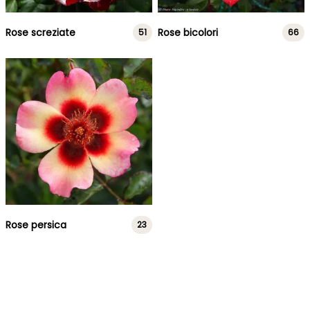
Rose screziate
Rose bicolori
51
66
Rose persica
23