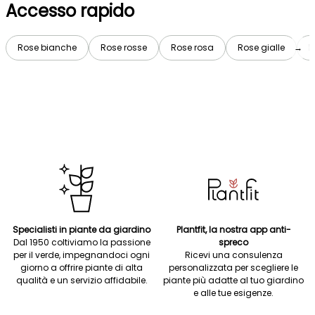
Accesso rapido
Rose bianche
Rose rosse
Rose rosa
Rose gialle
→
R
Specialisti in piante da giardino
Plantfit, la nostra app anti-
Dal 1950 coltiviamo la passione
spreco
per il verde, impegnandoci ogni
Ricevi una consulenza
giorno a offrire piante di alta
personalizzata per scegliere le
qualità e un servizio affidabile.
piante più adatte al tuo giardino
e alle tue esigenze.