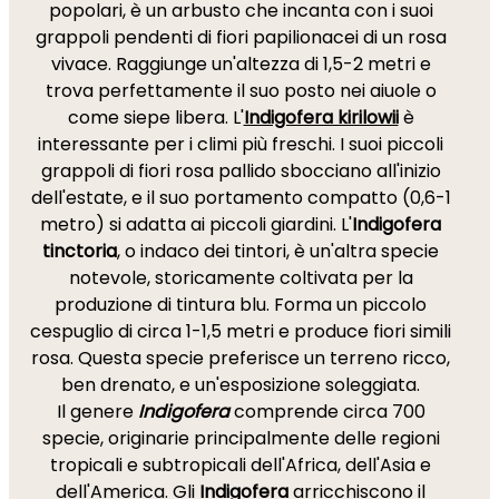
popolari, è un arbusto che incanta con i suoi
grappoli pendenti di fiori papilionacei di un rosa
vivace. Raggiunge un'altezza di 1,5-2 metri e
trova perfettamente il suo posto nei aiuole o
come siepe libera. L'
Indigofera kirilowii
è
interessante per i climi più freschi. I suoi piccoli
grappoli di fiori rosa pallido sbocciano all'inizio
dell'estate, e il suo portamento compatto (0,6-1
metro) si adatta ai piccoli giardini. L'
Indigofera
tinctoria
, o indaco dei tintori, è un'altra specie
notevole, storicamente coltivata per la
produzione di tintura blu. Forma un piccolo
cespuglio di circa 1-1,5 metri e produce fiori simili
rosa. Questa specie preferisce un terreno ricco,
ben drenato, e un'esposizione soleggiata.
Il genere
Indigofera
comprende circa 700
specie, originarie principalmente delle regioni
tropicali e subtropicali dell'Africa, dell'Asia e
dell'America. Gli
Indigofera
arricchiscono il