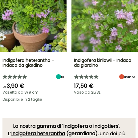
Indigofera heterantha -
Indigofera kirilowii - Indaco
Indaco da giardino
da giardino
51
Indispo.
3,90 €
17,50 €
Da
Vasetto da 8/9 cm
Vaso da 2L/3L
Disponibile in 2 taglie
La nostra gamma di
'
Indigofera o indigotiers
'.
L’
Indigofera heterantha
(gerardiana)
, uno dei più