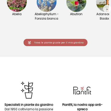
→
Abelia
Abeliophyllum -
Abutilon
Adansoni
Forsizia bianca
Baoba
Trova le piante giuste per il mio giardino
Specialisti in piante da giardino
Plantfit, la nostra app anti-
Dal 1950 coltiviamo la passione
spreco