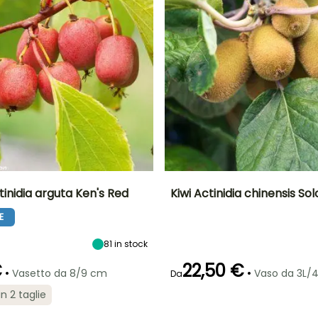
ctinidia arguta Ken's Red
Kiwi Actinidia chinensis Sol
E
to
Periodo di raccolta
Altezza a maturità
Altezza a maturità
Larghezza a
maturità
5 m
6.50 m
4 m
settembre a
81
in stock
ottobre
€
22,50 €
•
•
Vasetto da 8/9 cm
Vaso da 3L/4
Da
in 2 taglie
Autofertile
Esposizione