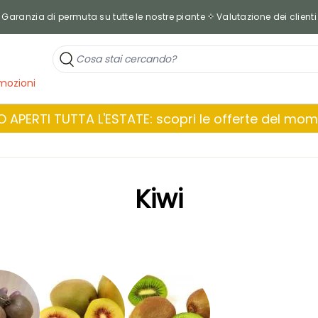
Garanzia di permuta su tutte le nostre piante
Valutazione dei clienti
mozioni
 APERTI TUTTA L'ESTATE: scopri le offerte del mo
Kiwi