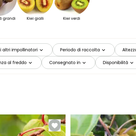
tti grandi
Kiwi gialli
Kiwi verdi
 altri impollinatori
Periodo di raccolta
Altezz
nza al freddo
Consegnato in
Disponibilità