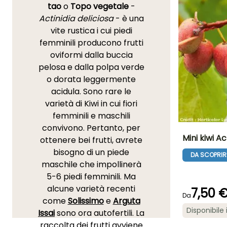
tao
o
Topo vegetale
-
Actinidia deliciosa
- è una
vite rustica i cui piedi
femminili producono frutti
oviformi dalla buccia
pelosa e dalla polpa verde
o dorata leggermente
acidula. Sono rare le
varietà di Kiwi in cui fiori
femminili e maschili
convivono. Pertanto, per
Mini kiwi A
ottenere bei frutti, avrete
bisogno di un piede
DA SCOPRIR
Diametro del frut
maschile che impollinerà
(cm)
3 cm
5-6 piedi femminili. Ma
alcune varietà recenti
7,50 
Da
come
Solissimo
e
Arguta
Disponibile 
Issai
sono ora autofertili. La
raccolta dei frutti avviene
Larghezza a