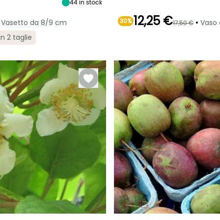
44
in stock
12,25 €
30%
•
Vasetto da 8/9 cm
Vaso 
17,50 €
Esposizione
in 2 taglie
Sole
Larghezza a
Esposizione
maturità
Sole
4 m