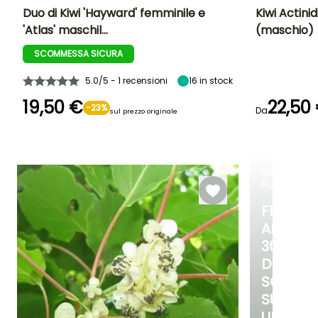
Duo di Kiwi 'Hayward' femminile e
Kiwi Actini
'Atlas' maschil…
(maschio)
Periodo di raccolta
Altezza a maturità
Larghezza a
Diametro del frut
maturità
(cm)
6 m
SCOMMESSA SICURA
4 m
5 cm
ottobre a
Novembre
5.0/5 - 1 recensioni
16
in stock
19,50 €
22,50
-23%
Da
sul prezzo originale
Esposizione
Larghezza a
maturità
Sole
6 m
VENDITA
FLASH
FINO
AL
30%
DI
SCONT
SU
UNA