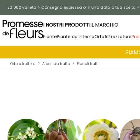
Salta al contenuto
20 000 varietà
Consegna espressa o in una data a tua scelta
I NOSTRI PRODOTTI
IL MARCHIO
Piante
Piante da interno
Orto
Attrezzature
Pro
SIAMO
Orto e frutteto
>
Alberi da frutto
>
Piccoli frutti