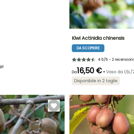
NE
Kiwi Actinidia chinensis
DA SCOPRIRE
Periodo di raccolta
Altezza a maturità
6.50 m
ottobre a
4.5/5 - 2 recensioni
Novembre
o!
16,50 €
•
Vaso da 1,5L/
Da
Disponibile in 2 taglie
Esposizione
Autofertile
Sole