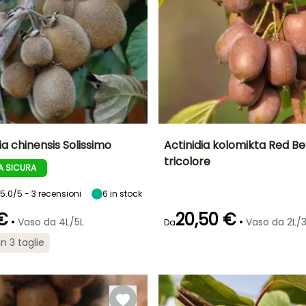
dia chinensis Solissimo
Actinidia kolomikta Red Be
tricolore
 SICURA
to
Periodo di raccolta
Altezza a maturità
Diametro del frutto
Periodo di raccolta
A
(cm)
6 m
1 cm
5.0/5 - 3 recensioni
Novembre
6
in stock
settembre a
ottobre
 €
20,50 €
•
•
Vaso da 4L/5L
Vaso da 2L/3
Da
in 3 taglie
Esposizione
Autofertile
Sole,
Larghezza a
Esposizione
maturità
Mezz'ombra
Sole,
80 cm
Mezz'ombra