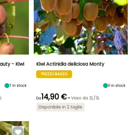
auty - Kiwi
Kiwi Actinidia deliciosa Monty
PREZZO BASSO
ltezza a maturità
Diametro del frutto
Periodo di raccolta
Altezza a maturità
(cm)
6 m
3 m
4 cm
7
in stock
ottobre a
11
in stock
Novembre
14,90 €
•
L
Vaso da 2L/3L
Da
Disponibile in 2 taglie
Larghezza a
Esposizione
maturità
Sole
1.50 m