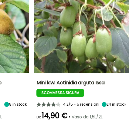
o
Mini kiwi Actinidia arguta Issai
SCOMMESSA SICURA
Esposizione
Diametro del frutto
Periodo di raccolta
Altezza a maturità
(cm)
Sole
5 m
3 cm
8
in stock
4.2/5 - 5 recensioni
settembre a
24
in stock
ottobre
14,90 €
•
L
Vaso da 1,5L/2L
Da
Larghezza a
Esposizione