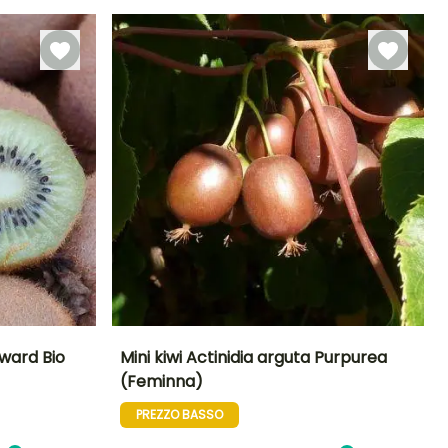
Autofertile
maturità
Sole,
5 m
Mezz'ombra
yward Bio
Mini kiwi Actinidia arguta Purpurea
(Feminna)
ltezza a maturità
Diametro del frutto
Periodo di raccolta
Altezza a maturità
(cm)
6 m
5 m
PREZZO BASSO
3 cm
settembre a
ottobre