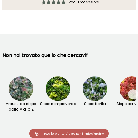
Vedi 1 recensioni
Non hai trovato quello che cercavi?
→
Arbusti da siepe
Siepe sempreverde
Siepe fiorita
Siepe per v
dalla A alla Z
Trova le piante giuste per il mio giardino