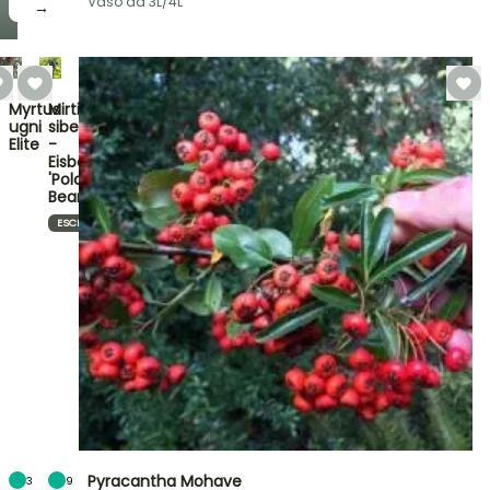
Vaso da 3L/4L
→
Myrtus
Mirtillo
ugni
siberiano
Elite
-
Eisbär
'Polar
Bear…
ESCLUSIVO
Pyracantha Mohave
3
9