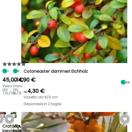
Cotoneaster dammeri Eichholz
7
11
45,00 €
14,90 €
Da
69
Vaso
Vaso
da
da
4,30 €
Da
7,5L/10L
2L/3L
Vasetto da 8/9 cm
Disponibile in 2 taglie
Crataegus
Viburnum
laevigata
burkwoodii