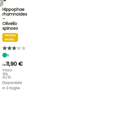
Hippophae
rhamnoides
-
Olivello
spinoso
PREZZO
BASSO
5
11,90 €
Da
Vaso
da
2L/3L
Disponibile
in 3 taglie