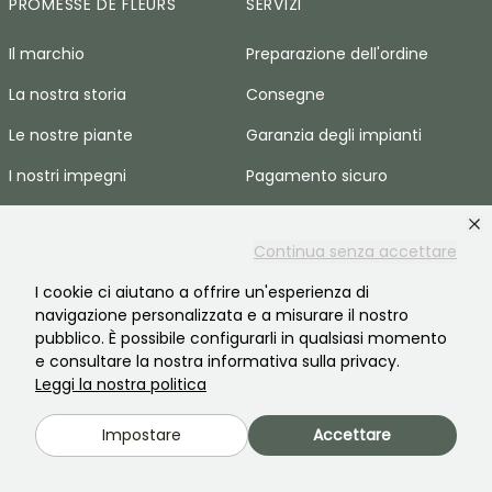
PROMESSE DE FLEURS
SERVIZI
Il marchio
Preparazione dell'ordine
La nostra storia
Consegne
Le nostre piante
Garanzia degli impianti
I nostri impegni
Pagamento sicuro
I nostri valori
Plantfit
Continua senza accettare
Responsabilità sociale
Ordine senza plastica
I cookie ci aiutano a offrire un'esperienza di
Reclutamento
Cestini spreco zero
navigazione personalizzata e a misurare il nostro
Spazio stampa
pubblico. È possibile configurarli in qualsiasi momento
e consultare la nostra informativa sulla privacy.
AIUTO E CONTATTI
Leggi la nostra politica
Domande frequenti
Impostare
Accettare
Contattaci