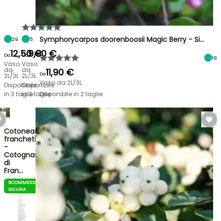
Symphorycarpos doorenboosii Magic Berry - Si…
29
5
12,50 €
9,90 €
Da
Da
18
Vaso
Vaso
da
da
11,90 €
Da
2L/3L
2L/3L
Vaso da 2L/3L
Disponibile
Disponibile
in 3 taglie
in 3 taglie
Disponibile in 2 taglie
Cotoneaster
franchetii
-
Cotognastro
di
Fran…
SCOMMESSA
TRASFORMA
SICURA
IL
TUO