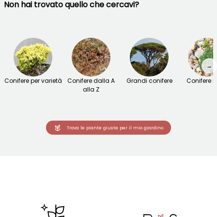
Non hai trovato quello che cercavi?
→
Conifere per varietà
Conifere dalla A
Grandi conifere
Conifere 
alla Z
Trova le piante giuste per il mio giardino