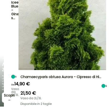
Icee
Blue
-
Ginepro
s…
NOVITÀ
AGAPANTHUS
ZAMBEZI
Fogliami
Chamaecyparis obtusa Aurora - Cipresso di Hi…
11
che
incantano,
14,90 €
fioriture
Da
9
che
Vaso
sorprendono!
da
21,50 €
2L/3L
Scopri
Vaso da 2L/3L
→
Disponibile in 2 taglie