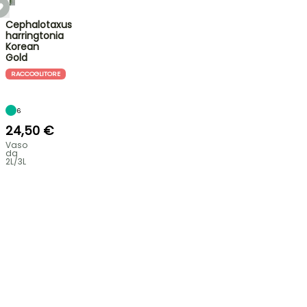
Cephalotaxus
harringtonia
Korean
Gold
RACCOGLITORE
6
24,50 €
Vaso
da
2L/3L