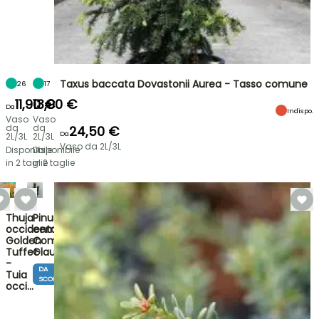
Taxus baccata Dovastonii Aurea - Tasso comune
26
17
11,90 €
13,90 €
Da
Indispo.
Vaso
Vaso
da
da
24,50 €
Da
2L/3L
2L/3L
Vaso da 2L/3L
Disponibile
Disponibile
in 2 taglie
in 2 taglie
Thuja
Pinus
occidentalis
cembra
Golden
Compacta
Tuffet
Glauca
-
DA
Tuia
SCOPRIRE
occi…