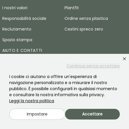
I nostri valori
Plantfit
Responsabilità sociale
Ordine senza plastica
Reclutamento
Cestini spreco zero
Spazio stampa
AIUTO E CONTATTI
Domande frequenti
Continua senza accettare
Contattaci
I cookie ci aiutano a offrire un'esperienza di
navigazione personalizzata e a misurare il nostro
LINGUA
pubblico. È possibile configurarli in qualsiasi momento
e consultare la nostra informativa sulla privacy.
Promessedefleurs.com
Leggi la nostra politica
Promessedefleurs.ie
Impostare
Accettare
Promessedefleurs.de