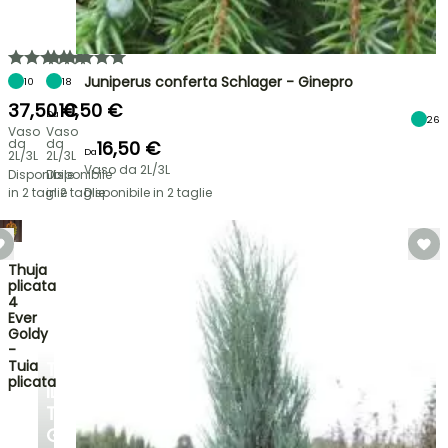
Juniperus conferta Schlager - Ginepro
10
18
37,50 €
10,50 €
Da
26
Vaso
Vaso
da
da
16,50 €
Da
2L/3L
2L/3L
Vaso da 2L/3L
Disponibile
Disponibile
in 2 taglie
in 2 taglie
Disponibile in 2 taglie
Thuja
plicata
4
Ever
Goldy
-
Tuia
TRASFORMA
plicata
IL
TUO
GIARDINO