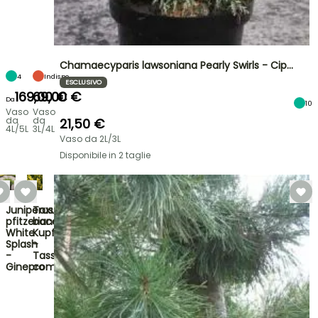
Chamaecyparis lawsoniana Pearly Swirls - Cip…
4
Indispo.
ESCLUSIVO
169,00 €
69,00 €
Da
10
Vaso
Vaso
da
da
21,50 €
4L/5L
3L/4L
Vaso da 2L/3L
Disponibile in 2 taglie
Juniperus
Taxus
pfitzeriana
baccata
White
Kupfergold
Splash
-
-
Tasso
Ginepro
comune