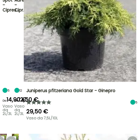
Spot
Aurea
-
-
Cipres…
Cipr…
Juniperus pfitzeriana Gold Star - Ginepro
5
12
14,90 €
12,50 €
Da
Da
5
Vaso
Vaso
da
da
29,50 €
2L/3L
2L/3L
Vaso da 7,5L/10L