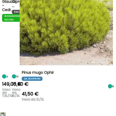
Glauca
Cipresso
-
…
Cedr…
ESCLUSIVO
SCOMMESSA
SICURA
Pinus mugo Ophir
4
10
DA SCOPRIRE
149,00 €
15,90 €
8
Vaso
Vaso
da
da
41,50 €
7,5L/10L
2L/3L
Vaso da 2L/3L