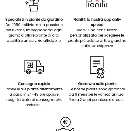
Specialisti in piante da giardino
Plantfit, la nostra app anti-
Dal 1950 coltiviamo la passione
spreco
per il verde, impegnandoci ogni
Ricevi una consulenza
giorno a offrire piante di alta
personalizzata per scegliere le
qualità e un servizio affidabile.
piante più adatte al tuo giardino
e alle tue esigenze.
Consegna rapida
Garanzia sulle piante
Ricevi le tue piante direttamente
Le nostre piante sono garantite
a casa in 24-48 ore oppure
da 6 mesi per le varietà annuali
scegli la data di consegna che
fino a 2 anni per alberi e arbusti.
preferisci.