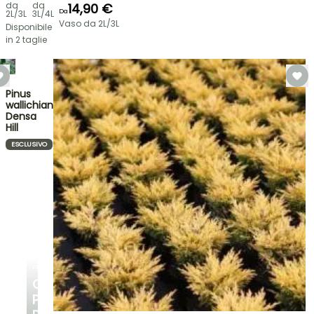
da
da
14,90 €
Da
2L/3L
3L/4L
Vaso da 2L/3L
Disponibile
in 2 taglie
Pinus
wallichiana
Densa
Hill
ESCLUSIVO
PLANTFIT
CONSIGLI
PERSONALIZZATI