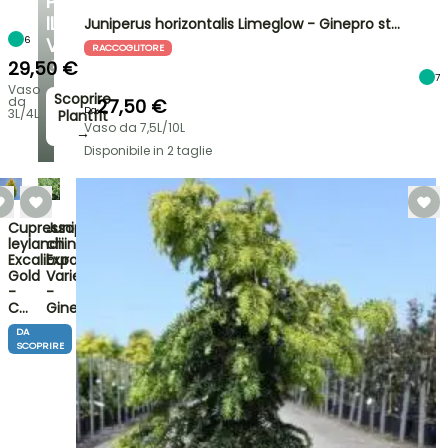
PER
IL
Juniperus horizontalis Limeglow - Ginepro st…
6
VOSTRO
RACCOGLITORE
GIARDINO
29,50 €
7
Vaso
Scoprire
da
27,50 €
Da
3L/4L
Plantfit
Vaso da 7,5L/10L
→
Disponibile in 2 taglie
Cupressocyparis
Juniperus
leylandii
chinensis
Excalibur
Expansa
Gold
Variegata
-
-
C…
Gine…
DA
SCOPRIRE