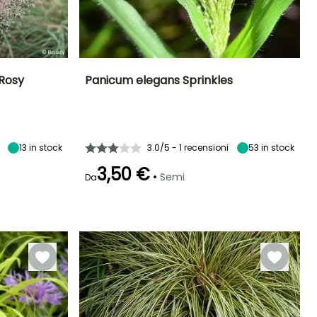
 Rosy
Panicum elegans Sprinkles
Esposizione
Periodo di fioritura
Altezza a maturità
Esposizione
Sole
75 cm
Sole
luglio a
settembre
13
in stock
3.0/5 - 1 recensioni
53
in stock
3,50 €
•
Semi
Da
Emergenza
Metodo di semina
15 giorni
Semina in
semenzaio