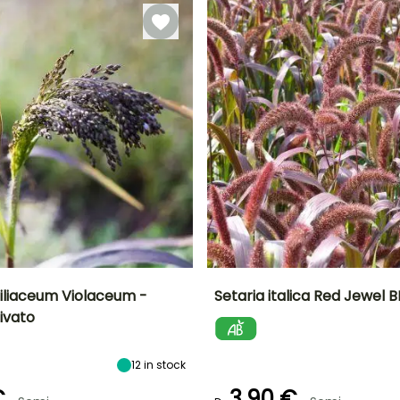
semenzaio
liaceum Violaceum -
Setaria italica Red Jewel 
ivato
ra
Altezza a maturità
Esposizione
Periodo di fioritura
Altezza a maturità
90 cm
Sole
1 m
giugno a
12
in stock
settembre
€
3,90 €