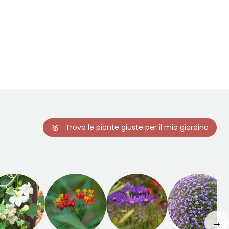
Trova le piante giuste per il mio giardino
→