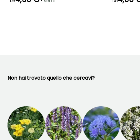
•
Semi
Da
Da
Emergenza
Emergenza
21 giorni
15 giorni
Non hai trovato quello che cercavi?