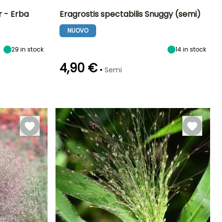
r - Erba
Eragrostis spectabilis Snuggy (semi)
NUOVO
Esposizione
Periodo di fioritura
Altezza a maturità
Esposizione
Sole
55 cm
Sole
29
in stock
luglio a ottobre
14
in stock
4,90 €
•
Semi
Emergenza
Metodo di semina
14 giorni
Semina in
semenzaio,
Semina in
semenzaio
riscaldato