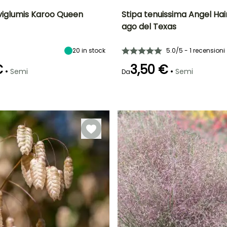
rviglumis Karoo Queen
Stipa tenuissima Angel Hai
ago del Texas
ra
Altezza a maturità
Esposizione
Periodo di fioritura
Altezza a maturità
60 cm
Sole
45 cm
re
20
in stock
luglio a Agosto
5.0/5 - 1 recensioni
€
3,50 €
•
•
Semi
Semi
Da
Metodo di semina
Emergenza
Metodo di semina
Semina in
60 giorni
Semina senza
semenzaio
protezione,
Semina in
semenzaio