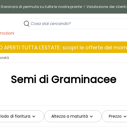
Garanzia di permuta su tutte le nostre piante
Valutazione dei clienti
mozioni
 APERTI TUTTA L'ESTATE: scopri le offerte del mo
arietà
Semi di Graminacee
iodo di fioritura
Altezza a maturità
Prezzo