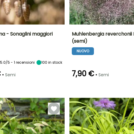
a - Sonaglini maggiori
Muhlenbergia reverchonii
(semi)
ra
Altezza a maturità
Esposizione
Periodo di fioritura
Altezza a maturità
55 cm
Sole
70 cm
NUOVO
Agosto a
ottobre
5.0/5 - 1 recensioni
100
in stock
€
7,90 €
•
•
Semi
Semi
Metodo di semina
Emergenza
Metodo di semina
Semina senza
60 giorni
Semina senza
protezione
protezione,
Semina in
semenzaio