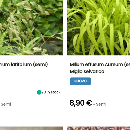
um latifolium (semi)
Milium effusum Aureum (s
Miglio selvatico
ra
Altezza a maturità
Esposizione
Periodo di fioritura
Altezza a maturità
80 cm
Sole,
50 cm
NUOVO
Mezz'ombra
maggio a
luglio
28
in stock
8,90 €
•
Semi
Semi
Metodo di semina
Emergenza
Metodo di semina
Semina senza
20 giorni
Semina senza
protezione,
protezione
Semina in