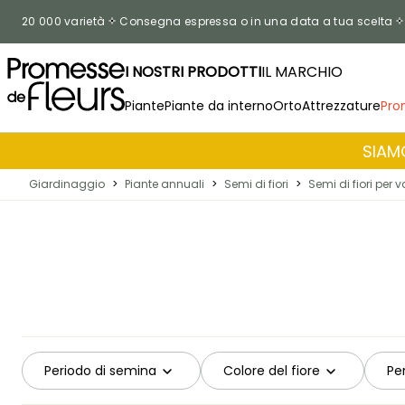
Salta al contenuto
20 000 varietà
Consegna espressa o in una data a tua scelta
I NOSTRI PRODOTTI
IL MARCHIO
Piante
Piante da interno
Orto
Attrezzature
Pro
SIAMO
Giardinaggio
>
Piante annuali
>
Semi di fiori
>
Semi di fiori per v
Periodo di semina
Colore del fiore
Per