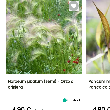
Hordeum jubatum (semi) - Orzo a
Panicum mi
criniera
Panico colt
Periodo di fioritura
Altezza a maturità
Esposizione
Periodo di fioritu
55 cm
Sole
Agosto a
Agosto a
3
in stock
ottobre
settembre
4,90 €
4,90 