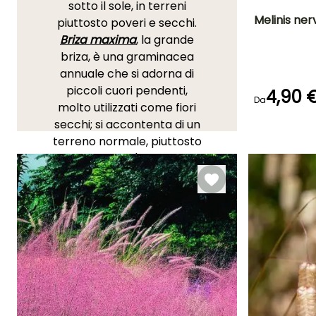
sotto il sole, in terreni
Melinis ne
piuttosto poveri e secchi.
Briza maxima
, la grande
Periodo di fioritu
briza, è una graminacea
luglio a ottob
annuale che si adorna di
piccoli cuori pendenti,
4,90 
Da
molto utilizzati come fiori
secchi; si accontenta di un
Emergenza
terreno normale, piuttosto
14 giorni
leggero, e di un'esposizione
soleggiata. La
Muhlenbergia capillaris
'Ruby'
, perenne per climi
non troppo freddi, produce
una nebbia di piumini rosa
porpora a fine estate.
Hordeum jubatum
, l'orzo a
criniera, è riconoscibile per
le sue lunghe spighe