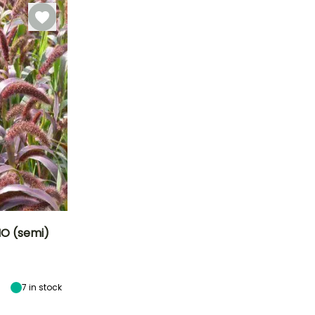
semenzaio,
Semina in
semenzaio
riscaldato
BIO (semi)
Esposizione
Sole
7
in stock