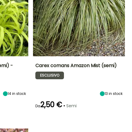
emi) -
Carex comans Amazon Mist (semi)
ESCLUSIVO
Esposizione
Periodo di fioritura
Altezza a maturità
Esposizione
Mezz'ombra,
30 cm
Sole,
Ombra
Mezz'ombra
maggio a
luglio
14
in stock
13
in stock
2,50 €
•
Semi
Da
Emergenza
Metodo di semina
21 giorni
Semina senza
protezione,
Semina in