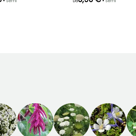
•
•
Semi
Semi
Da
Metodo di semina
Emergenza
Metodo di semina
Semina senza
21 giorni
Semina in
protezione
semenzaio