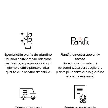
Specialisti in piante da giardino
Plantfit, la nostra app anti-
Dal 1950 coltiviamo la passione
spreco
per il verde, impegnandoci ogni
Ricevi una consulenza
giorno a offrire piante di alta
personalizzata per scegliere le
qualità e un servizio affidabile.
piante più adatte al tuo giardino
e alle tue esigenze.
Consegna rapida
Garanzia sulle piante