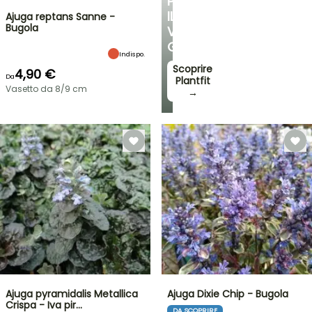
PER
IL
Ajuga reptans Sanne -
Bugola
VOSTRO
GIARDINO
Indispo.
Scoprire
4,90 €
Da
Plantfit
Vasetto da 8/9 cm
→
Ajuga pyramidalis Metallica
Ajuga Dixie Chip - Bugola
Crispa - Iva pir…
DA SCOPRIRE