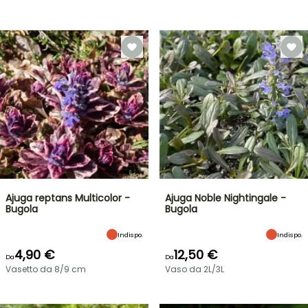
Ajuga reptans Multicolor -
Ajuga Noble Nightingale -
Bugola
Bugola
Indispo.
Indispo.
4,90 €
12,50 €
Da
Da
Vasetto da 8/9 cm
Vaso da 2L/3L