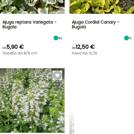
Ajuga reptans Variegata -
Ajuga Cordial Canary -
Bugola
Bugola
82
13
5,90 €
12,50 €
Da
Da
Vasetto da 8/9 cm
Vaso da 2L/3L
PLANTFIT
CONSIGLI
PERSONALIZZATI