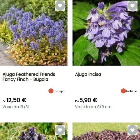
Ajuga Feathered Friends
Ajuga incisa
Fancy Finch - Bugola
Indispo.
Indispo.
12,50 €
5,90 €
Da
Da
Vaso da 2L/3L
Vasetto da 8/9 cm