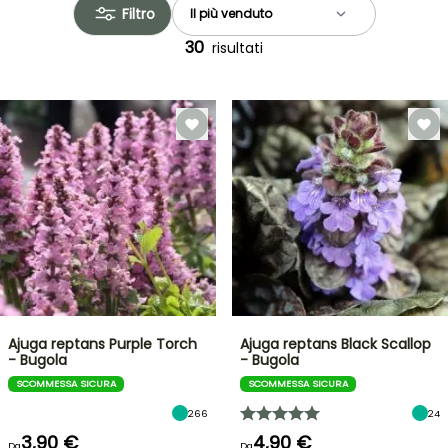
Filtro
30
risultati
Ajuga reptans Purple Torch
Ajuga reptans Black Scallop
- Bugola
- Bugola
SCOMMESSA SICURA
SCOMMESSA SICURA
266
24
3,90 €
4,90 €
Da
Da