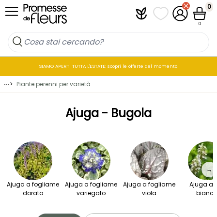
Salta al contenuto
0
Plantfit
I miei elenchi di p
Il mio accou
Cestin
0
SIAMO APERTI TUTTA L'ESTATE: scopri le offerte del momento!
⋯
>
Piante perenni per varietà
Ajuga - Bugola
→
Ajuga a fogliame
Ajuga a fogliame
Ajuga a fogliame
Ajuga a fi
dorato
variegato
viola
bianch