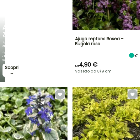
NOVITÀ
AGAPANTHUS
ZAMBEZI
Ajuga reptans Rosea -
Fogliami
Bugola rosa
che
incantano,
fioriture
47
che
sorprendono!
4,90 €
Da
Scopri
Vasetto da 8/9 cm
→