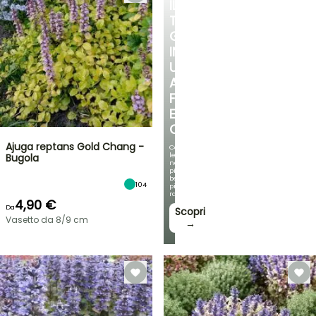
IL
TUO
GIARDINO
IN
UN
ANGOLO
FRESCO
E
OMBREGGIATO
Ajuga reptans Gold Chang -
Con
le
Bugola
nostre
più
belle
104
piante
rampicanti
4,90 €
Da
Scopri
Vasetto da 8/9 cm
→