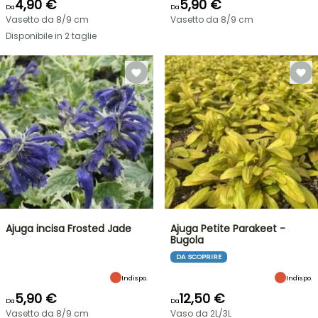
4,90 €
5,90 €
Da
Da
Vasetto da 8/9 cm
Vasetto da 8/9 cm
Disponibile in 2 taglie
Ajuga incisa Frosted Jade
Ajuga Petite Parakeet -
Bugola
DA SCOPRIRE
Indispo.
Indispo.
5,90 €
12,50 €
Da
Da
Vasetto da 8/9 cm
Vaso da 2L/3L