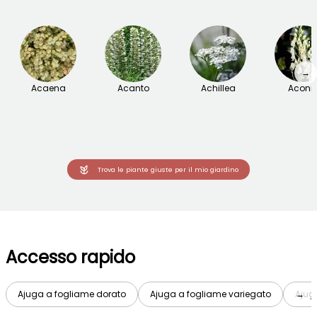
→
Acaena
Acanto
Achillea
Aconit
Trova le piante giuste per il mio giardino
Accesso rapido
Ajuga a fogliame dorato
Ajuga a fogliame variegato
Ajug
→