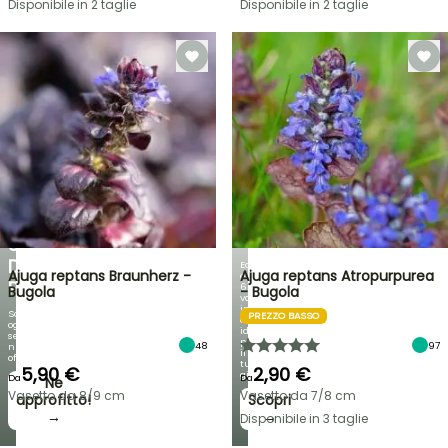
Disponibile in 2 taglie
Disponibile in 2 taglie
VENDITA
FLASH
FINO
AL
30%
DI
BULBI
PRIMAVERILI
SCONTO
NOVITÀ:
SU
IRIS
UNA
GERMANICA
SELEZIONE
DI
Ecco
Ajuga reptans Braunherz -
Ajuga reptans Atropurpurea
oltre
PIANTE!
60
Bugola
- Bugola
varietà
in
Scopri
PREZZO BASSO
esclusiva,
ogni
ideali
settimana
per
48
97
nuove
il
offerte
tuo
5,90 €
2,90 €
giardino!
Da
Da
Ne
Vasetto da 8/9 cm
Vasetto da 7/8 cm
approfitto!
Scopri
→
→
Disponibile in 3 taglie