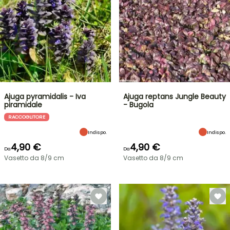
Ajuga pyramidalis - Iva
Ajuga reptans Jungle Beauty
piramidale
- Bugola
RACCOGLITORE
Indispo.
Indispo.
4,90 €
4,90 €
Da
Da
Vasetto da 8/9 cm
Vasetto da 8/9 cm