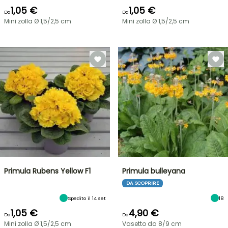
1,05 €
1,05 €
Da
Da
Mini zolla Ø 1,5/2,5 cm
Mini zolla Ø 1,5/2,5 cm
Primula Rubens Yellow F1
Primula bulleyana
DA SCOPRIRE
Spedito il 14 set
18
1,05 €
4,90 €
Da
Da
Mini zolla Ø 1,5/2,5 cm
Vasetto da 8/9 cm