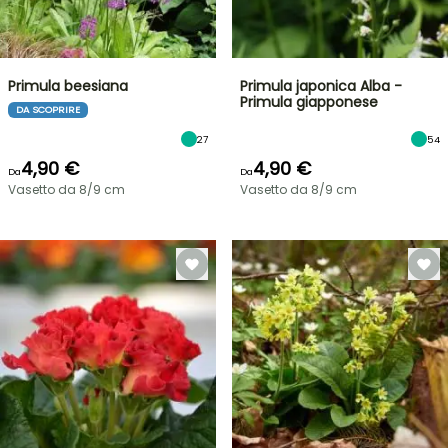
Primula beesiana
Primula japonica Alba -
Primula giapponese
DA SCOPRIRE
27
54
4,90 €
4,90 €
Da
Da
Vasetto da 8/9 cm
Vasetto da 8/9 cm