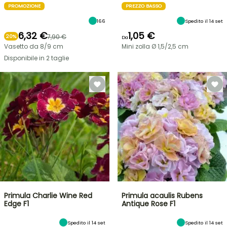
PROMOZIONE
PREZZO BASSO
166
Spedito il 14 set
6,32 €
1,05 €
7,90 €
20%
Da
Vasetto da 8/9 cm
Mini zolla Ø 1,5/2,5 cm
Disponibile in 2 taglie
Primula Charlie Wine Red
Primula acaulis Rubens
Edge F1
Antique Rose F1
Spedito il 14 set
Spedito il 14 set