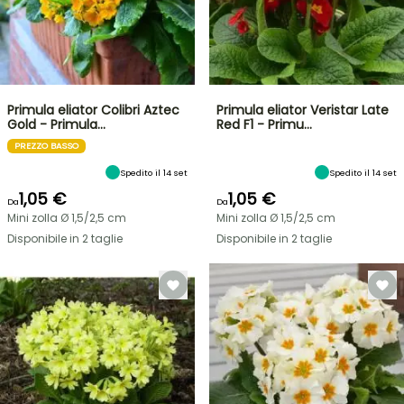
Primula eliator Colibri Aztec
Primula eliator Veristar Late
Gold - Primula…
Red F1 - Primu…
PREZZO BASSO
Spedito il 14 set
Spedito il 14 set
1,05 €
1,05 €
Da
Da
Mini zolla Ø 1,5/2,5 cm
Mini zolla Ø 1,5/2,5 cm
Disponibile in 2 taglie
Disponibile in 2 taglie