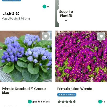
GIARDINO
86
Scoprire
5,90 €
Da
Plantfit
Vasetto da 8/9 cm
→
Primula Rosebud F1 Crocus
Primula juliae Wanda
blue
DA SCOPRIRE
Spedito il 14 set
45