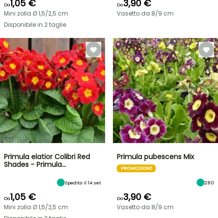
1,05 €
3,90 €
Da
Da
Mini zolla Ø 1,5/2,5 cm
Vasetto da 8/9 cm
Disponibile in 2 taglie
Primula elatior Colibri Red
Primula pubescens Mix
Shades - Primula…
PROMOZIONE
Spedito il 14 set
280
1,05 €
3,90 €
Da
Da
Mini zolla Ø 1,5/2,5 cm
Vasetto da 8/9 cm