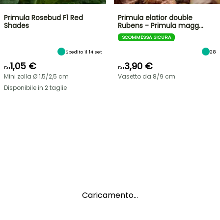
Primula Rosebud F1 Red
Primula elatior double
Shades
Rubens - Primula magg…
SCOMMESSA SICURA
Spedito il 14 set
28
1,05 €
3,90 €
Da
Da
Mini zolla Ø 1,5/2,5 cm
Vasetto da 8/9 cm
Disponibile in 2 taglie
Caricamento...