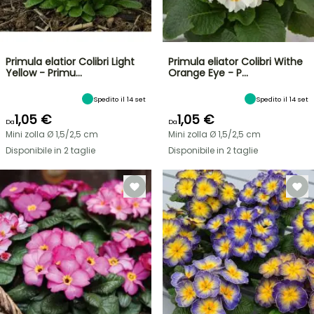
Primula elatior Colibri Light
Primula eliator Colibri Withe
Yellow - Primu…
Orange Eye - P…
Spedito il 14 set
Spedito il 14 set
1,05 €
1,05 €
Da
Da
Mini zolla Ø 1,5/2,5 cm
Mini zolla Ø 1,5/2,5 cm
Disponibile in 2 taglie
Disponibile in 2 taglie