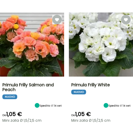
Primula Frilly Salmon and
Primula Frilly White
Peach
NUOVO
NUOVO
Spedito il 14 set
Spedito il 14 set
1,05 €
1,05 €
Da
Da
Mini zolla Ø 1,5/2,5 cm
Mini zolla Ø 1,5/2,5 cm