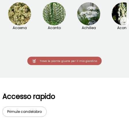
→
Acaena
Acanto
Achillea
Aconit
Trova le piante giuste per il mio giardino
Accesso rapido
Primule candelabro