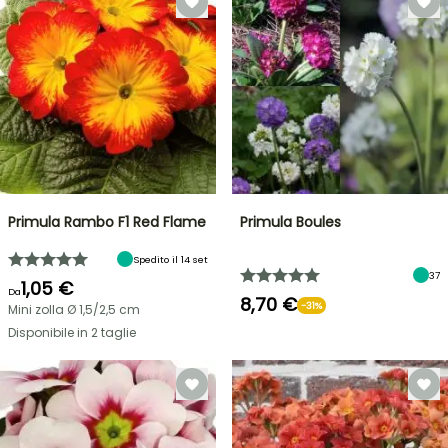
Primula Rambo F1 Red Flame
Primula Boules
Spedito il 14 set
37
1,05 €
Da
8,70 €
-31%
Mini zolla Ø 1,5/2,5 cm
Disponibile in 2 taglie