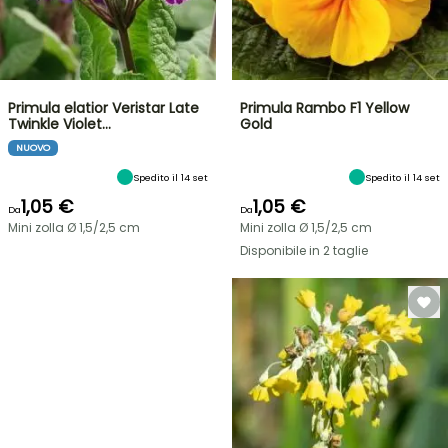
Primula elatior Veristar Late
Primula Rambo F1 Yellow
Twinkle Violet…
Gold
NUOVO
Spedito il 14 set
Spedito il 14 set
1,05 €
1,05 €
Da
Da
Mini zolla Ø 1,5/2,5 cm
Mini zolla Ø 1,5/2,5 cm
Disponibile in 2 taglie