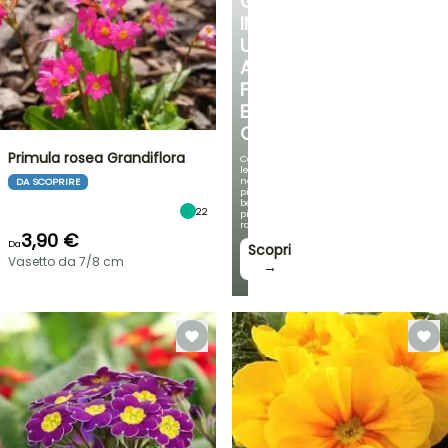
GIARDINO
IN
UN
ANGOLO
FRESCO
E
OMBREGGIATO
Primula rosea Grandiflora
Con
le
nostre
DA SCOPRIRE
più
belle
22
piante
rampicanti
3,90 €
Da
Scopri
Vasetto da 7/8 cm
→