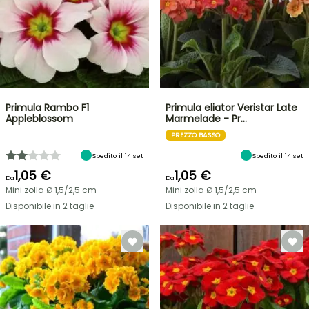
Primula Rambo F1
Primula eliator Veristar Late
Appleblossom
Marmelade - Pr…
PREZZO BASSO
Spedito il 14 set
Spedito il 14 set
1,05 €
1,05 €
Da
Da
Mini zolla Ø 1,5/2,5 cm
Mini zolla Ø 1,5/2,5 cm
Disponibile in 2 taglie
Disponibile in 2 taglie