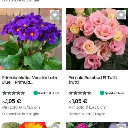
Disponibile in 2 taglie
Primula elatior Veristar Late
Primula Rosebud F1 Tutti
Blue - Primula…
frutti
Spedito il 14 set
Spedito il 14 set
1,05 €
1,05 €
Da
Da
Mini zolla Ø 1,5/2,5 cm
Mini zolla Ø 1,5/2,5 cm
Disponibile in 2 taglie
Disponibile in 2 taglie