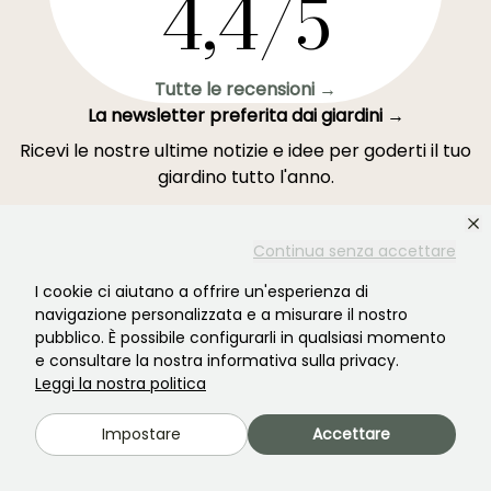
4,4/5
Tutte le recensioni →
La newsletter preferita dai giardini →
Ricevi le nostre ultime notizie e idee per goderti il tuo
giardino tutto l'anno.
Continua senza accettare
I cookie ci aiutano a offrire un'esperienza di
Accedi →
navigazione personalizzata e a misurare il nostro
pubblico. È possibile configurarli in qualsiasi momento
e consultare la nostra informativa sulla privacy.
Questo modulo è protetto da reCAPTCHA - si applicano l'
informativa sulla
privacy
e i
termini di servizio
.
Leggi la nostra politica
Impostare
Accettare