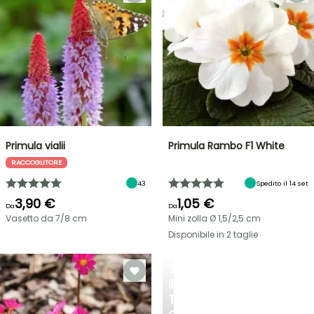
Primula vialii
Primula Rambo F1 White
RACCOGLITORE
43
Spedito il 14 set
3,90 €
1,05 €
Da
Da
Vasetto da 7/8 cm
Mini zolla Ø 1,5/2,5 cm
Disponibile in 2 taglie
TRASFORMA
IL
TUO