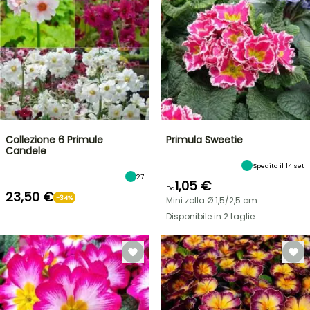
Collezione 6 Primule
Primula Sweetie
Candele
Spedito il 14 set
27
1,05 €
Da
23,50 €
-34%
Mini zolla Ø 1,5/2,5 cm
Disponibile in 2 taglie