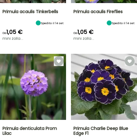
Primula acaulis Tinkerbells
Primula acaulis Fireflies
Spedito il 14 set
Spedito il 14 set
1,05 €
1,05 €
Da
Da
mini zolla...
mini zolla...
Primula denticulata Prom
Primula Charlie Deep Blue
Lilac
Edge F1