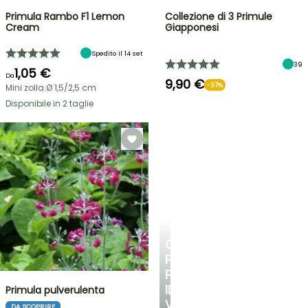
Primula Rambo F1 Lemon
Collezione di 3 Primule
Cream
Giapponesi
Spedito il 14 set
39
1,05 €
Da
9,90 €
-37%
Mini zolla Ø 1,5/2,5 cm
Disponibile in 2 taglie
PLANTFIT
CONSIGLI
PERSONALIZZATI
PER
IL
Primula pulverulenta
VOSTRO
DA SCOPRIRE