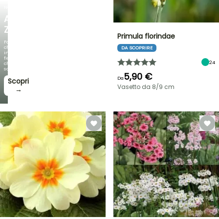
NOVITÀ
AGAPANTHUS
ZAMBEZI
Primula florindae
Fogliami
che
DA SCOPRIRE
incantano,
fioriture
24
che
sorprendono!
5,90 €
Da
Scopri
Vasetto da 8/9 cm
→