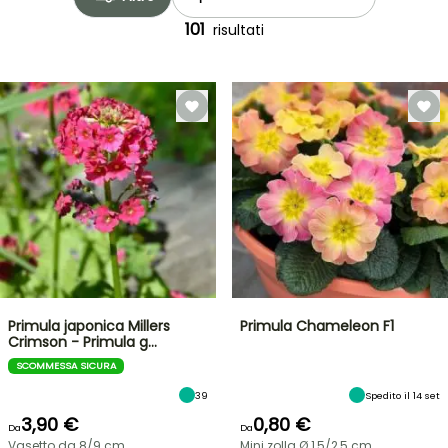
101
risultati
Primula japonica Millers
Primula Chameleon F1
Crimson - Primula g…
SCOMMESSA SICURA
39
Spedito il 14 set
3,90 €
0,80 €
Da
Da
Vasetto da 8/9 cm
Mini zolla Ø 1,5/2,5 cm