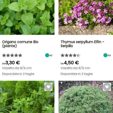
Origano comune Bio
Thymus serpyllum Elfin -
(piante)
Serpillo
40
96
3,30 €
4,50 €
Da
Da
Vasetto da 8/9 cm
Vasetto da 8/9 cm
Disponibile in 2 taglie
Disponibile in 2 taglie