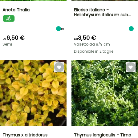
Aneto Thalia
Elicriso italiano -
Helichrysum italicum sub…
19
11
6,50 €
3,50 €
Da
Da
Semi
Vasetto da 8/9 cm
Disponibile in 2 taglie
Thymus x citriodorus
Thymus longicaulis - Timo