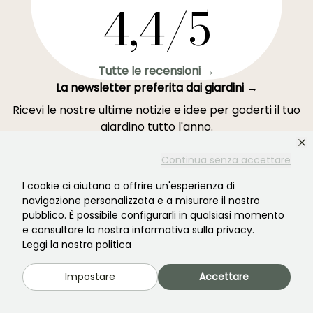
4,4/5
Tutte le recensioni →
La newsletter preferita dai giardini →
Ricevi le nostre ultime notizie e idee per goderti il tuo
giardino tutto l'anno.
Continua senza accettare
I cookie ci aiutano a offrire un'esperienza di
navigazione personalizzata e a misurare il nostro
Accedi →
pubblico. È possibile configurarli in qualsiasi momento
e consultare la nostra informativa sulla privacy.
Leggi la nostra politica
Questo modulo è protetto da reCAPTCHA - si applicano l'
informativa sulla
privacy
e i
termini di servizio
.
Impostare
Accettare