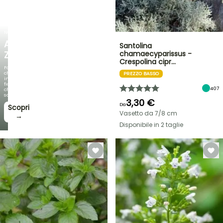
NOVITÀ
AGAPANTHUS
Santolina
ZAMBEZI
chamaecyparissus -
Crespolina cipr…
Fogliami
che
PREZZO BASSO
incantano,
fioriture
407
che
sorprendono!
3,30 €
Da
Scopri
Vasetto da 7/8 cm
→
Disponibile in 2 taglie