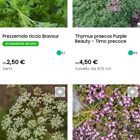
Prezzemolo riccio Bravour
Thymus praecox Purple
Beauty - Timo precoce
SCOMMESSA SICURA
37
55
2,50 €
4,50 €
Da
Da
Semi
Vasetto da 8/9 cm