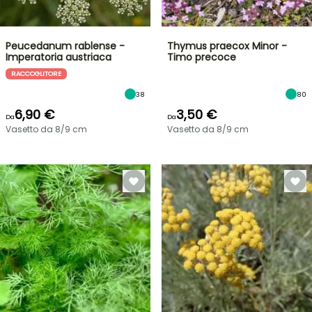
Peucedanum rablense -
Thymus praecox Minor -
Imperatoria austriaca
Timo precoce
RACCOGLITORE
38
80
6,90 €
3,50 €
Da
Da
Vasetto da 8/9 cm
Vasetto da 8/9 cm