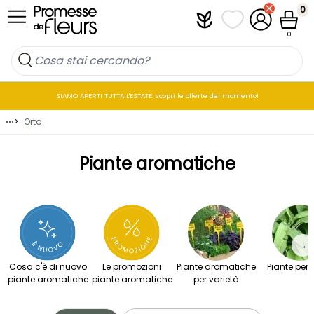
Salta al contenuto
0
Plantfit
I miei elenchi di p
Il mio accou
Cestin
0
SIAMO APERTI TUTTA L'ESTATE: scopri le offerte del momento!
⋯
>
Orto
Piante aromatiche
→
Cosa c'è di nuovo
Le promozioni
Piante aromatiche
Piante per i
piante aromatiche
piante aromatiche
per varietà