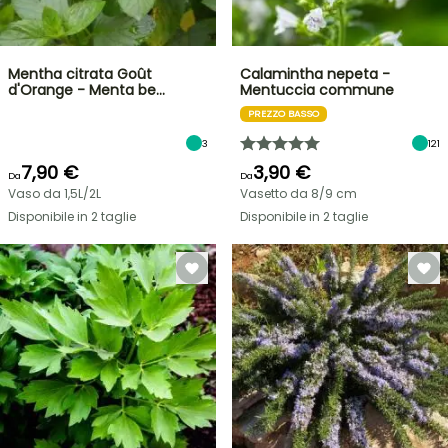
Mentha citrata Goût
Calamintha nepeta -
d'Orange - Menta be…
Mentuccia commune
PREZZO BASSO
3
121
7,90 €
3,90 €
Da
Da
Vaso da 1,5L/2L
Vasetto da 8/9 cm
Disponibile in 2 taglie
Disponibile in 2 taglie