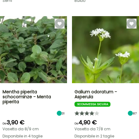
Semi
Bulbo
Mentha piperita
Galium odoratum -
schocominze - Menta
Asperula
piperita
SCOMMESSA SICURA
31
87
3,90 €
4,90 €
Da
Da
Vasetto da 8/9 cm
Vasetto da 7/8 cm
Disponibile in 4 taglie
Disponibile in 2 taglie