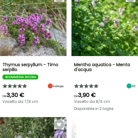
Thymus serpyllum - Timo
Mentha aquatica - Menta
serpillo
d'acqua
SCOMMESSA SICURA
Indispo.
30
3,30 €
3,90 €
Da
Da
Vasetto da 7/8 cm
Vasetto da 8/9 cm
Disponibile in 2 taglie
TRASFORMA
IL
TUO