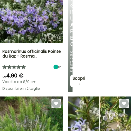
GIARDINO
IN
UN
ANGOLO
FRESCO
E
OMBREGGIATO
Rosmarinus officinalis Pointe
Con
le
du Raz - Rosma…
nostre
più
belle
12
piante
rampicanti
4,90 €
Da
Scopri
Vasetto da 8/9 cm
→
Disponibile in 2 taglie