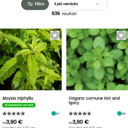
Filtro
639
risultati
Aloysia triphylla
Origano comune Hot and
Spicy
SCOMMESSA SICURA
87
88
3,90 €
3,90 €
Da
Da
Vasetto da 7/8 cm
Vasetto da 8/9 cm