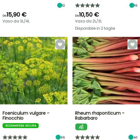
12
16
15,90 €
10,50 €
Da
Da
Vaso da 3L/4L
Vaso da 2L/3L
Disponibile in 2 taglie
Foeniculum vulgare -
Rheum rhaponticum -
Finocchio
Rabarbaro
SCOMMESSA SICURA
66
40