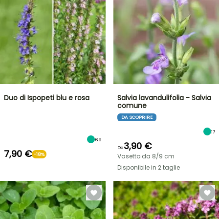
Duo di Ispopeti blu e rosa
Salvia lavandulifolia - Salvia
comune
DA SCOPRIRE
17
69
3,90 €
Da
7,90 €
-18%
Vasetto da 8/9 cm
Disponibile in 2 taglie