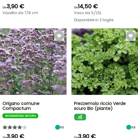
3,90 €
14,50 €
Da
Da
Vasetto da 7/8 cm
Vaso da 1L/1,5L
Disponibile in 2 taglie
Origano comune
Prezzemolo riccio Verde
Compactum
scuro Bio (piante)
SCOMMESSA SICURA
116
58
3,90 €
3,90 €
Da
Da