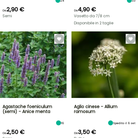
24
33
2,90 €
4,90 €
Da
Da
Semi
Vasetto da 7/8 cm
Disponibile in 2 taglie
Agastache foeniculum
Aglio cinese - Allium
(semi) - Anice menta
ramosum
16
Spedito il 6 set
2,50 €
3,50 €
Da
Da