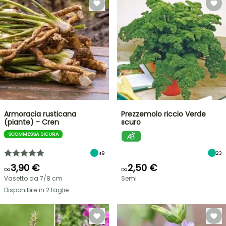
Armoracia rusticana
Prezzemolo riccio Verde
(piante) - Cren
scuro
SCOMMESSA SICURA
49
23
3,90 €
2,50 €
Da
Da
Vasetto da 7/8 cm
Semi
Disponibile in 2 taglie