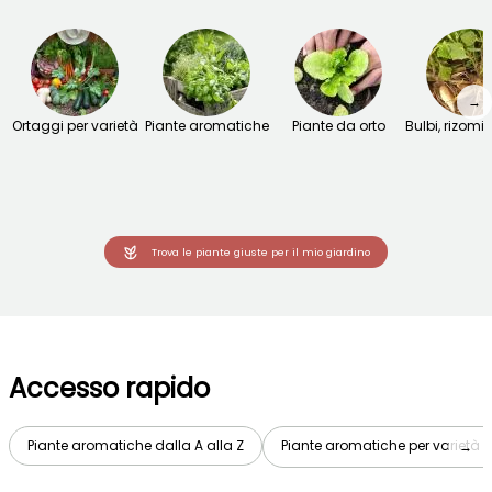
→
Ortaggi per varietà
Piante aromatiche
Piante da orto
Bulbi, rizomi 
Trova le piante giuste per il mio giardino
Accesso rapido
Piante aromatiche dalla A alla Z
Piante aromatiche per varietà
→