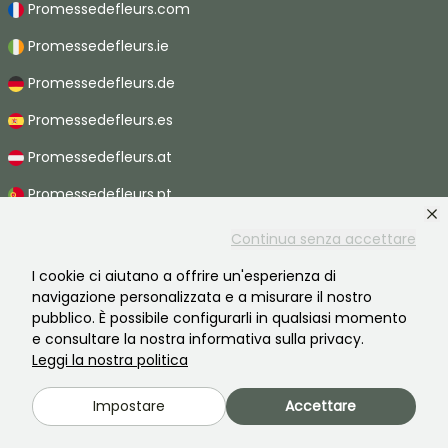
Promessedefleurs.com
Promessedefleurs.ie
Promessedefleurs.de
Promessedefleurs.es
Promessedefleurs.at
Promessedefleurs.pt
Promessedefleurs.nl
Continua senza accettare
Promessedefleurs.be
I cookie ci aiutano a offrire un'esperienza di
navigazione personalizzata e a misurare il nostro
Promessedefleurs.ch
pubblico. È possibile configurarli in qualsiasi momento
e consultare la nostra informativa sulla privacy.
Leggi la nostra politica
2026 ©Promesse de fleurs - Tutti i diritti riservati.
Impostare
Accettare
Informazioni legali
-
Termini e condizioni
-
Informativa sulla privacy
Promesse de fleurs, un'azienda familiare al servizio di tutti i giardinieri.