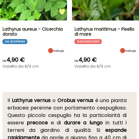
Lathyrus aureus - Cicerchia
Lathyrus maritimus - Pisello
dorato
di mare
DA SCOPRIRE
RACCOGLITORE
Indispo.
Indispo.
4,90 €
4,90 €
Da
Da
Vasetto da 8/9 cm
Vasetto da 8/9 cm
Il
Lathyrus vernus
o
Orobus vernus
è una pianta
erbacea perenne con portamento cespuglioso.
Questo piccolo cespuglio ha la particolarità di
essere
precoce
e di
durare a lungo
in tutti i
terreni da giardino di qualità. Si
espande
rapidamente
da aprile a giugno fino a 40 cm di