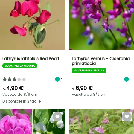
Lathyrus latifolius Red Pearl
Lathyrus vernus - Cicerchia
primaticcia
SCOMMESSA SICURA
SCOMMESSA SICURA
17
41
4,90 €
6,90 €
Da
Da
Vasetto da 8/9 cm
Vasetto da 8/9 cm
Disponibile in 2 taglie