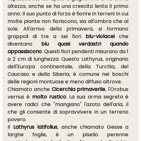
altezza, anche se ha una crescita lenta il primo
anno. Il suo punto di forza è fiorire in terreni in cui
molte piante non fioriscono, sia all'ombra che al
sole. All'arrivo della primavera, si formano
grappoli di tre a sei fiori
blu-violacei
che
diventano
blu quasi verdastri quando
appassiscono
. Questi fiori pendenti misurano da 1
a 2 cm di lunghezza. Questo Lathyrus, originario
dell'Europa continentale, della Turchia, del
Caucaso e della Siberia, è comune nei boschi
delle regioni montuose e meno diffuso altrove.
Chiamato anche
Cicerchia primaverile
, l'Orobus
vernus è
molto rustico
. La sua arma segreta è
avere radici che "mangiano" l'azoto dell'aria, il
che gli consente di sopravvivere in un terreno
povero.
Il
Lathyrus latifolius
, anche chiamato Gesse a
larghe foglie, è un pisello perenne