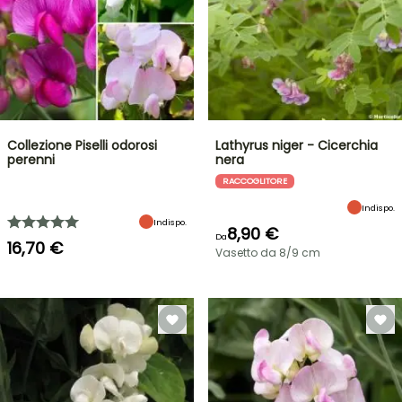
Collezione Piselli odorosi
Lathyrus niger - Cicerchia
perenni
nera
RACCOGLITORE
Indispo.
Indispo.
8,90 €
Da
16,70 €
Vasetto da 8/9 cm
VENDITA
FLASH
FINO
AL
30%
DI
BULBI