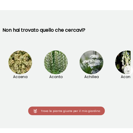
Non hai trovato quello che cercavi?
→
Acaena
Acanto
Achillea
Aconit
Trova le piante giuste per il mio giardino