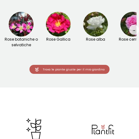
→
Rose botaniche o
Rose Gallica
Rose alba
Rose centi
selvatiche
Trova le piante giuste per il mio giardino