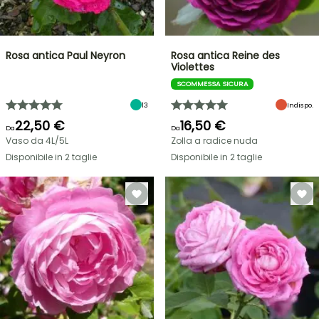
Rosa antica Paul Neyron
Rosa antica Reine des
Violettes
SCOMMESSA SICURA
13
Indispo.
22,50 €
16,50 €
Da
Da
Vaso da 4L/5L
Zolla a radice nuda
Disponibile in 2 taglie
Disponibile in 2 taglie