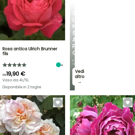
ROSE
SCOPRITE
LA
NOSTRA
SELEZIONE
A
PREZZI
Rosa antica Ulrich Brunner
CONVENIENTI
fils
E
risparmiate!
4
Vedi
19,90 €
Da
altro
Vaso da 4L/5L
→
Disponibile in 2 taglie
VENDITA
FLASH
FINO
AL
30%
DI
BULBI
PRIMAVERILI
SCONTO