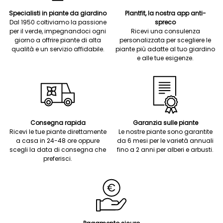
Specialisti in piante da giardino
Plantfit, la nostra app anti-
Dal 1950 coltiviamo la passione
spreco
per il verde, impegnandoci ogni
Ricevi una consulenza
giorno a offrire piante di alta
personalizzata per scegliere le
qualità e un servizio affidabile.
piante più adatte al tuo giardino
e alle tue esigenze.
Consegna rapida
Garanzia sulle piante
Ricevi le tue piante direttamente
Le nostre piante sono garantite
a casa in 24-48 ore oppure
da 6 mesi per le varietà annuali
scegli la data di consegna che
fino a 2 anni per alberi e arbusti.
preferisci.