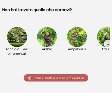
Non hai trovato quello che cercavi?
→
Actinidia - kiwi
Akebia
Ampelopsis
Arauji
ornamentali
Trova le piante giuste per il mio giardino