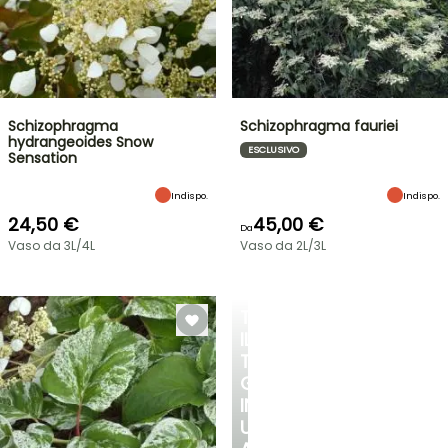
Schizophragma
Schizophragma fauriei
hydrangeoides Snow
ESCLUSIVO
Sensation
Indispo.
Indispo.
24,50 €
45,00 €
Da
Vaso da 3L/4L
Vaso da 2L/3L
TRASFORMA
IL
TUO
GIARDINO
IN
UN