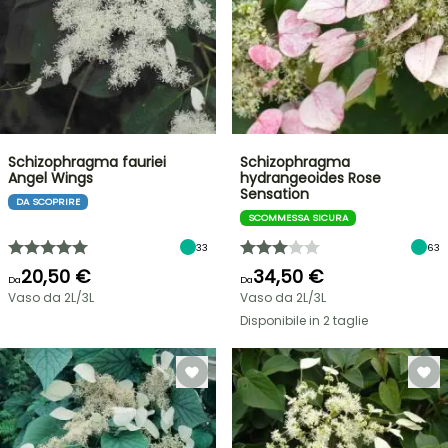
Schizophragma fauriei
Schizophragma
Angel Wings
hydrangeoides Rose
Sensation
DA SCOPRIRE
SCOMMESSA SICURA
33
63
20,50 €
34,50 €
Da
Da
Vaso da 2L/3L
Vaso da 2L/3L
Disponibile in 2 taglie
VENDITA
FLASH
FINO
AL