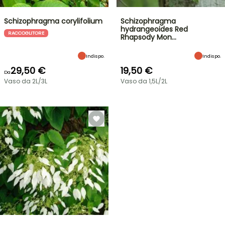
Schizophragma corylifolium
Schizophragma
hydrangeoides Red
RACCOGLITORE
Rhapsody Mon…
Indispo.
Indispo.
29,50 €
19,50 €
Da
Vaso da 2L/3L
Vaso da 1,5L/2L