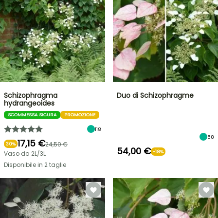
Schizophragma
Duo di Schizophragme
hydrangeoides
SCOMMESSA SICURA
PROMOZIONE
118
58
17,15 €
24,50 €
30%
54,00 €
-18%
Vaso da 2L/3L
Disponibile in 2 taglie