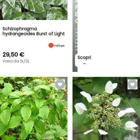
ANGOLO
FRESCO
E
OMBREGGIATO
Schizophragma
Con
le
hydrangeoides Burst of Light
nostre
più
belle
Indispo.
piante
rampicanti
29,50 €
Scopri
Vaso da 2L/3L
→