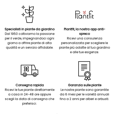
Specialisti in piante da giardino
Plantfit, la nostra app anti-
Dal 1950 coltiviamo la passione
spreco
per il verde, impegnandoci ogni
Ricevi una consulenza
giorno a offrire piante di alta
personalizzata per scegliere le
qualità e un servizio affidabile.
piante più adatte al tuo giardino
e alle tue esigenze.
Consegna rapida
Garanzia sulle piante
Ricevi le tue piante direttamente
Le nostre piante sono garantite
a casa in 24-48 ore oppure
da 6 mesi per le varietà annuali
scegli la data di consegna che
fino a 2 anni per alberi e arbusti.
preferisci.