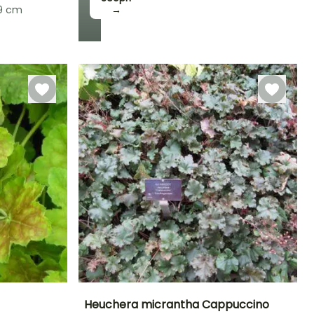
/9 cm
→
Heuchera micrantha Cappuccino