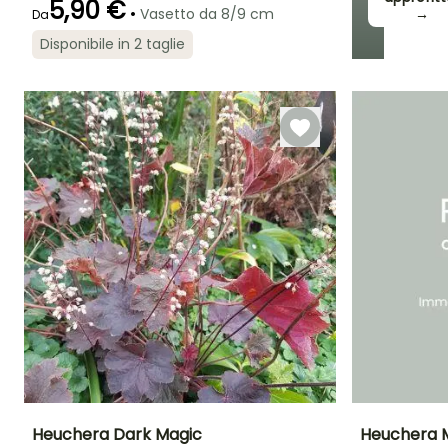
5,90 €
•
Vasetto da 8/9 cm
→
Da
Disponibile in 2 taglie
Periodo di fioritura
Periodo di messa a
Rusticità
dimora ragionevole
Fino a -29°C
luglio a Agosto
Febbraio a
aprile,
settembre a
Novembre
Heuchera Dark Magic
Heuchera M