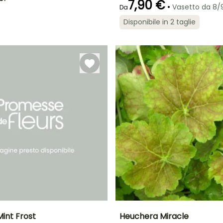
7,90 €
•
Vasetto da 8
Da
Disponibile in 2 taglie
Periodo di messa a
Rusticità
dimora ragionevole
Fino a -29°C
Febbraio a
aprile,
settembre a
Novembre
int Frost
Heuchera Miracle