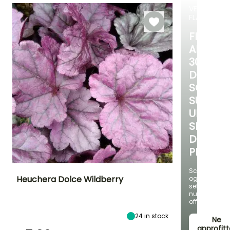
aprile, Agosto a
VENDITA
ottobre
FLASH
FINO
AL
30%
DI
SCONT
SU
UNA
SELEZIO
DI
PIANTE!
Scopri
Heuchera Dolce Wildberry
ogni
settimana
nuove
Altezza a maturità
Larghezza a
Esposizione
offerte
maturità
30 cm
Sole,
50 cm
Mezz'ombra,
24
in stock
Ne
Ombra
approfitt