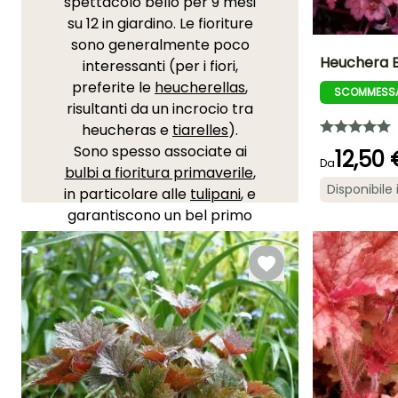
spettacolo bello per 9 mesi
su 12 in giardino. Le fioriture
sono generalmente poco
Heuchera 
interessanti (per i fiori,
preferite le
heucherellas
,
SCOMMESSA
Altezza a maturi
risultanti da un incrocio tra
40 cm
heucheras e
tiarelles
).
Sono spesso associate ai
12,50 
Da
bulbi a fioritura primaverile
,
Disponibile 
in particolare alle
tulipani
, e
Periodo di fioritu
garantiscono un bel primo
giugno a lugl
piano nel massiccio di
piante perenni. Scegliete,
tra le numerose nuove
varietà, i colori che vi
piacciono. Alcune varietà
notevoli:
caramel
(rossastra),
green spice
(grigio argenteo),
georgia