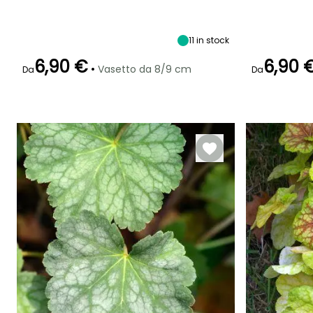
Altezza a maturità
Larghezza a
Esposizione
Altezza a maturi
maturità
60 cm
Mezz'ombra
25 cm
60 cm
11
in stock
6,90 €
6,90 
•
Vasetto da 8/9 cm
Da
Da
Periodo di fioritura
Periodo di messa a
Rusticità
Periodo di fioritu
dimora ragionevole
Fino a -29°C
Agosto a
maggio a
Febbraio a
settembre
luglio
aprile,
settembre a
Novembre