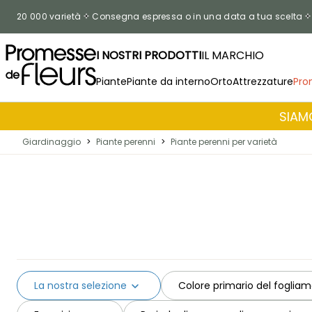
Salta al contenuto
20 000 varietà
Consegna espressa o in una data a tua scelta
I NOSTRI PRODOTTI
IL MARCHIO
Piante
Piante da interno
Orto
Attrezzature
Pro
SIAMO
Giardinaggio
>
Piante perenni
>
Piante perenni per varietà
La nostra selezione
Colore primario del foglia