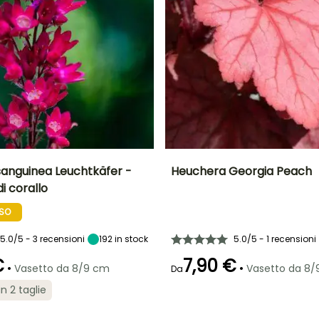
anguinea Leuchtkäfer -
Heuchera Georgia Peach
 corallo
tà
Larghezza a
Esposizione
Altezza a maturità
Larghezza a
maturità
maturità
Mezz'ombra,
40 cm
SSO
40 cm
30 cm
Ombra
5.0/5 - 3 recensioni
192
in stock
5.0/5 - 1 recensioni
€
7,90 €
•
•
Vasetto da 8/9 cm
Vasetto da 8
Da
ra
Periodo di messa a
Rusticità
Periodo di fioritura
Periodo di messa a
in 2 taglie
dimora ragionevole
dimora ragionevole
Fino a -29°C
io
giugno a luglio
Febbraio a
Marzo a