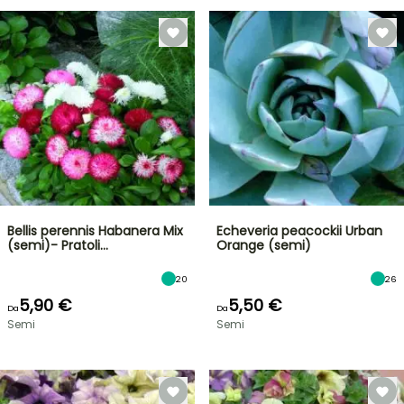
Bellis perennis Habanera Mix
Echeveria peacockii Urban
(semi)- Pratoli…
Orange (semi)
20
26
5,90 €
5,50 €
Da
Da
Semi
Semi