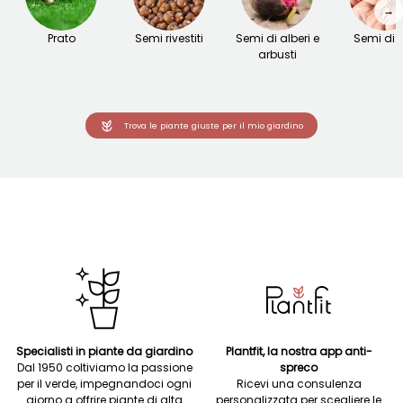
→
Prato
Semi rivestiti
Semi di alberi e
Semi di fi
arbusti
Trova le piante giuste per il mio giardino
Specialisti in piante da giardino
Plantfit, la nostra app anti-
Dal 1950 coltiviamo la passione
spreco
per il verde, impegnandoci ogni
Ricevi una consulenza
giorno a offrire piante di alta
personalizzata per scegliere le