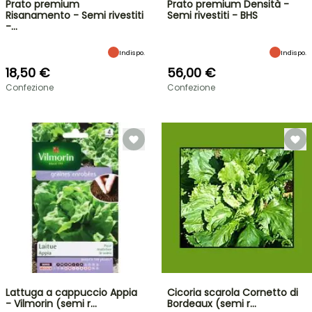
Prato premium
Prato premium Densità -
Risanamento - Semi rivestiti
Semi rivestiti - BHS
-…
Indispo.
Indispo.
18,50 €
56,00 €
Confezione
Confezione
Lattuga a cappuccio Appia
Cicoria scarola Cornetto di
- Vilmorin (semi r…
Bordeaux (semi r…