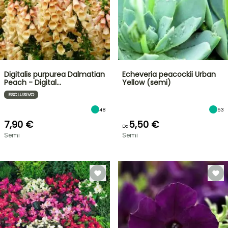
Digitalis purpurea Dalmatian
Echeveria peacockii Urban
Peach - Digital…
Yellow (semi)
ESCLUSIVO
48
53
7,90 €
5,50 €
Da
Semi
Semi