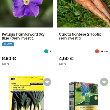
Petunia Flashforward Sky
Carota Nantese 2 Topfix -
Blue (Semi rivestit…
semi rivestiti
NUOVO
23
Indispo.
8,90 €
4,50 €
Semi
Semi