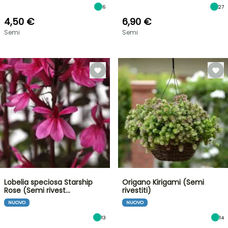
6
27
4,50 €
6,90 €
Semi
Semi
Lobelia speciosa Starship
Origano Kirigami (Semi
Rose (Semi rivest…
rivestiti)
NUOVO
NUOVO
13
14