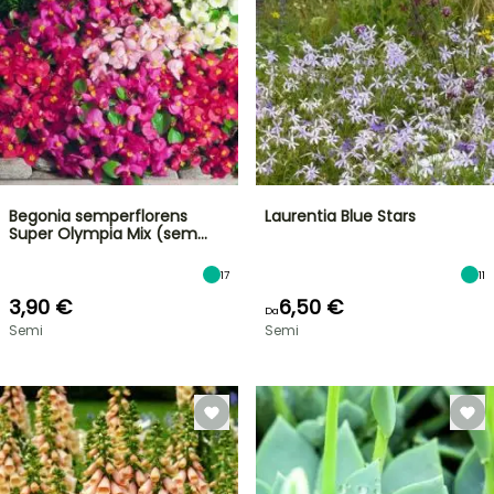
Begonia semperflorens
Laurentia Blue Stars
Super Olympia Mix (sem…
17
11
3,90 €
6,50 €
Da
Semi
Semi