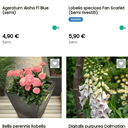
Ageratum Aloha F1 Blue
Lobelia speciosa Fan Scarlet
(semi)
(Semi rivestiti)
NUOVO
13
4
4,90 €
5,90 €
Semi
Semi
Bellis perennis Robella
Digitalis purpurea Dalmatian