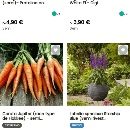
(semi)- Pratolina co…
White F1 - Digi…
25
38
4,90 €
3,90 €
Da
Da
Semi
Semi
Carota Jupiter (race type
Lobelia speciosa Starship
de Flakkée) - semi…
Blue (Semi rivest…
ESCLUSIVO
NUOVO