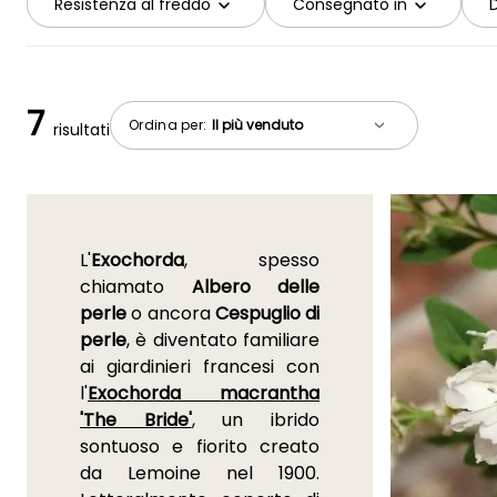
Resistenza al freddo
Consegnato in
D
7
Ordina per:
risultati
L'
Exochorda
, spesso
chiamato
Albero delle
perle
o ancora
Cespuglio di
perle
, è diventato familiare
ai giardinieri francesi con
l'
Exochorda macrantha
'The Bride'
, un ibrido
sontuoso e fiorito creato
da Lemoine nel 1900.