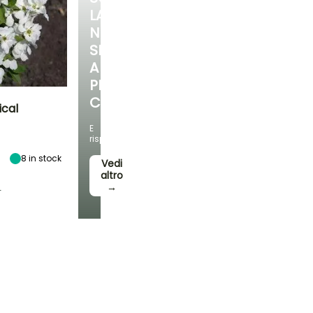
LA
NOSTRA
SELEZIONE
A
PREZZI
CONVENIENTI
cal
E
Esposizione
risparmia!
Sole,
Mezz'ombra
8
in stock
Vedi
altro
L
→
Rusticità
Fino a -23,5°C