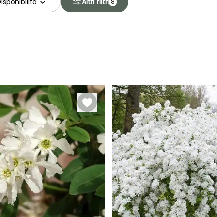
isponibilità
Altri filtri
8