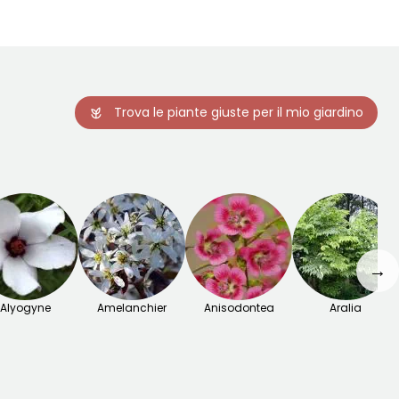
Trova le piante giuste per il mio giardino
→
Alyogyne
Amelanchier
Anisodontea
Aralia