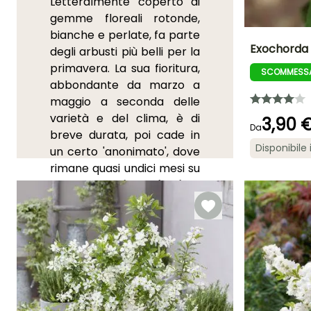
Letteralmente coperto di
gemme floreali rotonde,
bianche e perlate, fa parte
Exochorda
degli arbusti più belli per la
primavera. La sua fioritura,
SCOMMESSA
Altezza a maturi
abbondante da marzo a
2 m
maggio a seconda delle
varietà e del clima, è di
3,90 
Da
breve durata, poi cade in
Disponibile 
un certo 'anonimato', dove
Periodo di fioritu
rimane quasi undici mesi su
aprile a
dodici. Ma
che splendore
maggio
quando scompare sotto i
suoi fiori fiocchi di neve!
Questo genere di origine
asiatica, appartenente alla
grande famiglia delle
rosacee, conta alcune
altre varietà e specie