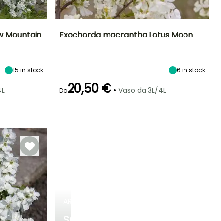
w Mountain
Exochorda macrantha Lotus Moon
Esposizione
Altezza a maturità
Larghezza a
Esposizione
maturità
Sole,
1.40 m
Sole,
1 m
Mezz'ombra
Mezz'ombra
15
in stock
6
in stock
20,50 €
•
4L
Vaso da 3L/4L
Da
Rusticità
Periodo di fioritura
Periodo di messa a
Rusticità
dimora ragionevole
Fino a -29°C
Fino a -23,5°C
aprile a
Febbraio a
maggio
maggio,
settembre a
Novembre
ARBUSTI
SCOPRI