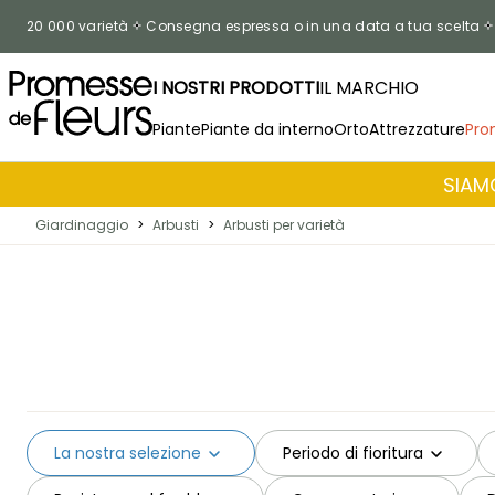
Salta al contenuto
20 000 varietà
Consegna espressa o in una data a tua scelta
I NOSTRI PRODOTTI
IL MARCHIO
Piante
Piante da interno
Orto
Attrezzature
Pro
SIAMO
Giardinaggio
>
Arbusti
>
Arbusti per varietà
La nostra selezione
Periodo di fioritura