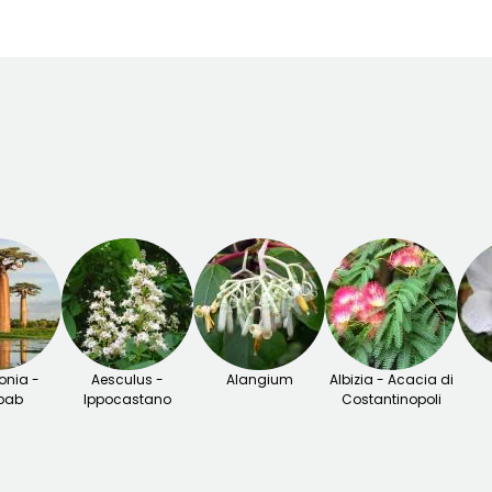
nia -
Aesculus -
Alangium
Albizia - Acacia di
bab
Ippocastano
Costantinopoli