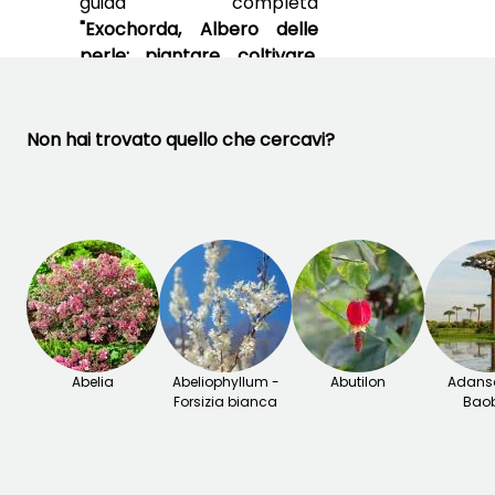
guida completa
maggio,
"Exochorda, Albero delle
ottobre a
Dicembre
perle: piantare, coltivare,
potare"
Non hai trovato quello che cercavi?
TI PIACCIONO!
Vedi 3 recensioni
Abelia
Abeliophyllum -
Abutilon
Adanso
Forsizia bianca
Bao