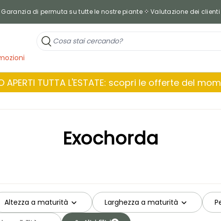
Garanzia di permuta su tutte le nostre piante
Valutazione dei clienti
mozioni
 APERTI TUTTA L'ESTATE: scopri le offerte del mo
Exochorda
Altezza a maturità
Larghezza a maturità
P