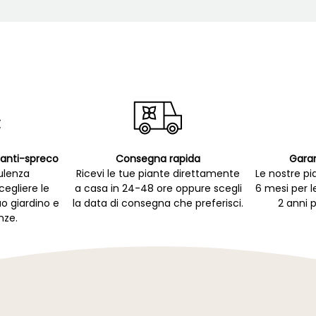
p anti-spreco
Consegna rapida
Garan
ulenza
Ricevi le tue piante direttamente
Le nostre pi
cegliere le
a casa in 24-48 ore oppure scegli
6 mesi per l
uo giardino e
la data di consegna che preferisci.
2 anni p
nze.