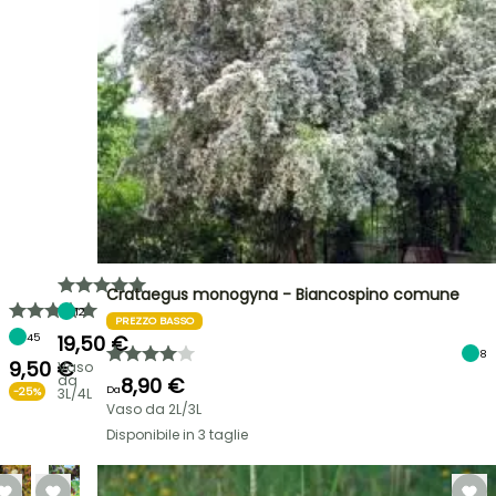
Crataegus monogyna - Biancospino comune
12
PREZZO BASSO
45
19,50 €
8
9,50 €
Vaso
da
8,90 €
Da
-25%
3L/4L
Vaso da 2L/3L
Disponibile in 3 taglie