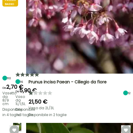
BASSO
110
Prunus incisa Paean - Ciliegio da fiore
16
2,70 €
Da
5,90 €
Da
Vasetto
12
da
Vaso
8/9
da
21,50 €
cm
1L/1,5L
Vaso da 2L/3L
Disponibile
Disponibile
in 4 taglie
in 3 taglie
Disponibile in 2 taglie