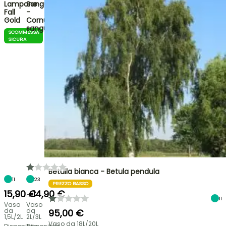
Lampone
Sanguinella
Fall
-
Gold
Cornus
sanguinea
SCOMMESSA
SICURA
Betulla bianca - Betula pendula
11
23
PREZZO BASSO
15,90 €
14,90 €
Da
11
Vaso
Vaso
da
da
95,00 €
1,5L/2L
2L/3L
Vaso da 18L/20L