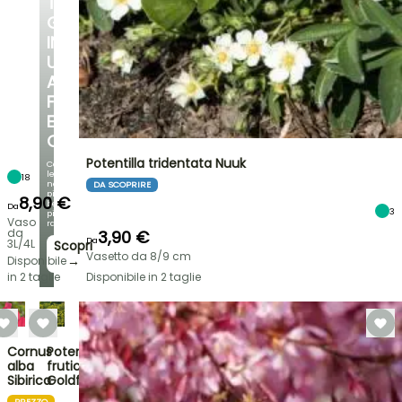
TUO
GIARDINO
IN
UN
ANGOLO
FRESCO
E
OMBREGGIATO
Potentilla tridentata Nuuk
Con
le
18
nostre
DA SCOPRIRE
più
8,90 €
belle
Da
3
piante
Vaso
rampicanti
da
3,90 €
Da
3L/4L
Scopri
Vasetto da 8/9 cm
→
Disponibile
in 2 taglie
Disponibile in 2 taglie
Cornus
Potentilla
alba
fruticosa
Sibirica
Goldfinger
PREZZO