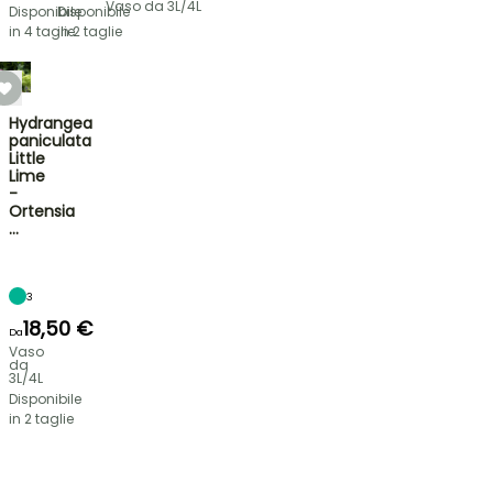
Vaso da 3L/4L
Disponibile
Disponibile
in 4 taglie
in 2 taglie
Hydrangea
paniculata
Little
Lime
-
Ortensia
…
3
18,50 €
Da
Vaso
da
3L/4L
Disponibile
in 2 taglie