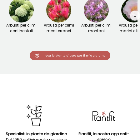
→
Arbusti per climi
Arbusti per climi
Arbusti per climi
Arbusti per 
continentali
mediterranei
montani
marini e lit
Trova le piante giuste per il mio giardino
Specialisti in piante da giardino
Plantfit, la nostra app anti-
Dal 1950 coltiviamo la passione
spreco