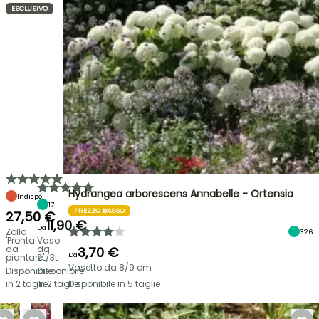
ESCLUSIVO
Hydrangea arborescens Annabelle - Ortensia
Indispo.
17
PREZZO BASSO
27,50 €
11,90 €
Da
Zolla
326
'Pronta
Vaso
da
da
3,70 €
Da
piantare'
2L/3L
Vasetto da 8/9 cm
Disponibile
Disponibile
in 2 taglie
in 2 taglie
Disponibile in 5 taglie