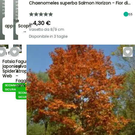
esclusiva,
Chaenomeles superba Salmon Horizon - Fior di…
ogni
ideali
settimana
per
nuove
il
offerte
55
tuo
giardino!
Ne
4,30 €
Da
approfitto!
Scopri
Vasetto da 8/9 cm
→
→
Disponibile in 3 taglie
10
g
6
h
Fatsia
Fagus
japonica
sylvatica
Spider's
Atropurpurea
Web
-
Faggio
ramato
SCOMMESSA
VENDITA
SICURA
FLASH
SCOMMESSA
SICURA