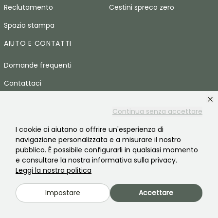
Reclutamento
Cestini spreco zero
Spazio stampa
AIUTO E CONTATTI
Domande frequenti
Contattaci
LINGUA
Continua senza accettare
Promessedefleurs.com
I cookie ci aiutano a offrire un'esperienza di
navigazione personalizzata e a misurare il nostro
Promessedefleurs.ie
pubblico. È possibile configurarli in qualsiasi momento
e consultare la nostra informativa sulla privacy.
Promessedefleurs.de
Leggi la nostra politica
Promessedefleurs.es
Impostare
Accettare
Promessedefleurs.at
Promessedefleurs.pt