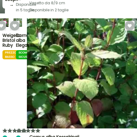
Vasetto da 8/9 cm
→
Disponibile
in 5 taglie
Disponibile in 2 taglie
Weigelia
Cornus
Bristol
alba
Ruby
Elegantissima
PREZZO
SCOMMESSA
BASSO
SICURA