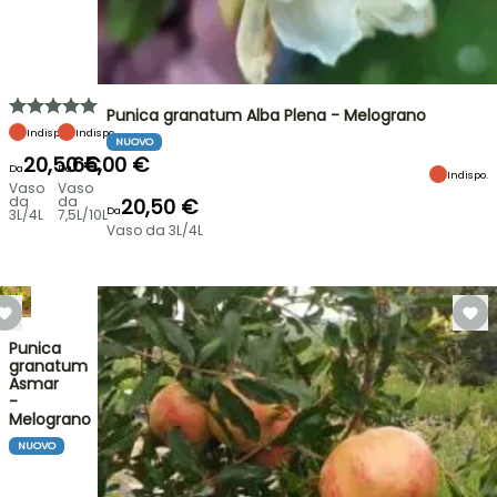
Punica granatum Alba Plena - Melograno
Indispo.
Indispo.
NUOVO
20,50 €
65,00 €
Da
Da
Indispo.
Vaso
Vaso
da
da
20,50 €
Da
3L/4L
7,5L/10L
Vaso da 3L/4L
Punica
granatum
Asmar
-
Melograno
NUOVO