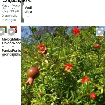
39,50 €
20,50 €
Da
Da
risparmia!
Vaso
Vaso
Vedi
da
da
7,5L/10L
3L/4L
altro
→
Disponibile
in 2 taglie
Melograno
Melograno
Chico
Wonderful
-
-
Punica
Punica
granatum
granatum