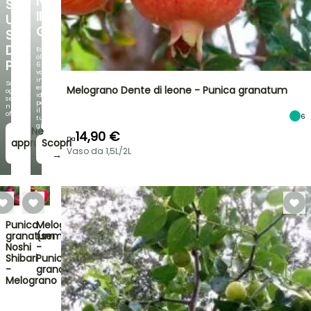
NOVITÀ:
SU
IRIS
UNA
GERMANICA
SELEZIONE
DI
Ecco
oltre
PIANTE!
60
varietà
in
Scopri
esclusiva,
Melograno Dente di leone - Punica granatum
ogni
ideali
settimana
per
nuove
il
offerte
6
tuo
giardino!
Ne
14,90 €
Da
approfitto!
Scopri
Vaso da 1,5L/2L
→
→
Punica
Melograno
granatum
(semi)
Noshi
-
Shibari
Punica
-
granatum
Melograno