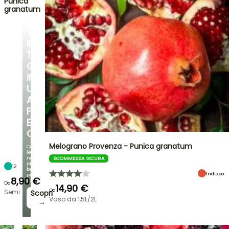
Punica
granatum
TRASFORMA
IL
TUO
GIARDINO
IN
UN
ANGOLO
FRESCO
E
OMBREGGIATO
Melograno Provenza - Punica granatum
Con
le
nostre
SCOMMESSA SICURA
più
12
belle
Indispo.
piante
8,90 €
rampicanti
Da
14,90 €
Da
Semi
Scopri
Vaso da 1,5L/2L
→