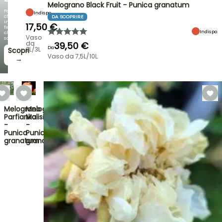
Melograno Black Fruit - Punica granatum
Fogliami
Indispo.
che
DA SCOPRIRE
incantano,
17,50 €
fioriture
Indispo.
che
Vaso
sorprendono!
da
39,50 €
Da
2L/3L
Scopri
Vaso da 7,5L/10L
→
Melograno
Melograno
Parfianka
Malisi
-
-
Punica
Punica
granatum
granatum