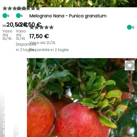
Melograno Nana - Punica granatum
6
6
20,50 €
20,50 €
Da
Da
12
Vaso
Vaso
da
da
17,50 €
3L/4L
3L/4L
Vaso da 2L/3L
Disponibile
in 2 taglie
Disponibile in 2 taglie
VENDITA
FLASH
FINO
AL
30%
DI
BULBI
PRIMAVERILI
SCONTO