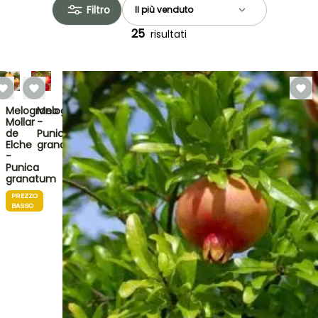
Filtro
25
risultati
Melograno
Melograno
Mollar
-
de
Punica
Elche
granatum
-
Punica
granatum
PREZZO
BASSO