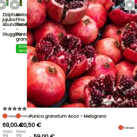
Ziziphus
Melograno
jujuba
Fina
Abundance
Tendral
-
-
Giuggiolo
Punica
granatum
SCOMMESSA
SICURA
Punica granatum Acco - Melograno
Indispo.
Indispo.
69,00 €
20,50 €
Da
Indispo.
Vaso
Vaso
da
da
59,00 €