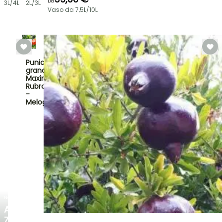
Da
3L/4L
2L/3L
Vaso da 7,5L/10L
Punica
granatum
Maxima
Rubra
-
Melograno
NOVITÀ
AGAPANTHUS
ZAMBEZI