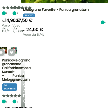
Melograno Favorite - Punica granatum
3
9
NUOVO
14,90 €
37,50 €
Da
Da
4
Vaso
Vaso
da
da
24,50 €
Da
1,5L/2L
7,5L/10L
Vaso da 3L/4L
Punica
Melograno
granatum
Nana
ARBUSTI
California
Racemosa
SCOPRI
Sunset
-
LA
-
Punica
NOSTRA
Melograno
granatum
SELEZIONE
DA
SCOPRIRE
A
PREZZI
CONVENIENTI
6
9
E