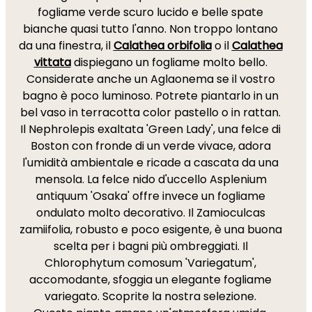
fogliame verde scuro lucido e belle spate
bianche quasi tutto l'anno. Non troppo lontano
da una finestra, il
Calathea orbifolia
o il
Calathea
vittata
dispiegano un fogliame molto bello.
Considerate anche un Aglaonema se il vostro
bagno è poco luminoso. Potrete piantarlo in un
bel vaso in terracotta color pastello o in rattan.
Il Nephrolepis exaltata 'Green Lady', una felce di
Boston con fronde di un verde vivace, adora
l'umidità ambientale e ricade a cascata da una
mensola. La felce nido d'uccello Asplenium
antiquum 'Osaka' offre invece un fogliame
ondulato molto decorativo. Il Zamioculcas
zamiifolia, robusto e poco esigente, è una buona
scelta per i bagni più ombreggiati. Il
Chlorophytum comosum 'Variegatum',
accomodante, sfoggia un elegante fogliame
variegato. Scoprite la nostra selezione.