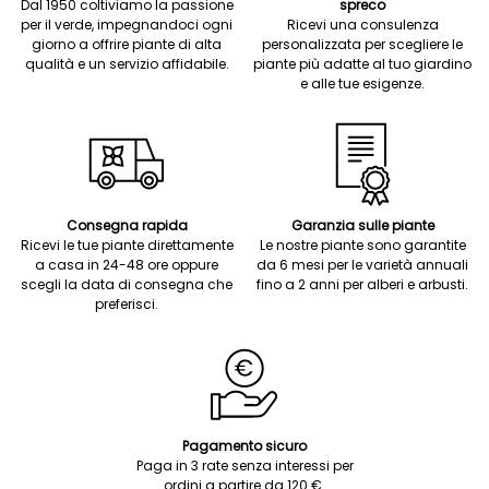
Dal 1950 coltiviamo la passione
spreco
per il verde, impegnandoci ogni
Ricevi una consulenza
giorno a offrire piante di alta
personalizzata per scegliere le
qualità e un servizio affidabile.
piante più adatte al tuo giardino
e alle tue esigenze.
Consegna rapida
Garanzia sulle piante
Ricevi le tue piante direttamente
Le nostre piante sono garantite
a casa in 24-48 ore oppure
da 6 mesi per le varietà annuali
scegli la data di consegna che
fino a 2 anni per alberi e arbusti.
preferisci.
Pagamento sicuro
Paga in 3 rate senza interessi per
ordini a partire da 120 €.