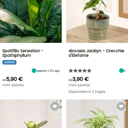
Spatifillo Sensation -
Alocasia Jacklyn - Orecchie
Spathiphyllum
d'Elefante
NUOVO
Spedito il 20 ago
6
5,90 €
3,90 €
Da
Da
mini-pianta
mini-pianta
Disponibile in 2 taglie