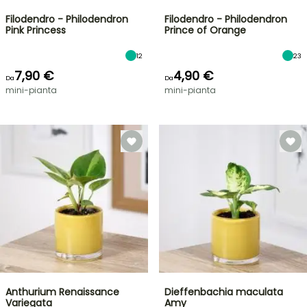
Filodendro - Philodendron
Filodendro - Philodendron
Pink Princess
Prince of Orange
12
23
7,90 €
4,90 €
Da
Da
mini-pianta
mini-pianta
Anthurium Renaissance
Dieffenbachia maculata
Variegata
Amy