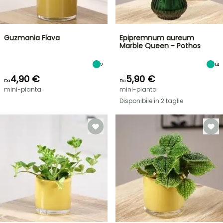
Guzmania Flava
Epipremnum aureum
Marble Queen - Pothos
2
14
4,90 €
5,90 €
Da
Da
mini-pianta
mini-pianta
Disponibile in 2 taglie