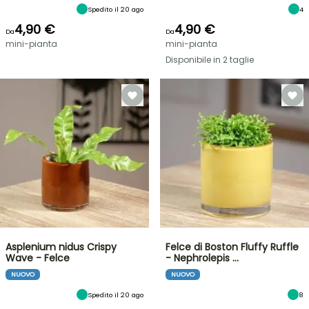
Spedito il 20 ago
4
4,90 €
4,90 €
Da
Da
mini-pianta
mini-pianta
Disponibile in 2 taglie
Asplenium nidus Crispy
Felce di Boston Fluffy Ruffle
Wave - Felce
- Nephrolepis …
NUOVO
NUOVO
Spedito il 20 ago
8