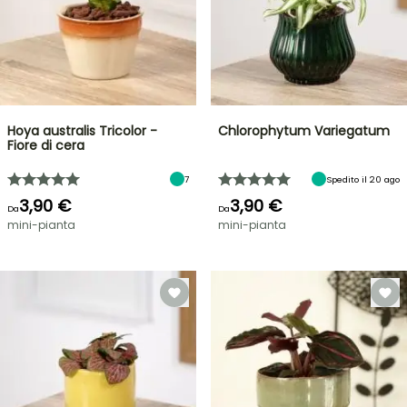
Hoya australis Tricolor -
Chlorophytum Variegatum
Fiore di cera
7
Spedito il 20 ago
3,90 €
3,90 €
Da
Da
mini-pianta
mini-pianta