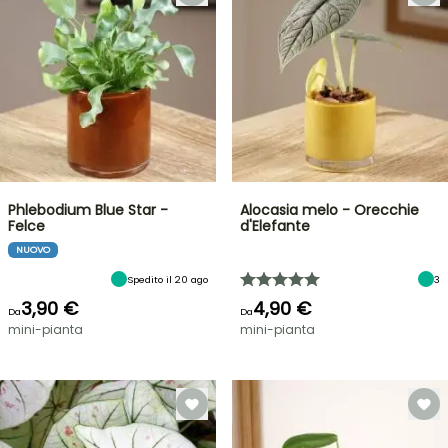
Phlebodium Blue Star -
Alocasia melo - Orecchie
Felce
d'Elefante
NUOVO
Spedito il 20 ago
3
3,90 €
4,90 €
Da
Da
mini-pianta
mini-pianta