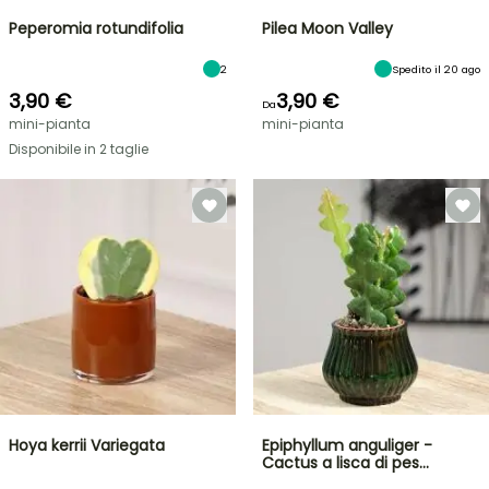
Peperomia rotundifolia
Pilea Moon Valley
2
Spedito il 20 ago
3,90 €
3,90 €
Da
mini-pianta
mini-pianta
Disponibile in 2 taglie
Hoya kerrii Variegata
Epiphyllum anguliger -
Cactus a lisca di pes…