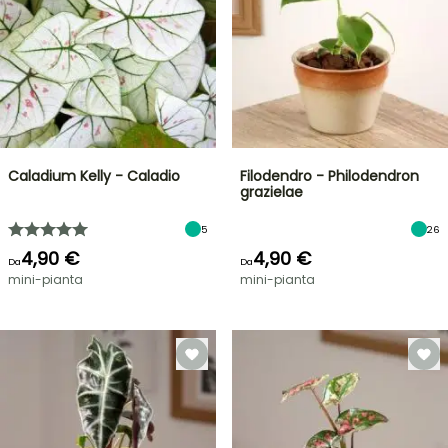
Caladium Kelly - Caladio
Filodendro - Philodendron
grazielae
5
26
4,90 €
4,90 €
Da
Da
mini-pianta
mini-pianta