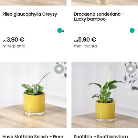
Pilea glaucophylla Greyzy
Dracaena sanderiana -
Lucky bamboo
2
1
3,90 €
5,90 €
Da
Da
mini-pianta
mini-pianta
Hoya Mathilde Splash - Fiore
Spatifillo - Spathiphyllum