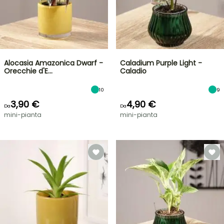
Alocasia Amazonica Dwarf -
Caladium Purple Light -
Orecchie d'E…
Caladio
10
9
3,90 €
4,90 €
Da
Da
mini-pianta
mini-pianta