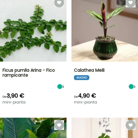
Ficus pumila Arina - Fico
Calathea Meili
rampicante
NUOVO
3
3
3,90 €
4,90 €
Da
Da
mini-pianta
mini-pianta