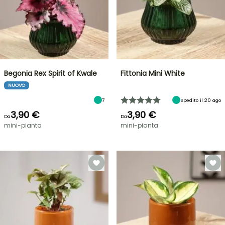
Begonia Rex Spirit of Kwale
Fittonia Mini White
NUOVO
7
Spedito il 20 ago
3,90 €
3,90 €
Da
Da
mini-pianta
mini-pianta