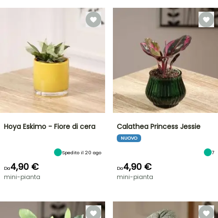
Hoya Eskimo - Fiore di cera
Calathea Princess Jessie
NUOVO
Spedito il 20 ago
7
4,90 €
4,90 €
Da
Da
mini-pianta
mini-pianta