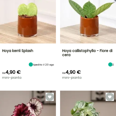
Hoya kerrii Splash
Hoya callistophylla - Fiore di
cera
Spedito il 20 ago
2
4,90 €
4,90 €
Da
Da
mini-pianta
mini-pianta