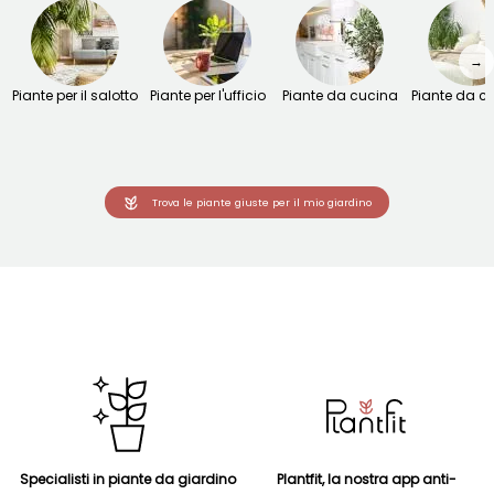
→
Piante per il salotto
Piante per l'ufficio
Piante da cucina
Piante da 
Trova le piante giuste per il mio giardino
Specialisti in piante da giardino
Plantfit, la nostra app anti-