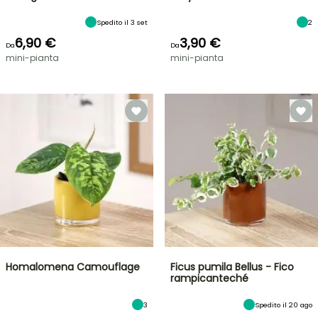
Spedito il 3 set
2
6,90 €
3,90 €
Da
Da
mini-pianta
mini-pianta
Homalomena Camouflage
Ficus pumila Bellus - Fico
rampicanteché
3
Spedito il 20 ago