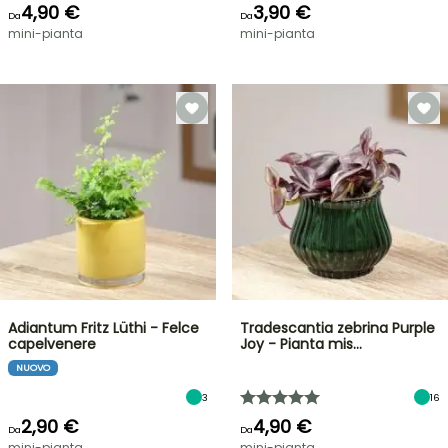
4,90 €
3,90 €
Da
Da
mini-pianta
mini-pianta
Adiantum Fritz Lüthi - Felce
Tradescantia zebrina Purple
capelvenere
Joy - Pianta mis…
NUOVO
3
16
2,90 €
4,90 €
Da
Da
mini-pianta
mini-pianta