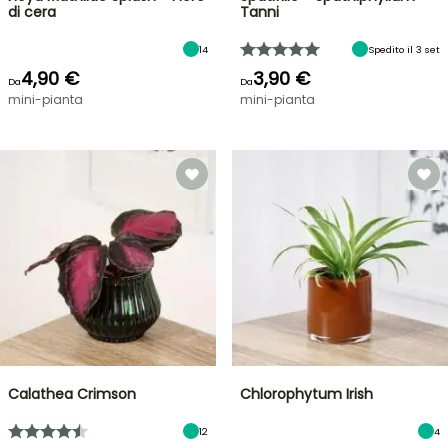
di cera
Tanni
14
Spedito il 3 set
4,90 €
3,90 €
Da
Da
mini-pianta
mini-pianta
Calathea Crimson
Chlorophytum Irish
12
4