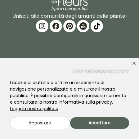
Unisciti alla comunità degli amanti delle piante!
PROMESSE DE FLEURS
SERVIZI
Continua senza accettare
Il marchio
Preparazione dell'ordine
I cookie ci aiutano a offrire un'esperienza di
La nostra storia
Consegne
navigazione personalizzata e a misurare il nostro
pubblico. È possibile configurarli in qualsiasi momento
Le nostre piante
Garanzia degli impianti
e consultare la nostra informativa sulla privacy.
Leggi la nostra politica
I nostri impegni
Pagamento sicuro
I nostri valori
Plantfit
Impostare
Accettare
Responsabilità sociale
Ordine senza plastica