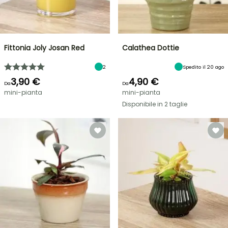
Fittonia Joly Josan Red
Calathea Dottie
2
Spedito il 20 ago
3,90 €
4,90 €
Da
Da
mini-pianta
mini-pianta
Disponibile in 2 taglie