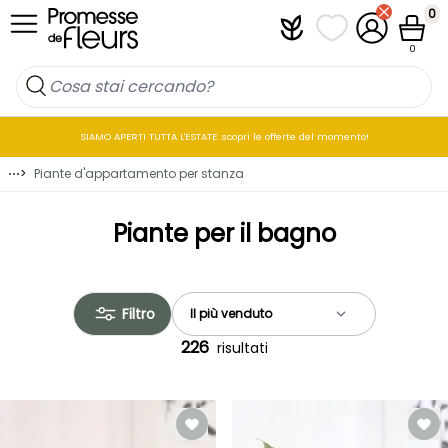
Salta al contenuto
0
Plantfit
I miei elenchi di p
Il mio accou
Cestin
0
SIAMO APERTI TUTTA L'ESTATE: scopri le offerte del momento!
⋯
>
Piante d'appartamento per stanza
Piante per il bagno
Filtro
226
risultati