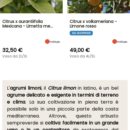
Citrus x aurantiifolia
Citrus x volkameriana -
Mexicana - Limetta me…
Limone rosso
DA SCOPRIRE
Indispo.
Indispo.
32,50 €
49,00 €
Vaso da 2L/3L
Vaso da 4L/5L
L'
agrumi limoni
, il
Citrus limon
in latino, è un bel
agrume delicato e esigente in termini di terreno
e clima
. La sua coltivazione in piena terra è
possibile solo in una piccola parte della costa
mediterranea. Altrove, questo arbusto
sempreverde si
coltiva facilmente in un grande
vaso o in un contenitore
da proteggere dal