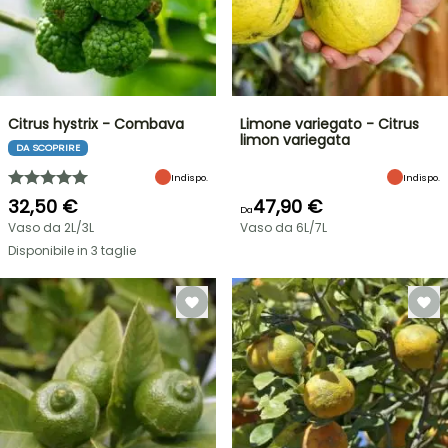
Citrus hystrix - Combava
Limone variegato - Citrus
limon variegata
DA SCOPRIRE
Indispo.
Indispo.
32,50 €
47,90 €
Da
Vaso da 2L/3L
Vaso da 6L/7L
Disponibile in 3 taglie