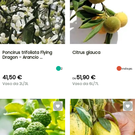
Poncirus trifoliata Flying
Citrus glauca
Dragon - Arancio …
2
Indispo.
41,50 €
51,90 €
Da
Vaso da 2L/3L
Vaso da 6L/7L