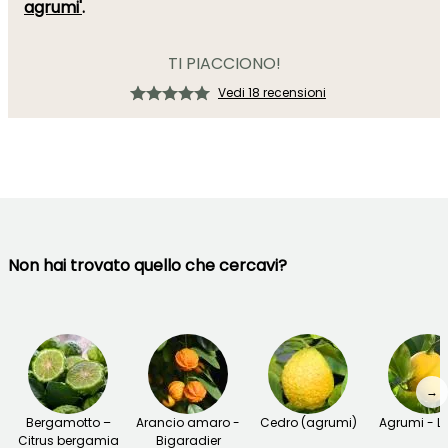
agrumi'
.
TI PIACCIONO!
Vedi 18 recensioni
Non hai trovato quello che cercavi?
→
Bergamotto –
Arancio amaro -
Cedro (agrumi)
Agrumi - L
Citrus bergamia
Bigaradier