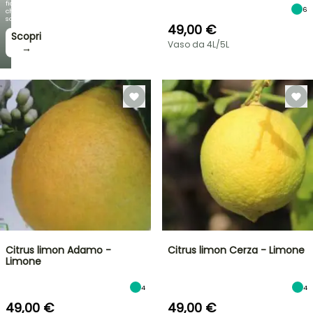
fioriture
6
che
sorprendono!
49,00 €
Scopri
Vaso da 4L/5L
→
Citrus limon Adamo -
Citrus limon Cerza - Limone
Limone
4
4
49,00 €
49,00 €