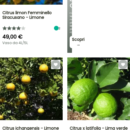
OMBREGGIATO
Citrus limon Femminello
Con
le
Siracusano - Limone
nostre
più
belle
2
piante
rampicanti
49,00 €
Scopri
Vaso da 4L/5L
→
Citrus ichangensis - Limone
Citrus x latifolia - Lima verde