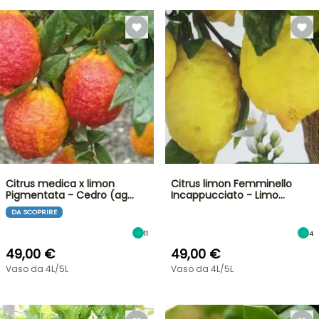
Citrus medica x limon
Citrus limon Femminello
Pigmentata - Cedro (ag…
Incappucciato - Limo…
DA SCOPRIRE
11
4
49,00 €
49,00 €
Vaso da 4L/5L
Vaso da 4L/5L