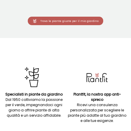
Trova le piante giuste per il mio giardino
Specialisti in piante da giardino
Plantfit, la nostra app anti-
Dal 1950 coltiviamo la passione
spreco
per il verde, impegnandoci ogni
Ricevi una consulenza
giorno a offrire piante di alta
personalizzata per scegliere le
qualità e un servizio affidabile.
piante più adatte al tuo giardino
e alle tue esigenze.