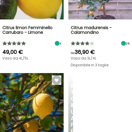
Citrus limon Femminello
Citrus madurensis -
Carrubaro - Limone
Calamondino
4
28
49,00 €
36,90 €
Da
Vaso da 4L/5L
Vaso da 3L/4L
Disponibile in 3 taglie
TRASFORMA
IL
TUO
GIARDINO
IN
UN
ANGOLO
FRESCO
E