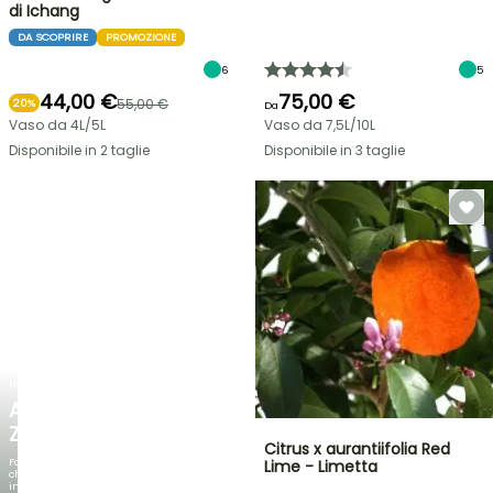
di Ichang
DA SCOPRIRE
PROMOZIONE
6
5
44,00 €
75,00 €
55,00 €
20%
Da
Vaso da 4L/5L
Vaso da 7,5L/10L
Disponibile in 2 taglie
Disponibile in 3 taglie
NOVITÀ
AGAPANTHUS
ZAMBEZI
Citrus x aurantiifolia Red
Fogliami
Lime - Limetta
che
incantano,