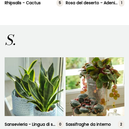
Rhipsalis - Cactus
Rosa del deserto - Adenium
5
1
S.
Sansevieria - Lingua di suocera
Sassifraghe da interno
0
2