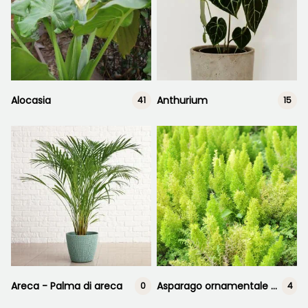
Alocasia
Anthurium
41
15
Areca - Palma di areca
Asparago ornamentale - Asparagus
0
4