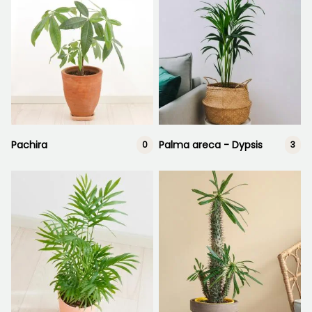
Pachira
Palma areca - Dypsis
0
3