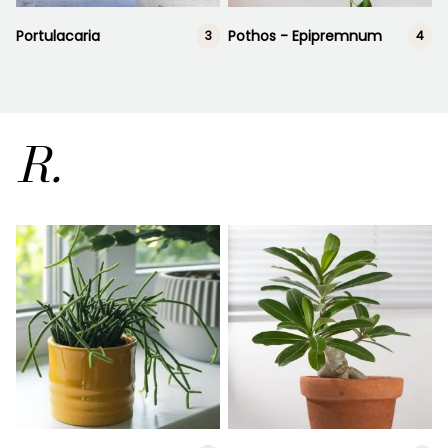
Portulacaria
Pothos - Epipremnum
3
4
R.