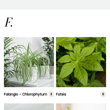
F.
Falangio - Chlorophytum
Fatsia
3
6