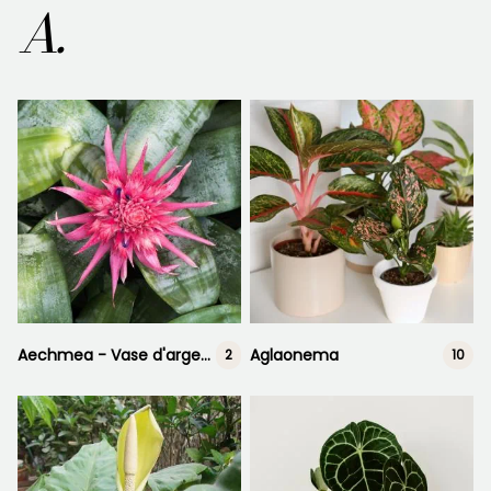
A.
Aechmea - Vase d'argent
Aglaonema
2
10