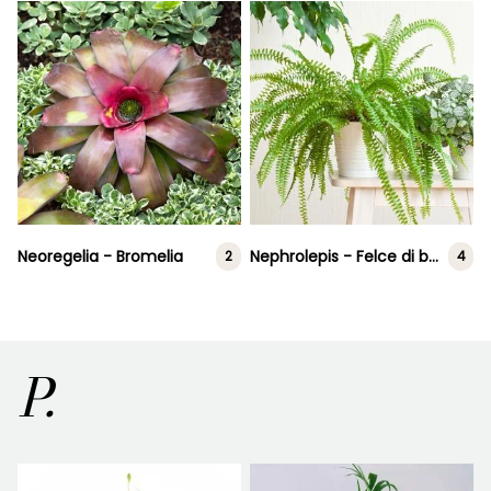
Neoregelia - Bromelia
Nephrolepis - Felce di boston
2
4
P.