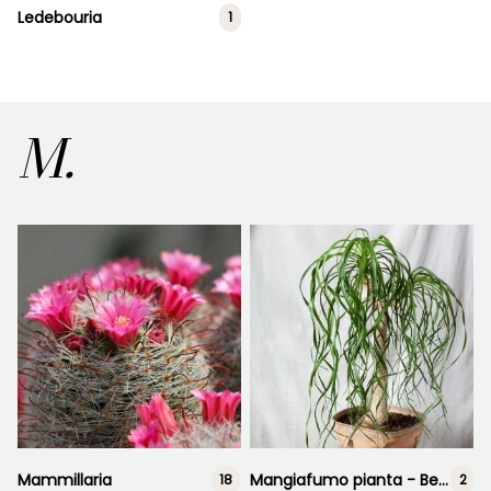
Ledebouria
1
M.
Mammillaria
Mangiafumo pianta - Beaucarnea
18
2