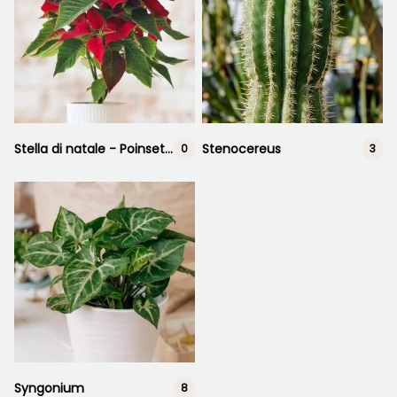
Stella di natale - Poinsettia
Stenocereus
0
3
Syngonium
8