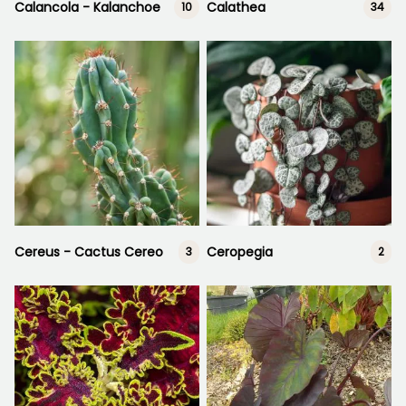
Calancola - Kalanchoe
Calathea
10
34
Cereus - Cactus Cereo
Ceropegia
3
2