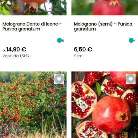
Melograno Dente di leone -
Melograno (semi) - Punica
Punica granatum
granatum
6
4
14,90 €
6,50 €
Da
Vaso da 1,5L/2L
Semi