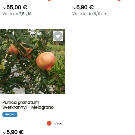
65,00 €
6,90 €
Da
Da
Vaso da 7,5L/10L
Vasetto da 8/9 cm
Punica granatum
Sverkrannyi - Melograno
NUOVO
Indispo.
6,90 €
Da