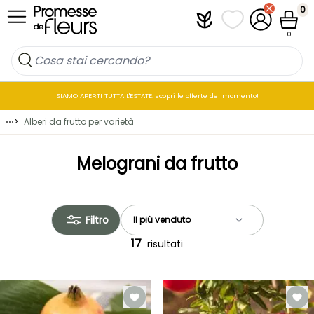
Salta al contenuto
0
Plantfit
I miei elenchi di p
Il mio accou
Cestin
0
SIAMO APERTI TUTTA L'ESTATE: scopri le offerte del momento!
⋯
>
Alberi da frutto per varietà
Melograni da frutto
Filtro
17
risultati