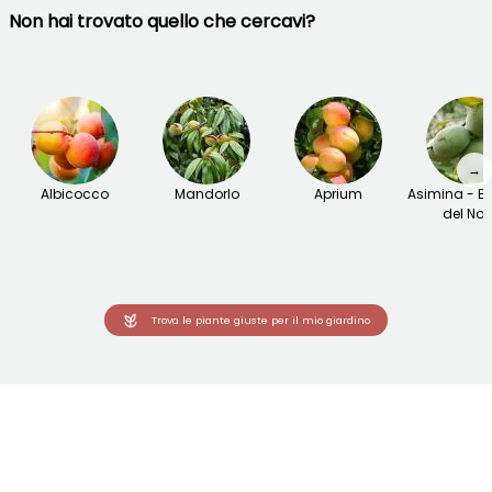
Non hai trovato quello che cercavi?
→
Albicocco
Mandorlo
Aprium
Asimina - 
del Nor
Trova le piante giuste per il mio giardino