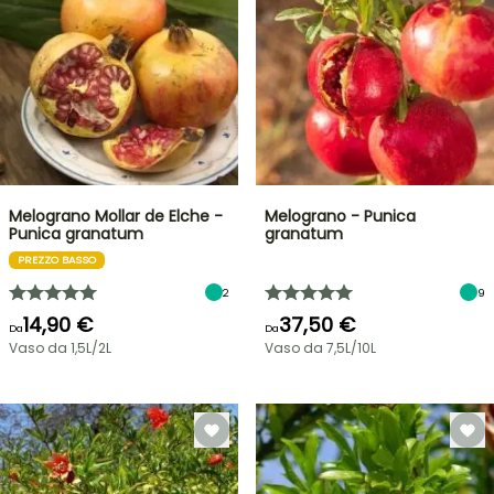
Melograno Mollar de Elche -
Melograno - Punica
Punica granatum
granatum
PREZZO BASSO
2
9
14,90 €
37,50 €
Da
Da
Vaso da 1,5L/2L
Vaso da 7,5L/10L