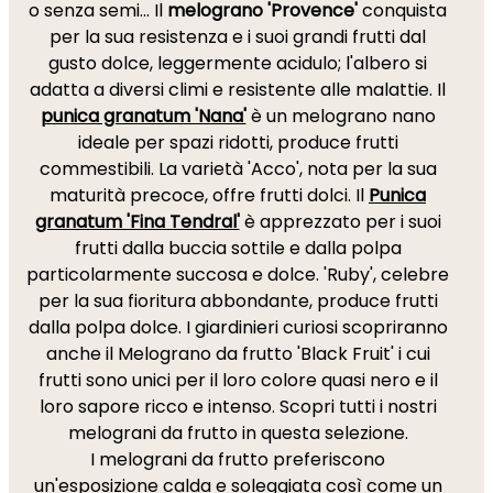
o senza semi... Il
melograno 'Provence'
conquista
per la sua resistenza e i suoi grandi frutti dal
gusto dolce, leggermente acidulo; l'albero si
adatta a diversi climi e resistente alle malattie. Il
punica granatum 'Nana'
è un melograno nano
ideale per spazi ridotti, produce frutti
commestibili. La varietà 'Acco', nota per la sua
maturità precoce, offre frutti dolci. Il
Punica
granatum 'Fina Tendral'
è apprezzato per i suoi
frutti dalla buccia sottile e dalla polpa
particolarmente succosa e dolce. 'Ruby', celebre
per la sua fioritura abbondante, produce frutti
dalla polpa dolce. I giardinieri curiosi scopriranno
anche il Melograno da frutto 'Black Fruit' i cui
frutti sono unici per il loro colore quasi nero e il
loro sapore ricco e intenso. Scopri tutti i nostri
melograni da frutto in questa selezione.
I melograni da frutto preferiscono
un'esposizione calda e soleggiata così come un