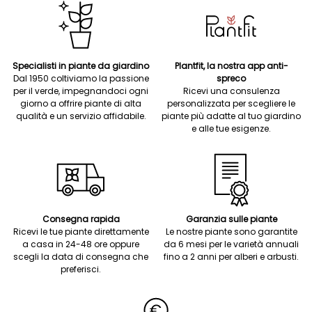
Specialisti in piante da giardino
Plantfit, la nostra app anti-
Dal 1950 coltiviamo la passione
spreco
per il verde, impegnandoci ogni
Ricevi una consulenza
giorno a offrire piante di alta
personalizzata per scegliere le
qualità e un servizio affidabile.
piante più adatte al tuo giardino
e alle tue esigenze.
Consegna rapida
Garanzia sulle piante
Ricevi le tue piante direttamente
Le nostre piante sono garantite
a casa in 24-48 ore oppure
da 6 mesi per le varietà annuali
scegli la data di consegna che
fino a 2 anni per alberi e arbusti.
preferisci.