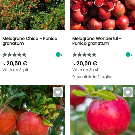
Melograno Chico - Punica
Melograno Wonderful -
granatum
Punica granatum
6
6
20,50 €
20,50 €
Da
Da
Vaso da 3L/4L
Vaso da 3L/4L
Disponibile in 2 taglie