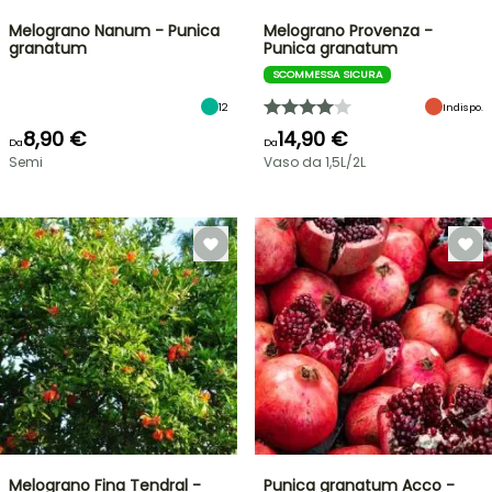
Melograno Nanum - Punica
Melograno Provenza -
granatum
Punica granatum
SCOMMESSA SICURA
12
Indispo.
8,90 €
14,90 €
Da
Da
Semi
Vaso da 1,5L/2L
Melograno Fina Tendral -
Punica granatum Acco -