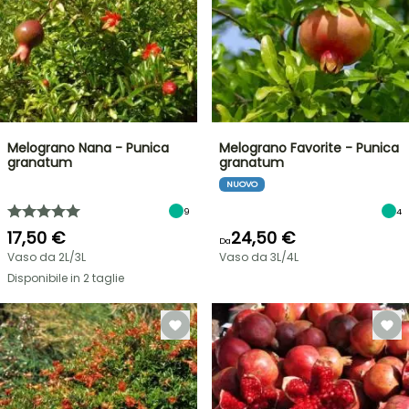
Melograno Nana - Punica
Melograno Favorite - Punica
granatum
granatum
NUOVO
9
4
17,50 €
24,50 €
Da
Vaso da 2L/3L
Vaso da 3L/4L
Disponibile in 2 taglie