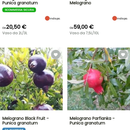
Punica granatum
Melograno
SCOMMESSA SICURA
Indispo.
Indispo.
20,50 €
59,00 €
Da
Da
Vaso da 2L/3L
Vaso da 7,5L/10L
Melograno Black Fruit -
Melograno Parfianka -
Punica granatum
Punica granatum
DA SCOPRIRE