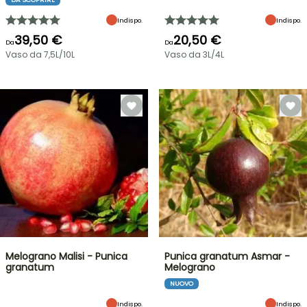
Indispo.
Indispo.
39,50 €
20,50 €
Da
Da
Vaso da 7,5L/10L
Vaso da 3L/4L
Melograno Malisi - Punica
Punica granatum Asmar -
granatum
Melograno
NUOVO
Indispo.
Indispo.