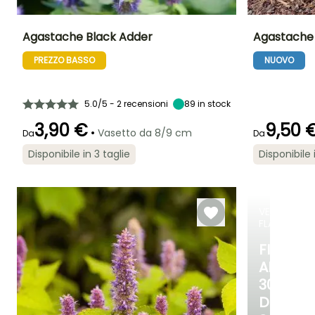
Agastache Black Adder
Agastache 
PREZZO BASSO
NUOVO
Altezza a maturità
Larghezza a
Esposizione
Altezza a maturi
maturità
80 cm
Sole
70 cm
30 cm
5.0/5 - 2 recensioni
89
in stock
3,90 €
9,50 
•
Vasetto da 8/9 cm
Da
Da
Periodo di fioritura
Periodo di messa a
Rusticità
Periodo di fioritu
Disponibile in 3 taglie
Disponibile 
dimora ragionevole
Fino a -15°C
giugno a
luglio a ottob
Marzo a
settembre
maggio,
settembre a
Novembre
VENDITA
FLASH
FINO
AL
30%
DI