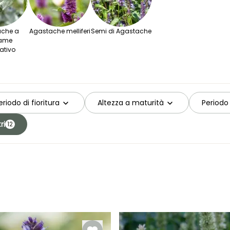
che a
Agastache melliferi
Semi di Agastache
iame
ativo
eriodo di fioritura
Altezza a maturità
Periodo
tri
12