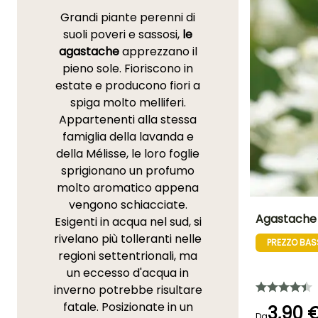
Grandi piante perenni di
suoli poveri e sassosi,
le
agastache
apprezzano il
pieno sole. Fioriscono in
estate e producono fiori a
spiga molto melliferi.
Appartenenti alla stessa
famiglia della lavanda e
della Mélisse, le loro foglie
sprigionano un profumo
molto aromatico appena
vengono schiacciate.
Agastache 
Esigenti in acqua nel sud, si
rivelano più tolleranti nelle
PREZZO BA
Altezza a maturi
regioni settentrionali, ma
80 cm
un eccesso d'acqua in
inverno potrebbe risultare
fatale. Posizionate in un
3,90 
Da