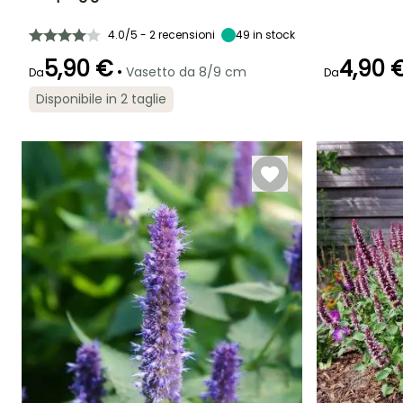
Altezza a maturità
Larghezza a
Esposizione
Altezza a maturi
maturità
1.20 m
Sole
1.50 m
30 cm
4.0/5 - 2 recensioni
49
in stock
5,90 €
4,90 
•
Vasetto da 8/9 cm
Da
Da
Disponibile in 2 taglie
Periodo di fioritura
Periodo di messa a
Rusticità
Periodo di fioritu
dimora ragionevole
Fino a -12°C
giugno a
luglio a
Marzo a
ottobre
settembre
maggio,
settembre a
Novembre