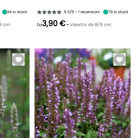
Esposizione
Altezza a maturità
Larghezza a
Esposizione
maturità
Sole
45 cm
Sole
30 cm
34
in stock
5.0/5 - 1 recensioni
79
in stock
3,90 €
•
/9 cm
Vasetto da 8/9 cm
Da
Rusticità
Periodo di fioritura
Periodo di messa a
Rusticità
dimora ragionevole
Fino a -15°C
Fino a -15°C
luglio a ottobre
Marzo a
giugno,
settembre a
ottobre