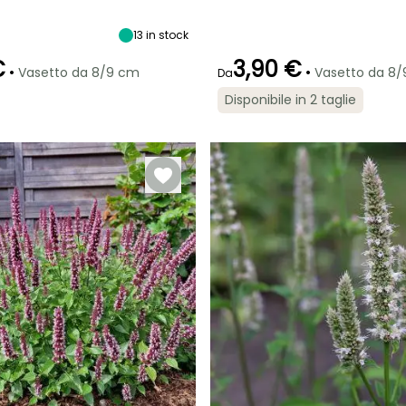
tà
Larghezza a
Esposizione
Altezza a maturità
Larghezza a
maturità
maturità
Sole
60 cm
90 cm
30 cm
13
in stock
€
3,90 €
•
•
Vasetto da 8/9 cm
Vasetto da 8
Da
Disponibile in 2 taglie
ra
Periodo di messa a
Rusticità
Periodo di fioritura
Periodo di messa a
dimora ragionevole
dimora ragionevole
Fino a -12°C
luglio a
Marzo a
Marzo a
settembre
giugno,
maggio,
settembre a
settembre a
ottobre
Novembre