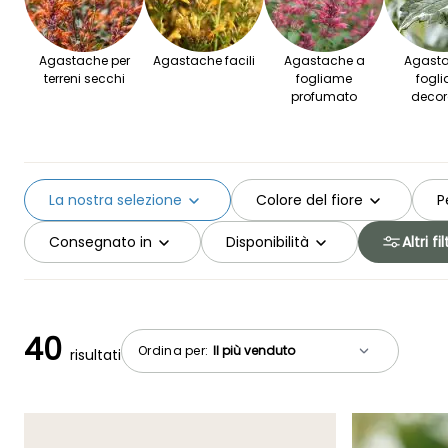
Agastache per
Agastache facili
Agastache a
Agasta
terreni secchi
fogliame
fogl
profumato
decor
La nostra selezione
Colore del fiore
P
Consegnato in
Disponibilità
Altri fil
40
Ordina per:
risultati