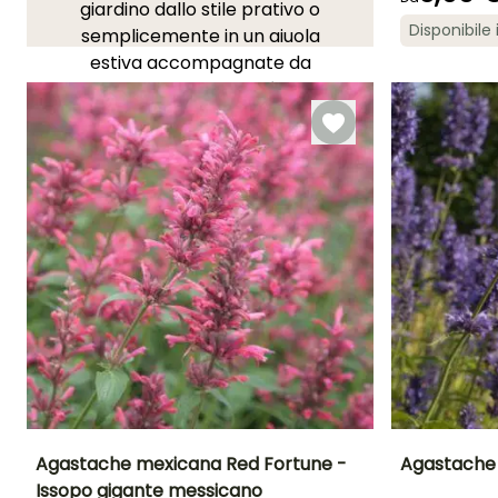
giardino dallo stile prativo o
Periodo di fioritu
Disponibile 
semplicemente in un aiuola
luglio a
estiva accompagnate da
settembre
Gaura
,
nepetas
e
sédo
offrono uno spettacolo
notevole.
Per saperne di più, scopri il
nostro dossier completo:
"Agastache: piantare,
coltivare e mantenere"
LI ADORI!
Vedi 19 recensioni
Agastache mexicana Red Fortune -
Agastache
Issopo gigante messicano