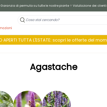
Garanzia di permuta su tutte le nostre piante
Valutazione dei clienti
mozioni
 APERTI TUTTA L'ESTATE: scopri le offerte del mo
Agastache