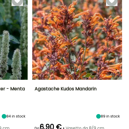
er - Menta
Agastache Kudos Mandarin
Esposizione
Altezza a maturità
Larghezza a
Esposizione
maturità
Sole,
50 cm
Sole,
45 cm
Mezz'ombra
Mezz'ombra
84
in stock
89
in stock
6,90 €
•
/9 cm
Vasetto da 8/9 cm
Da