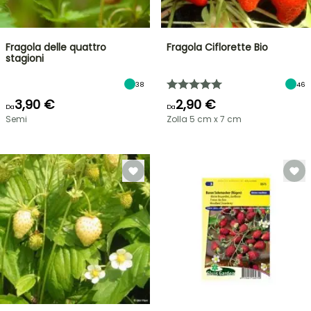
Fragola delle quattro
Fragola Ciflorette Bio
stagioni
38
46
3,90 €
2,90 €
Da
Da
Semi
Zolla 5 cm x 7 cm