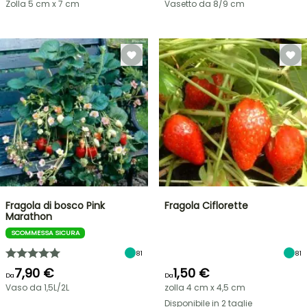
Zolla 5 cm x 7 cm
Vasetto da 8/9 cm
Fragola di bosco Pink
Fragola Ciflorette
Marathon
SCOMMESSA SICURA
81
81
7,90 €
1,50 €
Da
Da
Vaso da 1,5L/2L
zolla 4 cm x 4,5 cm
Disponibile in 2 taglie