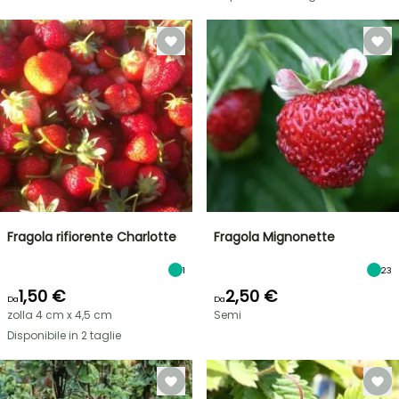
Fragola rifiorente Charlotte
Fragola Mignonette
1
23
1,50 €
2,50 €
Da
Da
zolla 4 cm x 4,5 cm
Semi
Disponibile in 2 taglie