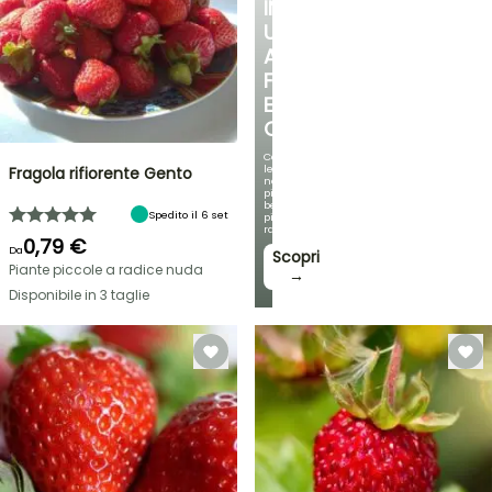
IN
UN
ANGOLO
FRESCO
E
OMBREGGIATO
Con
le
Fragola rifiorente Gento
nostre
più
belle
Spedito il 6 set
piante
rampicanti
0,79 €
Da
Scopri
Piante piccole a radice nuda
→
Disponibile in 3 taglie