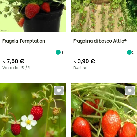
Fragola Temptation
Fragolina di bosco Attila®
18
21
7,50 €
3,90 €
Da
Da
Vaso da 1,5L/2L
Bustina