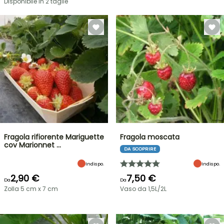
Disponibile in 2 taglie
Fragola rifiorente Mariguette
Fragola moscata
cov Marionnet …
DA SCOPRIRE
Indispo.
Indispo.
2,90 €
7,50 €
Da
Da
Zolla 5 cm x 7 cm
Vaso da 1,5L/2L