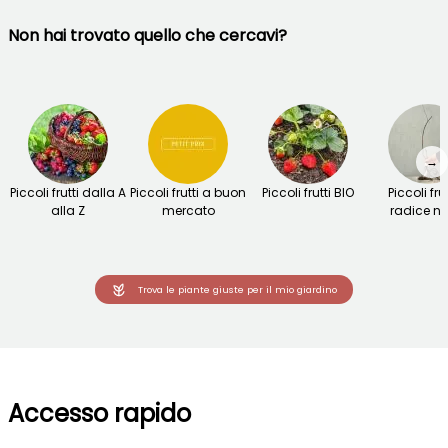
Non hai trovato quello che cercavi?
→
Piccoli frutti dalla A
Piccoli frutti a buon
Piccoli frutti BIO
Piccoli fru
alla Z
mercato
radice n
Trova le piante giuste per il mio giardino
Accesso rapido