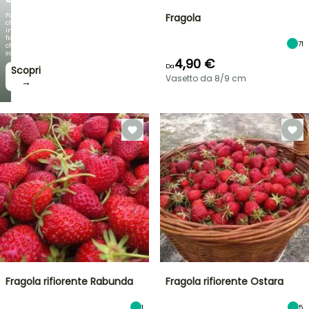
Fogliami
Fragola
che
incantano,
fioriture
71
che
sorprendono!
4,90 €
Da
Scopri
Vasetto da 8/9 cm
→
Fragola rifiorente Rabunda
Fragola rifiorente Ostara
1
5