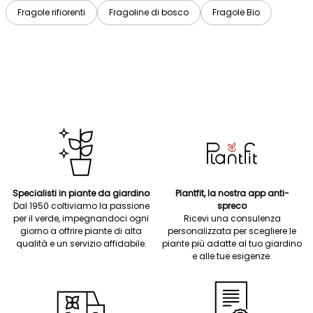
Fragole rifiorenti
Fragoline di bosco
Fragole Bio
Specialisti in piante da giardino
Plantfit, la nostra app anti-
Dal 1950 coltiviamo la passione
spreco
per il verde, impegnandoci ogni
Ricevi una consulenza
giorno a offrire piante di alta
personalizzata per scegliere le
qualità e un servizio affidabile.
piante più adatte al tuo giardino
e alle tue esigenze.