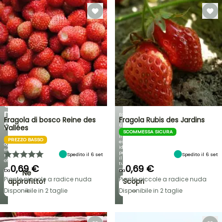
VENDITA
FLASH
FINO
AL
30%
DI
BULBI
PRIMAVERILI
SCONTO
NOVITÀ:
SU
IRIS
UNA
GERMANICA
SELEZIONE
DI
Ecco
Fragola di bosco Reine des
Fragola Rubis des Jardins
oltre
PIANTE!
60
Vallées
varietà
SCOMMESSA SICURA
in
Scopri
PREZZO BASSO
esclusiva,
ogni
ideali
settimana
per
Spedito il 6 set
Spedito il 6 set
nuove
il
offerte
tuo
0,69 €
0,69 €
giardino!
Da
Da
Ne
Piante piccole a radice nuda
Piante piccole a radice nuda
approfitto!
Scopri
→
→
Disponibile in 2 taglie
Disponibile in 2 taglie