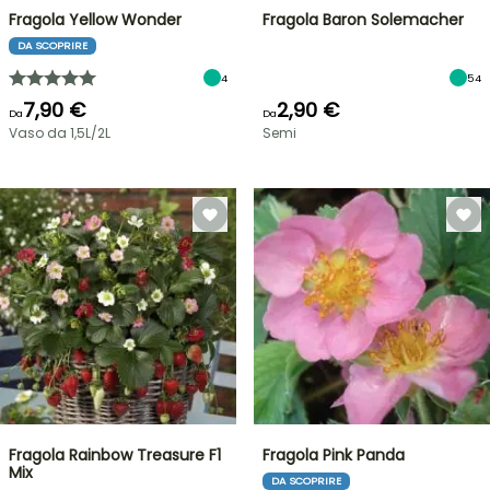
Fragola Yellow Wonder
Fragola Baron Solemacher
DA SCOPRIRE
4
54
7,90 €
2,90 €
Da
Da
Vaso da 1,5L/2L
Semi
Fragola Rainbow Treasure F1
Fragola Pink Panda
Mix
DA SCOPRIRE