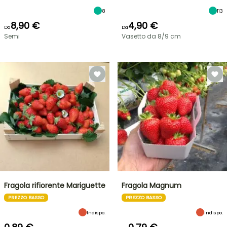
8
113
8,90 €
4,90 €
Da
Da
Semi
Vasetto da 8/9 cm
Fragola rifiorente Mariguette
Fragola Magnum
PREZZO BASSO
PREZZO BASSO
Indispo.
Indispo.