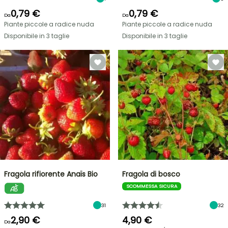
0,79 €
0,79 €
Da
Da
Piante piccole a radice nuda
Piante piccole a radice nuda
Disponibile in 3 taglie
Disponibile in 3 taglie
Fragola rifiorente Anaïs Bio
Fragola di bosco
SCOMMESSA SICURA
31
32
2,90 €
4,90 €
Da