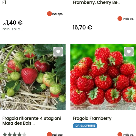
F1
Framberry, Cherry Be…
Indispo.
Indispo.
1,40 €
Da
16,70 €
mini zolla...
Fragola rifiorente 4 stagioni
Fragola Framberry
Mara des Bois …
DA SCOPRIRE
Indispo.
Indispo.