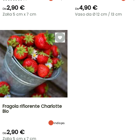
2,90 €
4,90 €
Da
Da
Zolla 5 cm x 7 cm
Vaso da Ø 12 cm / 13 cm
Fragola rifiorente Charlotte
Bio
Indispo.
2,90 €
Da
Zolla 5 cm x 7 cm