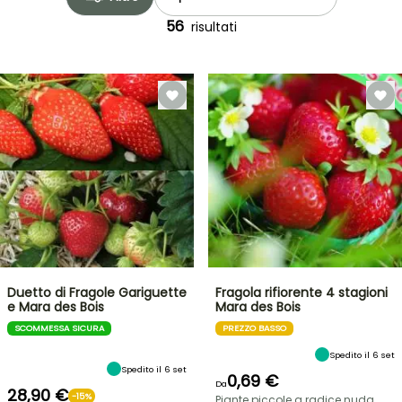
56
risultati
Duetto di Fragole Gariguette
Fragola rifiorente 4 stagioni
e Mara des Bois
Mara des Bois
SCOMMESSA SICURA
PREZZO BASSO
Spedito il 6 set
Spedito il 6 set
0,69 €
Da
28,90 €
-15%
Piante piccole a radice nuda