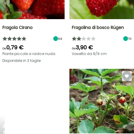
Fragola Cirano
Fragolina di bosco Rügen
69
70
0,79 €
3,90 €
Da
Da
Piante piccole a radice nuda
Vasetto da 8/9 cm
Disponibile in 3 taglie
NOVITÀ
AGAPANTHUS
ZAMBEZI