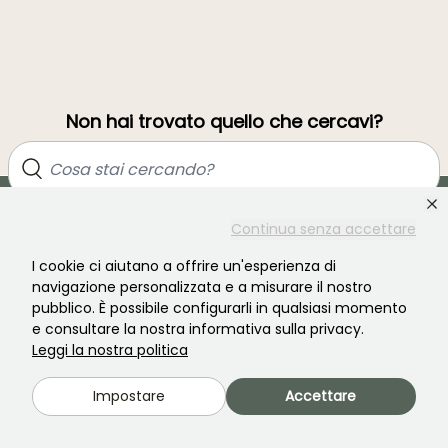
Non hai trovato quello che cercavi?
Continua senza accettare
I cookie ci aiutano a offrire un'esperienza di
navigazione personalizzata e a misurare il nostro
pubblico. È possibile configurarli in qualsiasi momento
e consultare la nostra informativa sulla privacy.
Unisciti alla comunità degli amanti delle piante!
Leggi la nostra politica
Impostare
Accettare