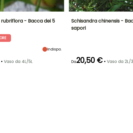
rubriflora - Bacca dei 5
Schisandra chinensis - Bac
sapori
tà
Larghezza a
Esposizione
Diametro del frutto
Periodo di raccolta
A
maturità
(cm)
Mezz'ombra
ORE
1.75 m
6 mm
Agosto a
ottobre
Indispo.
20,50 €
•
•
Vaso da 4L/5L
Vaso da 2L/3
Da
ra
Periodo di messa a
Rusticità
dimora ragionevole
Fino a -15°C
Larghezza a
Esposizione
maturità
Sole,
Marzo a
1 m
Mezz'ombra
maggio,
settembre a
Novembre