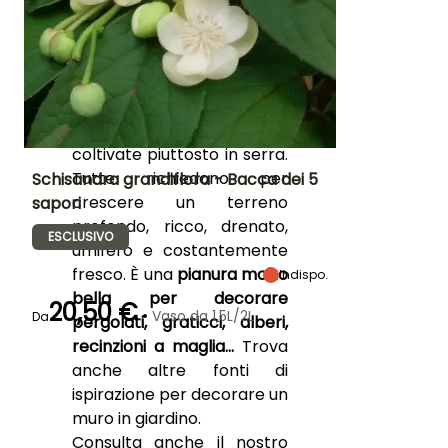
Cina,
la maggior parte
delle Schisandra sono
piante decidue e molto
rustiche,
tranne le specie
S.
coccinea
e
S.
marmorata
che sono
coltivate piuttosto in serra.
Tutte richiedono per
Schisandra grandiflora - Bacca dei 5
crescere un terreno
sapori
Altezza a maturità
Larghezza a
Esposizione
profondo, ricco, drenato,
maturità
6 m
Mezz'ombra
ESCLUSIVO
2 m
umifero e costantemente
fresco. È una
pianura molto
Indispo.
bella per decorare
20,50 €
•
Vaso da 1,5L/2L
Da
pergolati, graticci, alberi,
Periodo di fioritura
Periodo di messa a
Rusticità
recinzioni a maglia...
Trova
dimora ragionevole
Fino a -18°C
maggio a
anche altre fonti di
Marzo a
giugno
ispirazione per decorare un
maggio,
settembre a
muro in giardino.
ottobre
Consulta anche il nostro