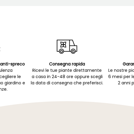
p anti-spreco
Consegna rapida
Garan
ulenza
Ricevi le tue piante direttamente
Le nostre pi
cegliere le
a casa in 24-48 ore oppure scegli
6 mesi per l
uo giardino e
la data di consegna che preferisci.
2 anni p
nze.