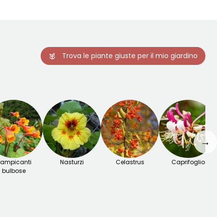
Trova le piante giuste per il mio giardino
→
ampicanti
Nasturzi
Celastrus
Caprifoglio
bulbose