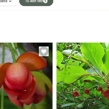
ilità
Altri filtri
6