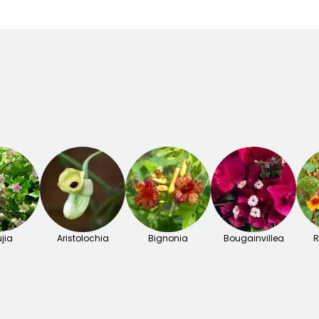
jia
Aristolochia
Bignonia
Bougainvillea
R