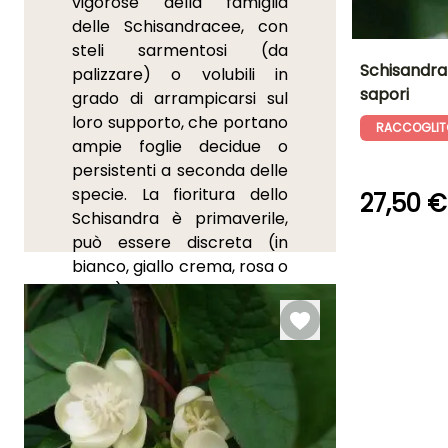
vigorose della famiglia
delle Schisandracee, con
steli sarmentosi (da
Schisandra 
palizzare) o volubili in
sapori
grado di arrampicarsi sul
Altezza a maturi
loro supporto, che portano
3 m
RACCOGLIT
ampie foglie decidue o
persistenti a seconda delle
specie. La fioritura dello
27,50 €
Schisandra è primaverile,
Periodo di fioritu
può essere discreta (in
maggio a
bianco, giallo crema, rosa o
giugno
rosso) oppure al contrario
incantevole e profumata,
in particolare
nel
Schisandra grandiflora
.
Ai fiori seguono grappoli di
bacche aromatiche, rosse
o nere. Originarie della