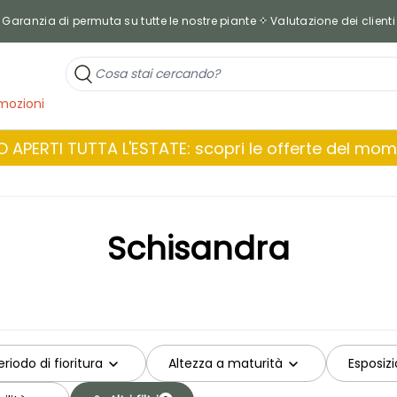
Garanzia di permuta su tutte le nostre piante
Valutazione dei clienti
mozioni
 APERTI TUTTA L'ESTATE: scopri le offerte del mo
Schisandra
eriodo di fioritura
Altezza a maturità
Esposiz