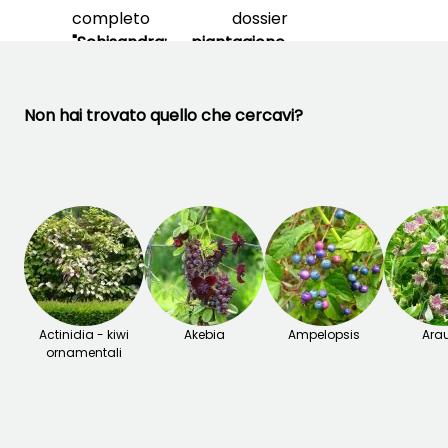
completo dossier
"Schisandra: piantagione,
raccolta delle bacche,
manutenzione"
Non hai trovato quello che cercavi?
Actinidia - kiwi
Akebia
Ampelopsis
Arau
ornamentali