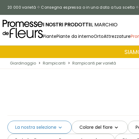
Salta al contenuto
20 000 varietà
Consegna espressa o in una data a tua scelta
I NOSTRI PRODOTTI
IL MARCHIO
Piante
Piante da interno
Orto
Attrezzature
Pro
SIAMO
Giardinaggio
>
Rampicanti
>
Rampicanti per varietà
La nostra selezione
Colore del fiore
P