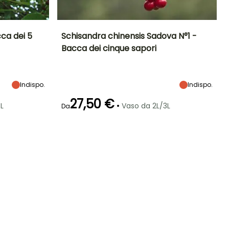
ca dei 5
Schisandra chinensis Sadova N°1 -
Bacca dei cinque sapori
ltezza a maturità
Diametro del frutto
Periodo di raccolta
Altezza a maturità
(cm)
8 m
7 m
6 mm
Agosto a
ottobre
Indispo.
Indispo.
27,50 €
•
L
Vaso da 2L/3L
Da
Larghezza a
Esposizione
Autofertile
maturità
Sole,
1 m
Mezz'ombra