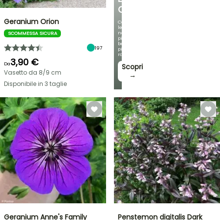
OMBREGGIATO
Geranium Orion
Con
le
nostre
SCOMMESSA SICURA
più
belle
197
piante
rampicanti
3,90 €
Da
Scopri
Vasetto da 8/9 cm
→
Disponibile in 3 taglie
Geranium Anne's Family
Penstemon digitalis Dark