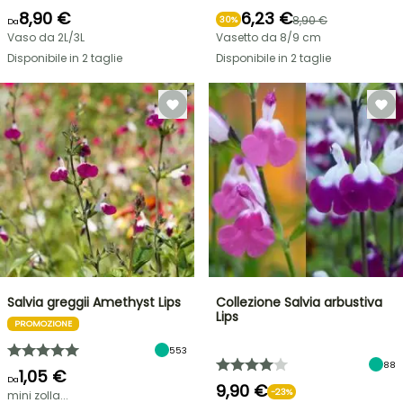
8,90 €
6,23 €
8,90 €
30%
Da
Vaso da 2L/3L
Vasetto da 8/9 cm
Disponibile in 2 taglie
Disponibile in 2 taglie
Salvia greggii Amethyst Lips
Collezione Salvia arbustiva
Lips
PROMOZIONE
553
88
1,05 €
Da
9,90 €
-23%
mini zolla...