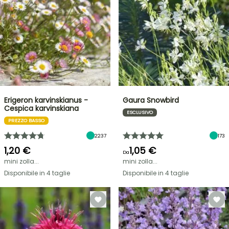
Erigeron karvinskianus -
Gaura Snowbird
Cespica karvinskiana
ESCLUSIVO
PREZZO BASSO
2237
173
1,20 €
1,05 €
Da
mini zolla...
mini zolla...
Disponibile in 4 taglie
Disponibile in 4 taglie