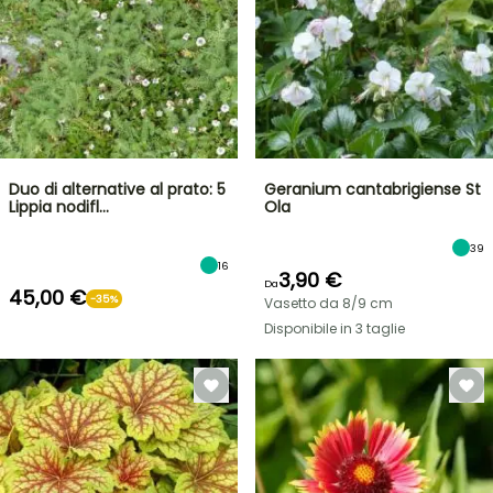
Duo di alternative al prato: 5
Geranium cantabrigiense St
Lippia nodifl…
Ola
39
16
3,90 €
Da
45,00 €
-35%
Vasetto da 8/9 cm
Disponibile in 3 taglie