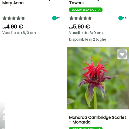
Mary Anne
Towers
SCOMMESSA SICURA
72
36
4,90 €
5,90 €
Da
Da
Vasetto da 8/9 cm
Vasetto da 8/9 cm
Disponibile in 2 taglie
NOVITÀ
AGAPANTHUS
ZAMBEZI
Monarda Cambridge Scarlet
- Monarda
Fogliami
che
SCOMMESSA SICURA