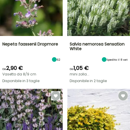
Nepeta faassenii Dropmore
Salvia nemorosa Sensation
White
62
Spedito il 8 set
2,90 €
1,05 €
Da
Da
Vasetto da 8/9 cm
mini zolla...
Disponibile in 3 taglie
Disponibile in 2 taglie