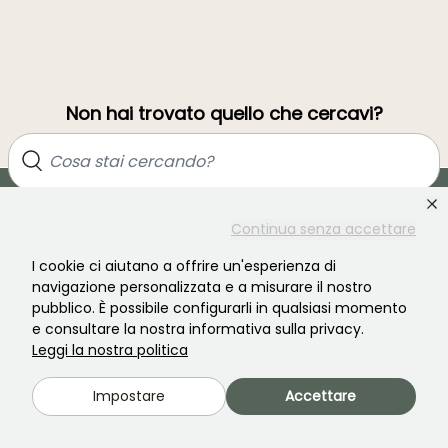
Non hai trovato quello che cercavi?
Continua senza accettare
I cookie ci aiutano a offrire un'esperienza di
navigazione personalizzata e a misurare il nostro
pubblico. È possibile configurarli in qualsiasi momento
e consultare la nostra informativa sulla privacy.
Unisciti alla comunità degli amanti delle piante!
Leggi la nostra politica
Impostare
Accettare