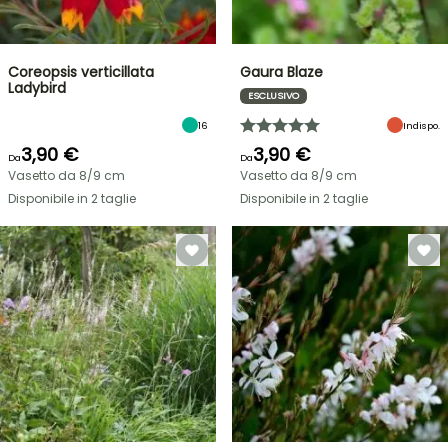
Coreopsis verticillata
Gaura Blaze
Ladybird
ESCLUSIVO
16
Indispo.
3,90 €
3,90 €
Da
Da
Vasetto da 8/9 cm
Vasetto da 8/9 cm
Disponibile in 2 taglie
Disponibile in 2 taglie