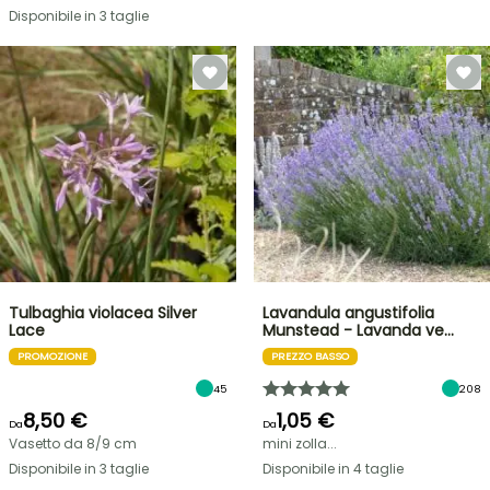
Disponibile in 3 taglie
Tulbaghia violacea Silver
Lavandula angustifolia
Lace
Munstead - Lavanda ve…
PROMOZIONE
PREZZO BASSO
45
208
8,50 €
1,05 €
Da
Da
Vasetto da 8/9 cm
mini zolla...
Disponibile in 3 taglie
Disponibile in 4 taglie