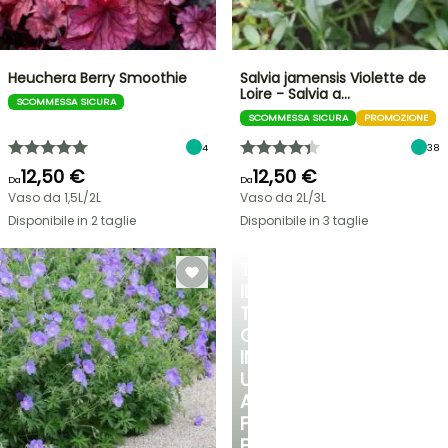
Heuchera Berry Smoothie
Salvia jamensis Violette de
Loire - Salvia a…
SCOMMESSA SICURA
SCOMMESSA SICURA
PROMOZIONE
4
38
12,50 €
12,50 €
Da
Da
Vaso da 1,5L/2L
Vaso da 2L/3L
Disponibile in 2 taglie
Disponibile in 3 taglie
TRASFORMA
IL
TUO
GIARDINO
IN
UN
ANGOLO
FRESCO
E