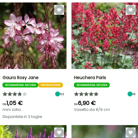
Gaura Rosy Jane
Heuchera Paris
SCOMMESSA SICURA
PROMOZIONE
SCOMMESSA SICURA
53
18
1,05 €
6,90 €
Da
Da
mini zolla...
Vasetto da 8/9 cm
Disponibile in 3 taglie