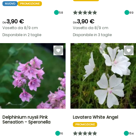
NUOVO
PROMOZIONE
58
89
3,90 €
3,90 €
Da
Da
Vasetto da 8/9 cm
Vasetto da 8/9 cm
Disponibile in 2 taglie
Disponibile in 3 taglie
Delphinium ruysii Pink
Lavatera White Angel
Sensation - Speronella
PROMOZIONE
16
154