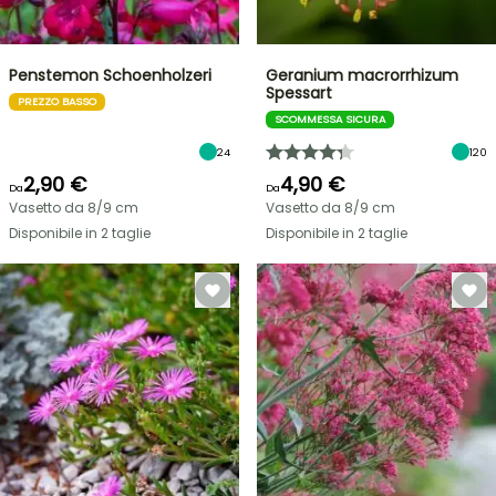
Penstemon Schoenholzeri
Geranium macrorrhizum
Spessart
PREZZO BASSO
SCOMMESSA SICURA
24
120
2,90 €
4,90 €
Da
Da
Vasetto da 8/9 cm
Vasetto da 8/9 cm
Disponibile in 2 taglie
Disponibile in 2 taglie