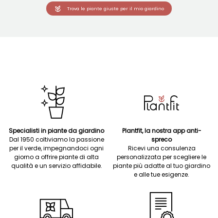
Trova le piante giuste per il mio giardino
Specialisti in piante da giardino
Plantfit, la nostra app anti-
Dal 1950 coltiviamo la passione
spreco
per il verde, impegnandoci ogni
Ricevi una consulenza
giorno a offrire piante di alta
personalizzata per scegliere le
qualità e un servizio affidabile.
piante più adatte al tuo giardino
e alle tue esigenze.