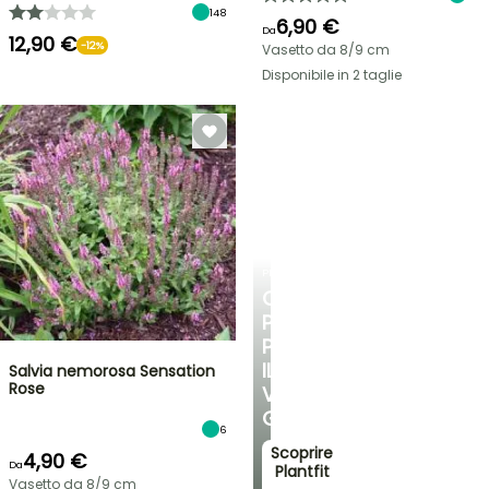
148
6,90 €
Da
12,90 €
-12%
Vasetto da 8/9 cm
Disponibile in 2 taglie
PLANTFIT
CONSIGLI
PERSONALIZZATI
PER
IL
Salvia nemorosa Sensation
Rose
VOSTRO
GIARDINO
6
Scoprire
4,90 €
Da
Plantfit
Vasetto da 8/9 cm