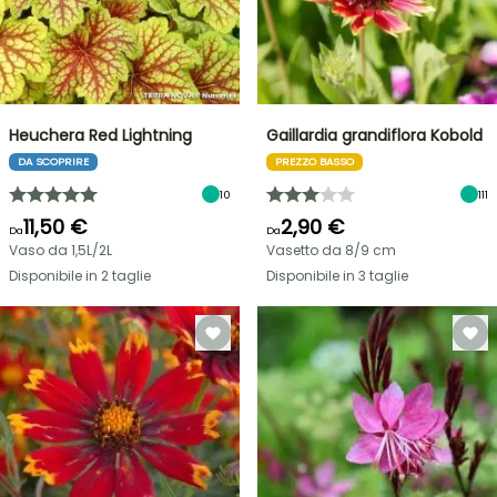
Heuchera Red Lightning
Gaillardia grandiflora Kobold
DA SCOPRIRE
PREZZO BASSO
10
111
11,50 €
2,90 €
Da
Da
Vaso da 1,5L/2L
Vasetto da 8/9 cm
Disponibile in 2 taglie
Disponibile in 3 taglie