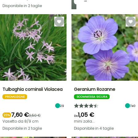
→
Disponibile in 2 taglie
Tulbaghia cominsii Violacea
Geranium Rozanne
PROMOZIONE
SCOMMESSA SICURA
29
740
7,60 €
1,05 €
9,50 €
20%
Da
Vasetto da 8/9 cm
mini zolla...
Disponibile in 2 taglie
Disponibile in 4 taglie