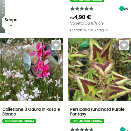
incantano,
fioriture
103
che
sorprendono!
4,90 €
Da
Scopri
Vasetto da 8/9 cm
→
Disponibile in 2 taglie
Collezione 3 Gaura in Rosa e
Persicaria runcinata Purple
Bianco
Fantasy
SCOMMESSA SICURA
SCOMMESSA SICURA
40