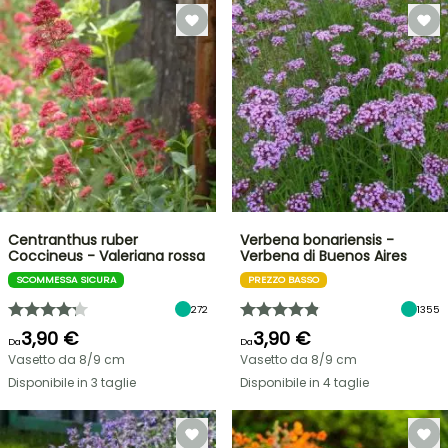
Centranthus ruber
Verbena bonariensis -
Coccineus - Valeriana rossa
Verbena di Buenos Aires
SCOMMESSA SICURA
PREZZO BASSO
272
1355
3,90 €
3,90 €
Da
Da
Vasetto da 8/9 cm
Vasetto da 8/9 cm
Disponibile in 3 taglie
Disponibile in 4 taglie