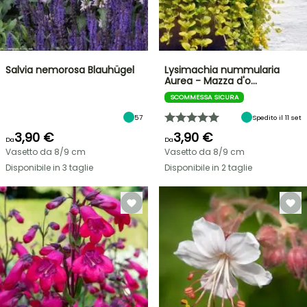
Salvia nemorosa Blauhügel
Lysimachia nummularia
Aurea - Mazza d'o…
SCOMMESSA SICURA
57
Spedito il 11 set
3,90 €
3,90 €
Da
Da
Vasetto da 8/9 cm
Vasetto da 8/9 cm
Disponibile in 3 taglie
Disponibile in 2 taglie