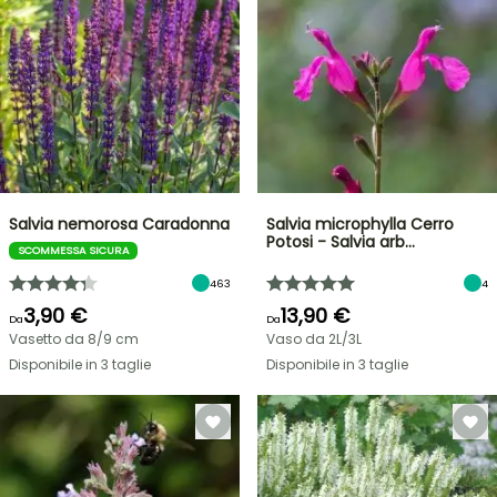
Salvia nemorosa Caradonna
Salvia microphylla Cerro
Potosi - Salvia arb…
SCOMMESSA SICURA
463
4
3,90 €
13,90 €
Da
Da
Vasetto da 8/9 cm
Vaso da 2L/3L
Disponibile in 3 taglie
Disponibile in 3 taglie