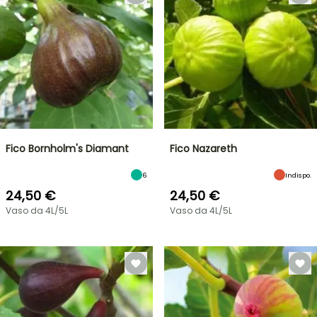
Fico Bornholm's Diamant
Fico Nazareth
6
Indispo.
24,50 €
24,50 €
Vaso da 4L/5L
Vaso da 4L/5L