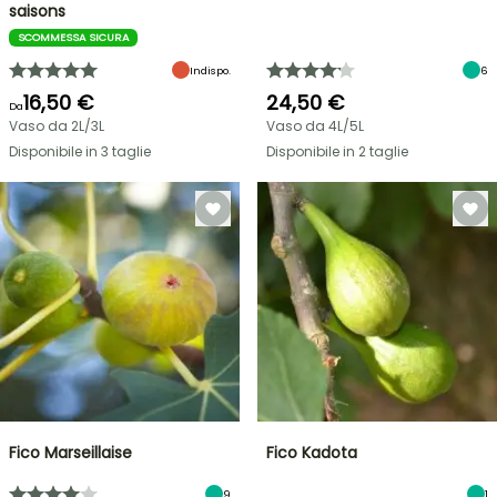
saisons
SCOMMESSA SICURA
Indispo.
6
16,50 €
24,50 €
Da
Vaso da 2L/3L
Vaso da 4L/5L
Disponibile in 3 taglie
Disponibile in 2 taglie
Fico Marseillaise
Fico Kadota
9
1