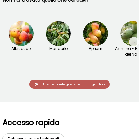
→
Albicocco
Mandorlo
Aprium
Asimina - 
del Nor
Trova le piante giuste per il mio giardino
Accesso rapido
Fichi per climi settentrionali