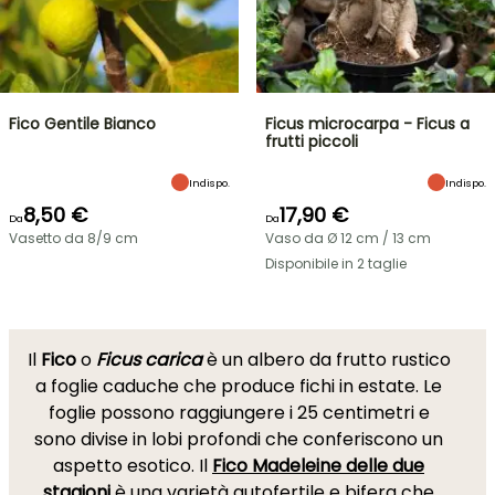
Fico Gentile Bianco
Ficus microcarpa - Ficus a
frutti piccoli
Indispo.
Indispo.
8,50 €
17,90 €
Da
Da
Vasetto da 8/9 cm
Vaso da Ø 12 cm / 13 cm
Disponibile in 2 taglie
Il
Fico
o
Ficus carica
è un albero da frutto rustico
a foglie caduche che produce fichi in estate. Le
foglie possono raggiungere i 25 centimetri e
sono divise in lobi profondi che conferiscono un
aspetto esotico. Il
Fico Madeleine delle due
stagioni
è una varietà autofertile e bifera che