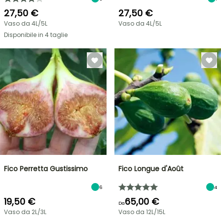
27,50 €
27,50 €
Vaso da 4L/5L
Vaso da 4L/5L
Disponibile in 4 taglie
Fico Perretta Gustissimo
Fico Longue d'Août
6
4
19,50 €
65,00 €
Da
Vaso da 2L/3L
Vaso da 12L/15L