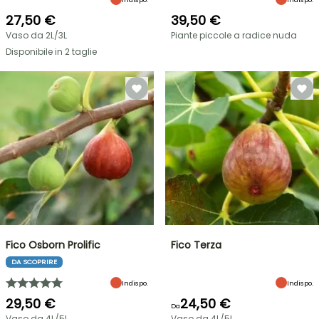
27,50 €
39,50 €
Vaso da 2L/3L
Piante piccole a radice nuda
Disponibile in 2 taglie
Fico Osborn Prolific
Fico Terza
DA SCOPRIRE
Indispo.
Indispo.
29,50 €
24,50 €
Da
Vaso da 4L/5L
Vaso da 4L/5L