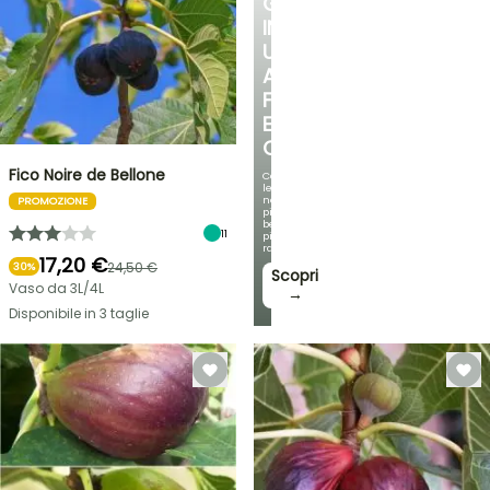
GIARDINO
IN
UN
ANGOLO
FRESCO
E
OMBREGGIATO
Fico Noire de Bellone
Con
le
nostre
PROMOZIONE
più
belle
11
piante
rampicanti
17,20 €
24,50 €
30%
Scopri
Vaso da 3L/4L
→
Disponibile in 3 taglie