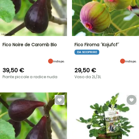
Fico Noire de Caromb Bio
Fico Firoma ´Kojufcf´
DA SCOPRIRE
Indispo.
Indispo.
39,50 €
29,50 €
Piante piccole a radice nuda
Vaso da 2L/3L