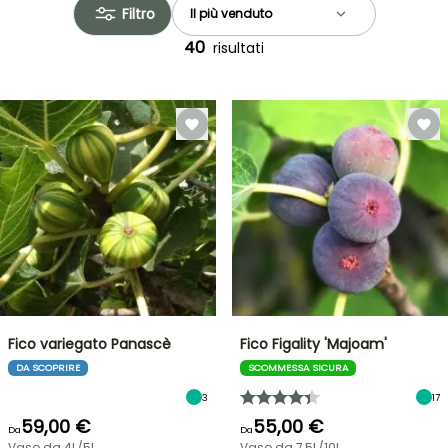
Filtro
40
risultati
Fico variegato Panascè
Fico Figality 'Majoam'
DA SCOPRIRE
SCOMMESSA SICURA
3
17
59,00 €
55,00 €
Da
Da
Vaso da 4L/5L
Vaso da 7,5L/10L