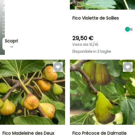
AGAPANTHUS
ZAMBEZI
Fogliami
Fico Violette de Sollies
che
incantano,
fioriture
13
che
sorprendono!
29,50 €
Scopri
Vaso da 3L/4L
→
Disponibile in 2 taglie
Fico Madeleine des Deux
Fico Précoce de Dalmatie