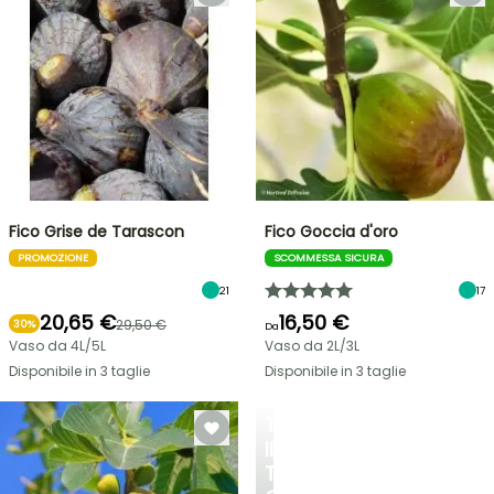
Fico Grise de Tarascon
Fico Goccia d'oro
PROMOZIONE
SCOMMESSA SICURA
21
17
20,65 €
16,50 €
29,50 €
30%
Da
Vaso da 4L/5L
Vaso da 2L/3L
Disponibile in 3 taglie
Disponibile in 3 taglie
TRASFORMA
IL
TUO