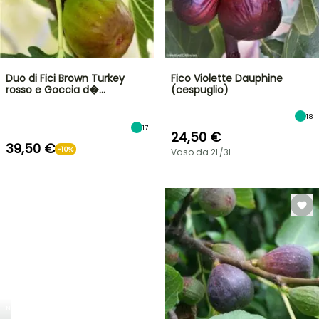
Duo di Fici Brown Turkey
Fico Violette Dauphine
rosso e Goccia d�…
(cespuglio)
18
17
24,50 €
39,50 €
-10%
Vaso da 2L/3L
NOVITÀ