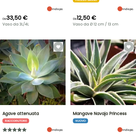
Indispo.
Indispo.
33,50 €
12,50 €
Da
Da
Vaso da 3L/4L
Vaso da Ø 12 cm / 13 cm
Agave attenuata
Mangave Navajo Princess
RACCOGLITORE
NUOVO
Indispo.
Indispo.