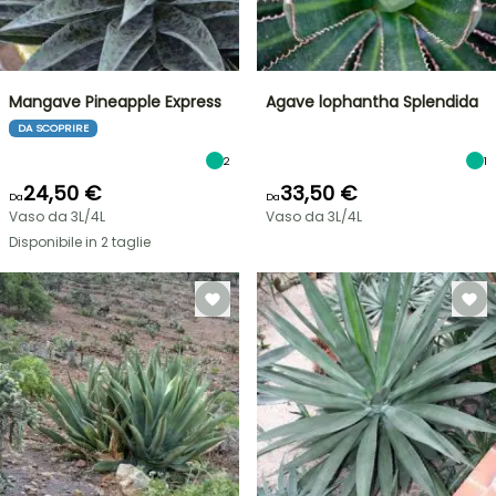
Mangave Pineapple Express
Agave lophantha Splendida
DA SCOPRIRE
2
1
24,50 €
33,50 €
Da
Da
Vaso da 3L/4L
Vaso da 3L/4L
Disponibile in 2 taglie