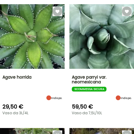
Agave horrida
Agave parryi var.
neomexicana
SCOMMESSA SICURA
Indispo.
Indispo.
29,50 €
59,50 €
Vaso da 3L/4L
Vaso da 7,5L/10L