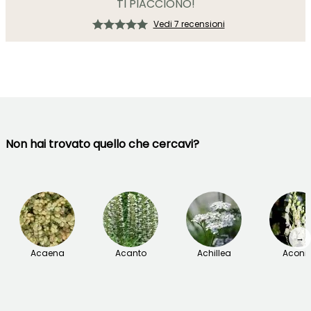
TI PIACCIONO!
Vedi 7 recensioni
Non hai trovato quello che cercavi?
→
Acaena
Acanto
Achillea
Aconit