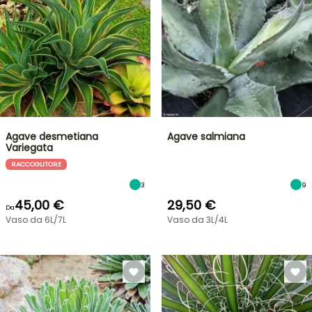
Agave desmetiana
Agave salmiana
Variegata
RACCOGLITORE
3
9
45,00 €
29,50 €
Da
Vaso da 6L/7L
Vaso da 3L/4L