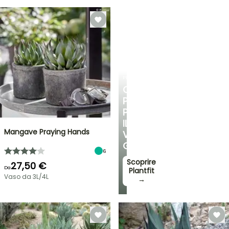
PLANTFIT
CONSIGLI
PERSONALIZZATI
PER
IL
Mangave Praying Hands
VOSTRO
GIARDINO
6
Scoprire
27,50 €
Da
Plantfit
Vaso da 3L/4L
→