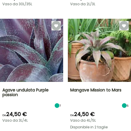
Vaso da 30L/35L
Vaso da 2L/3L
Agave undulata Purple
Mangave Mission to Mars
passion
7
5
24,50 €
24,50 €
Da
Da
Vaso da 3L/4L
Vaso da 4L/5L
Disponibile in 2 taglie