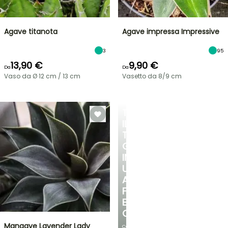
Agave titanota
Agave impressa Impressive
3
95
13,90 €
9,90 €
Da
Da
Vaso da Ø 12 cm / 13 cm
Vasetto da 8/9 cm
TRASFORMA
IL
TUO
GIARDINO
IN
UN
ANGOLO
FRESCO
E
OMBREGGIATO
Mangave Lavender Lady
Con