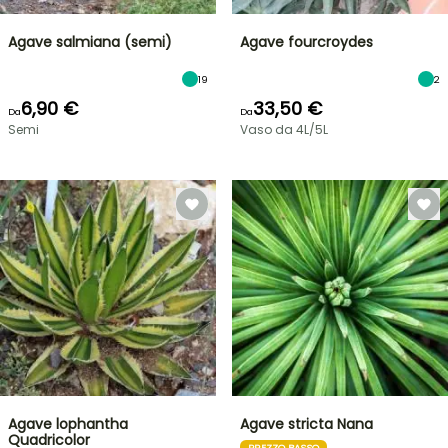
Agave salmiana (semi)
Agave fourcroydes
19
2
6,90 €
33,50 €
Da
Da
Semi
Vaso da 4L/5L
Agave lophantha
Agave stricta Nana
Quadricolor
PREZZO BASSO