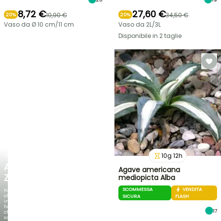
8,72 €
27,60 €
10,90 €
34,50 €
20%
20%
Vaso da Ø 10 cm/11 cm
Vaso da 2L/3L
Disponibile in 2 taglie
10
g
12
h
NOVITÀ
AGAPANTHUS
Agave americana
ZAMBEZI
mediopicta Alba
SCOMMESSA
VENDITA
Fogliami
che
SICURA
FLASH
incantano,
fioriture
17
che
sorprendono!