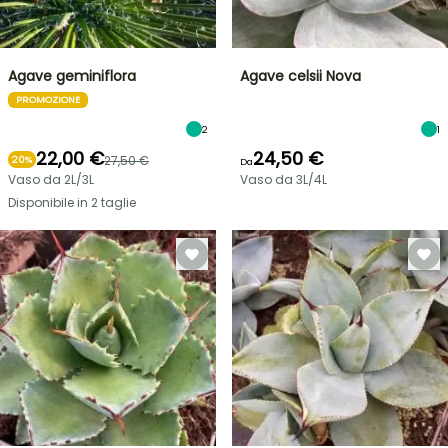
Agave geminiflora
Agave celsii Nova
PROMOZIONE
2
1
22,00 €
24,50 €
27,50 €
20%
Da
Vaso da 2L/3L
Vaso da 3L/4L
Disponibile in 2 taglie