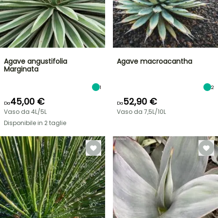
Agave angustifolia
Agave macroacantha
Marginata
1
2
45,00 €
52,90 €
Da
Da
Vaso da 4L/5L
Vaso da 7,5L/10L
Disponibile in 2 taglie