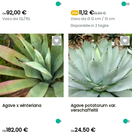
1
22
92,00 €
11,12 €
13,90 €
20%
Da
Vaso da 12L/15L
Vaso da Ø 12 cm / 13 cm
Disponibile in 2 taglie
Agave x winteriana
Agave potatorum var.
verschaffeltii
1
3
182,00 €
24,50 €
Da
Da