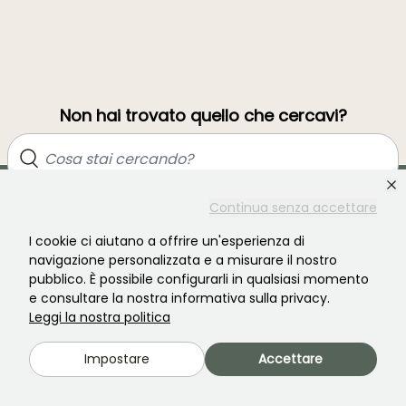
Non hai trovato quello che cercavi?
Continua senza accettare
I cookie ci aiutano a offrire un'esperienza di
navigazione personalizzata e a misurare il nostro
pubblico. È possibile configurarli in qualsiasi momento
e consultare la nostra informativa sulla privacy.
Unisciti alla comunità degli amanti delle piante!
Leggi la nostra politica
Impostare
Accettare