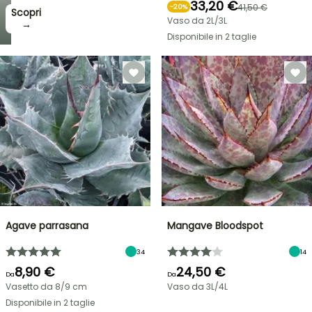
33,20 €
41,50 €
-
20
%
Scopri
Vaso da 2L/3L
→
Disponibile in 2 taglie
Agave parrasana
Mangave Bloodspot
34
14
8,90 €
24,50 €
Da
Da
Vasetto da 8/9 cm
Vaso da 3L/4L
Disponibile in 2 taglie