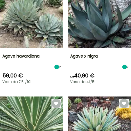
Agave havardiana
Agave x nigra
2
2
59,00 €
40,90 €
Da
Vaso da 7,5L/10L
Vaso da 4L/5L