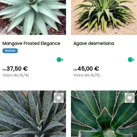
Mangave Frosted Elegance
Agave desmetiana
NUOVO
5
2
37,50 €
45,00 €
Da
Da
Vaso da 3L/4L
Vaso da 4L/5L