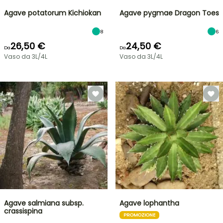
Agave potatorum Kichiokan
Agave pygmae Dragon Toes
8
6
26,50 €
24,50 €
Da
Da
Vaso da 3L/4L
Vaso da 3L/4L
Agave salmiana subsp.
Agave lophantha
crassispina
PROMOZIONE