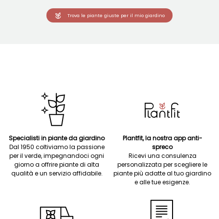
Trova le piante giuste per il mio giardino
Specialisti in piante da giardino
Plantfit, la nostra app anti-
Dal 1950 coltiviamo la passione
spreco
per il verde, impegnandoci ogni
Ricevi una consulenza
giorno a offrire piante di alta
personalizzata per scegliere le
qualità e un servizio affidabile.
piante più adatte al tuo giardino
e alle tue esigenze.