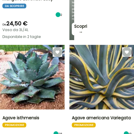
le
nostre
DA SCOPRIRE
più
belle
2
piante
rampicanti
24,50 €
Da
Scopri
Vaso da 3L/4L
→
Disponibile in 2 taglie
Agave isthmensis
Agave americana Variegata
PROMOZIONE
PROMOZIONE
28
19