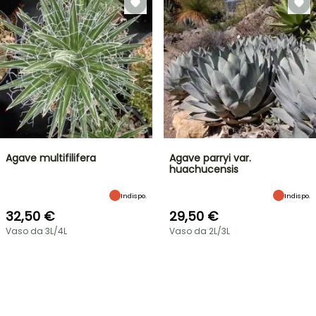
Agave multifilifera
Agave parryi var.
huachucensis
Indispo.
Indispo.
32,50 €
29,50 €
Vaso da 3L/4L
Vaso da 2L/3L