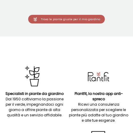
Trova le piante giuste per il mio giardino
Specialisti in piante da giardino
Plantfit, la nostra app anti-
Dal 1950 coltiviamo la passione
spreco
per il verde, impegnandoci ogni
Ricevi una consulenza
giorno a offrire piante di alta
personalizzata per scegliere le
qualità e un servizio affidabile.
piante più adatte al tuo giardino
e alle tue esigenze.