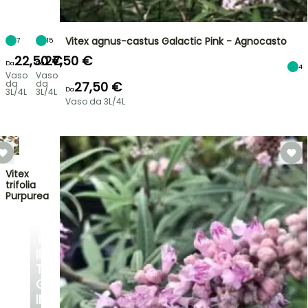
Vitex agnus-castus Galactic Pink - Agnocasto
7
15
22,50 €
27,50 €
Da
Da
4
Vaso
Vaso
da
da
27,50 €
Da
3L/4L
3L/4L
Vaso da 3L/4L
Vitex
trifolia
Purpurea
TRASFORMA
IL
TUO
GIARDINO
IN