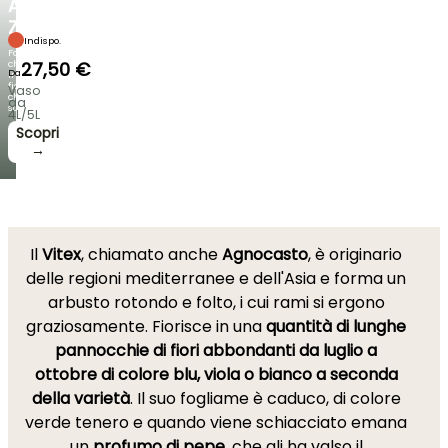
AGAPANTHUS
ZAMBEZI
Indispo.
Fogliami
che
27,50 €
Da
incantano,
fioriture
Vaso
che
da
sorprendono!
4L/5L
Scopri
→
Il
Vitex
, chiamato anche
Agnocasto
, è originario
delle regioni mediterranee e dell'Asia e forma un
arbusto rotondo e folto, i cui rami si ergono
graziosamente. Fiorisce in una
quantità di lunghe
pannocchie di fiori abbondanti da luglio a
ottobre di colore blu, viola o bianco a seconda
della varietà
. Il suo fogliame è caduco, di colore
verde tenero e quando viene schiacciato emana
un
profumo di pepe
, che gli ha valso il