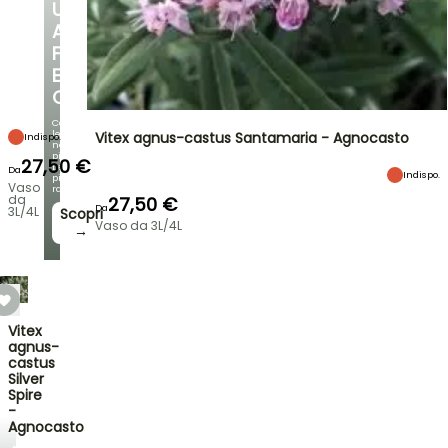
UN
ANGOLO
FRESCO
E
OMBREGGIATO
Con
le
Vitex agnus-castus Santamaria - Agnocasto
Indispo.
nostre
più
27,50 €
belle
Da
Indispo.
piante
Vaso
rampicanti
da
27,50 €
Da
3L/4L
Scopri
Vaso da 3L/4L
→
Vitex
agnus-
castus
Silver
Spire
-
Agnocasto
NOVITÀ