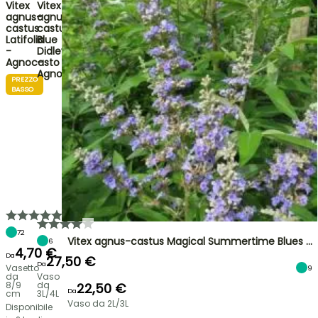
Vitex
Vitex
agnus-
agnus-
castus
castus
Latifolia
Blue
-
Didley
Agnocasto
-
Agnocasto
PREZZO
BASSO
72
Vitex agnus-castus Magical Summertime Blues …
6
4,70 €
Da
27,50 €
Da
Vasetto
9
da
Vaso
8/9
da
22,50 €
Da
cm
3L/4L
Vaso da 2L/3L
Disponibile