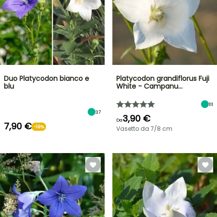
Duo Platycodon bianco e
Platycodon grandiflorus Fuji
blu
White - Campanu…
111
37
3,90 €
Da
7,90 €
-19%
Vasetto da 7/8 cm
VENDITA
FLASH
FINO
AL
30%
DI
BULBI