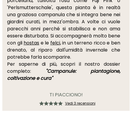
porcellana, talvolta rosa come 'Fuji Pink' o
'Perlsmutterschale', questa pianta è in realtà
una graziosa campanula che si integra bene nei
giardini curati, in mezz'ombra. A volte ci vuole
parecchi anni perché si stabilisca e non ama
essere disturbata. Si accompagnerà molto bene
con gli
hostas
e le
felci
, in un terreno ricco e ben
drenato, al riparo dall'umidità invernale che
potrebbe farla scomparire.
Per saperne di più, scopri il nostro dossier
completo:
"Campanule: piantagione,
coltivazione e cura"
TI PIACCIONO!
Vedi 3 recensioni