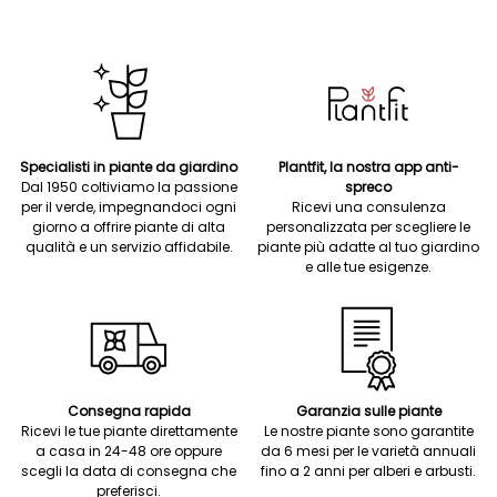
Specialisti in piante da giardino
Plantfit, la nostra app anti-
Dal 1950 coltiviamo la passione
spreco
per il verde, impegnandoci ogni
Ricevi una consulenza
giorno a offrire piante di alta
personalizzata per scegliere le
qualità e un servizio affidabile.
piante più adatte al tuo giardino
e alle tue esigenze.
Consegna rapida
Garanzia sulle piante
Ricevi le tue piante direttamente
Le nostre piante sono garantite
a casa in 24-48 ore oppure
da 6 mesi per le varietà annuali
scegli la data di consegna che
fino a 2 anni per alberi e arbusti.
preferisci.