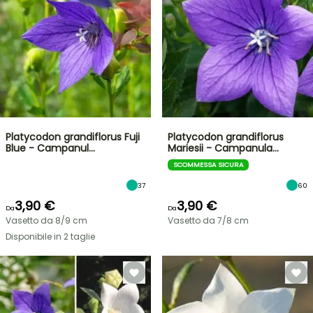
Platycodon grandiflorus Fuji
Platycodon grandiflorus
Blue - Campanul…
Mariesii - Campanula…
SCOMMESSA SICURA
37
60
3,90 €
3,90 €
Da
Da
Vasetto da 8/9 cm
Vasetto da 7/8 cm
Disponibile in 2 taglie