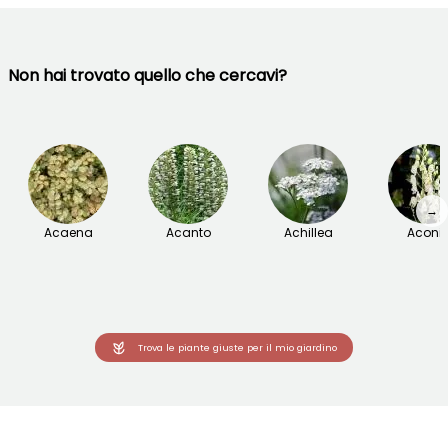
Non hai trovato quello che cercavi?
→
Acaena
Acanto
Achillea
Aconit
Trova le piante giuste per il mio giardino