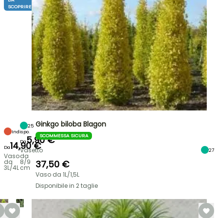
SCOPRIRE
Ginkgo biloba Blagon
25
Indispo.
SCOMMESSA SICURA
5,90 €
Da
14,90 €
Da
Vasetto
27
Vaso
da
da
8/9
37,50 €
3L/4L
cm
Vaso da 1L/1,5L
Disponibile in 2 taglie