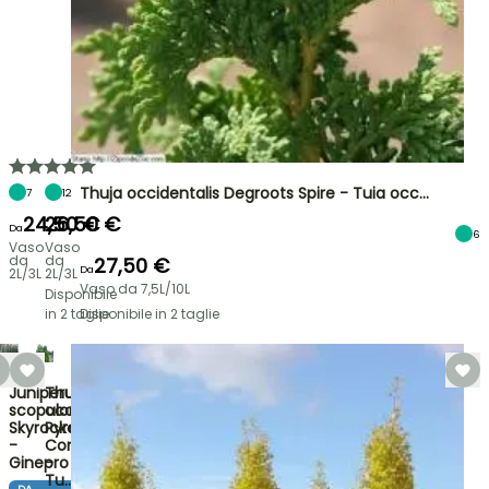
Thuja occidentalis Degroots Spire - Tuia occ…
7
12
24,50 €
26,50 €
Da
6
Vaso
Vaso
da
da
27,50 €
Da
2L/3L
2L/3L
Vaso da 7,5L/10L
Disponibile
in 2 taglie
Disponibile in 2 taglie
Juniperus
Thuja
scopulorum
occidentalis
Skyrocket
Pyramidalis
-
Compacta
Ginepro
-
Tu…
DA