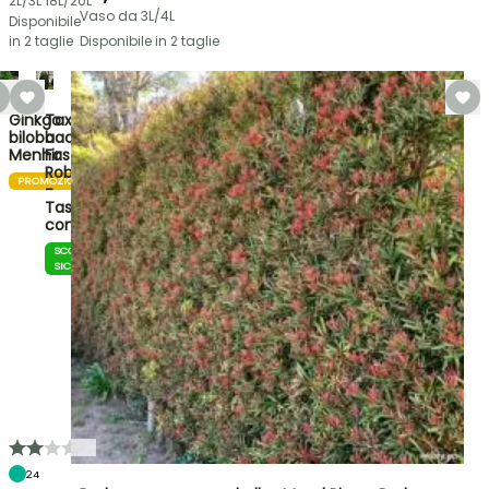
2L/3L
18L/20L
Vaso da 3L/4L
Disponibile
in 2 taglie
Disponibile in 2 taglie
Ginkgo
Taxus
biloba
baccata
Menhir
Fastigiata
Robusta
PROMOZIONE
-
Tasso
com…
SCOMMESSA
SICURA
24