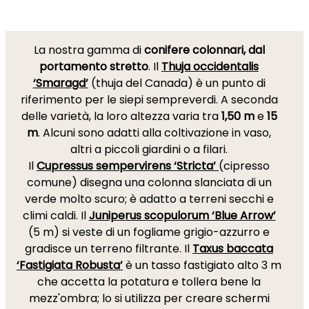
La nostra gamma di
conifere colonnari, dal
portamento stretto
. Il
Thuja occidentalis
‘Smaragd’
(thuja del Canada) è un punto di
riferimento per le siepi sempreverdi. A seconda
delle varietà, la loro altezza varia tra
1,50 m
e
15
m
. Alcuni sono adatti alla coltivazione in vaso,
altri a piccoli giardini o a filari.
Il
Cupressus sempervirens ‘Stricta’
(cipresso
comune) disegna una colonna slanciata di un
verde molto scuro; è adatto a terreni secchi e
climi caldi. Il
Juniperus scopulorum ‘Blue Arrow’
(5 m)
si veste di un fogliame grigio-azzurro e
gradisce un terreno filtrante. Il
Taxus baccata
‘Fastigiata Robusta’
è un tasso fastigiato alto 3 m
che accetta la potatura e tollera bene la
mezz'ombra; lo si utilizza per creare schermi