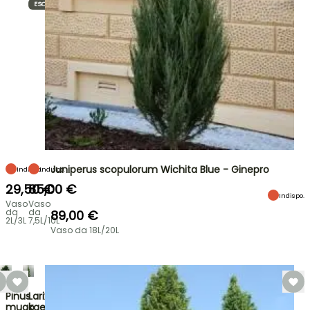
ESCLUSIVO
Juniperus scopulorum Wichita Blue - Ginepro
Indispo.
Indispo.
29,50 €
85,00 €
Indispo.
Vaso
Vaso
da
da
89,00 €
2L/3L
7,5L/10L
Vaso da 18L/20L
Pinus
Larix
mugo
kaempferi