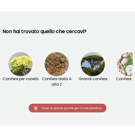
Non hai trovato quello che cercavi?
→
Conifere per varietà
Conifere dalla A
Grandi conifere
Conifere 
alla Z
Trova le piante giuste per il mio giardino