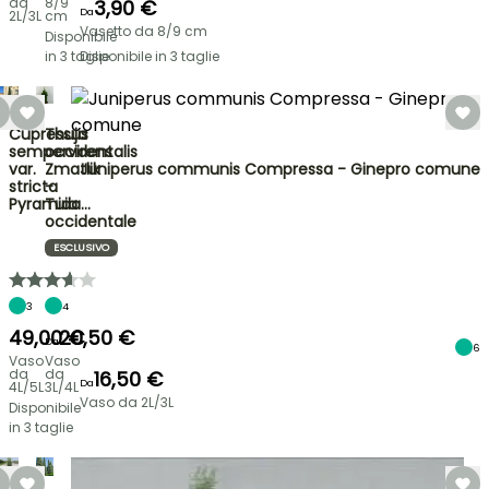
da
8/9
3,90 €
Da
2L/3L
cm
Vasetto da 8/9 cm
Disponibile
in 3 taglie
Disponibile in 3 taglie
Cupressus
Thuja
sempervirens
occidentalis
Juniperus communis Compressa - Ginepro comune
var.
Zmatlik
stricta
-
Pyramida…
Tuia
occidentale
ESCLUSIVO
3
4
49,00 €
20,50 €
Da
6
Vaso
Vaso
da
da
16,50 €
Da
4L/5L
3L/4L
Vaso da 2L/3L
Disponibile
in 3 taglie