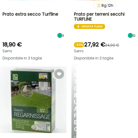
8
g
12
h
Prato extra secco Turfline
Prato per terreni secchi
TURFLINE
VENDITA FLASH
3
12
18,90 €
27,92 €
34,90 €
-
20
%
Semi
Semi
Disponibile in 3 taglie
Disponibile in 3 taglie
TRASFORMA
IL
TUO
GIARDINO
IN
UN
ANGOLO
FRESCO
E
OMBREGGIATO
Con