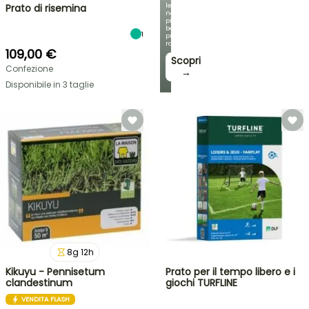
le
Prato di risemina
nostre
più
belle
1
piante
rampicanti
109,00 €
Scopri
Confezione
→
Disponibile in 3 taglie
8
g
12
h
Kikuyu - Pennisetum
Prato per il tempo libero e i
clandestinum
giochi TURFLINE
VENDITA FLASH