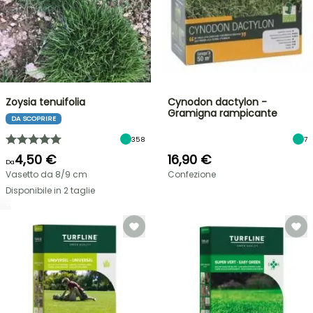
Zoysia tenuifolia
Cynodon dactylon -
Gramigna rampicante
DA SCOPRIRE
358
7
4,50 €
16,90 €
Da
Vasetto da 8/9 cm
Confezione
Disponibile in 2 taglie
VENDITA
FLASH
FINO
AL
30%
DI
BULBI
PRIMAVERILI
SCONTO
NOVITÀ:
SU