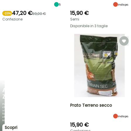
5
Indispo.
47,20 €
15,90 €
59,00 €
-
20
%
Confezione
Semi
Disponibile in 3 taglie
NOVITÀ
AGAPANTHUS
ZAMBEZI
Fogliami
Prato Terreno secco
che
incantano,
fioriture
Indispo.
che
sorprendono!
15,90 €
Scopri
Confezione