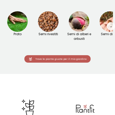
→
Prato
Semi rivestiti
Semi di alberi e
Semi di fi
arbusti
Trova le piante giuste per il mio giardino