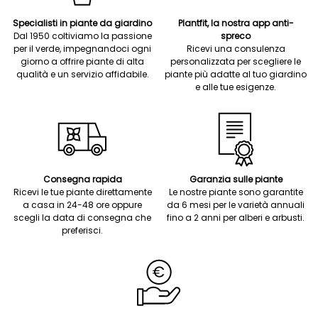
Specialisti in piante da giardino
Plantfit, la nostra app anti-
Dal 1950 coltiviamo la passione
spreco
per il verde, impegnandoci ogni
Ricevi una consulenza
giorno a offrire piante di alta
personalizzata per scegliere le
qualità e un servizio affidabile.
piante più adatte al tuo giardino
e alle tue esigenze.
Consegna rapida
Garanzia sulle piante
Ricevi le tue piante direttamente
Le nostre piante sono garantite
a casa in 24-48 ore oppure
da 6 mesi per le varietà annuali
scegli la data di consegna che
fino a 2 anni per alberi e arbusti.
preferisci.