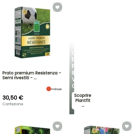
PLANTFIT
CONSIGLI
PERSONALIZZATI
PER
IL
Prato premium Resistenza -
Semi rivestiti - …
VOSTRO
GIARDINO
Indispo.
Scoprire
30,50 €
Plantfit
Confezione
→