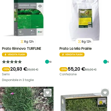
8
g
12
h
8
g
12
h
Prato Rinnovo TURFLINE
Prato La Mia Prairie
VENDITA FLASH
VENDITA FLASH
19
6
20,93 €
55,20 €
29,90 €
69,00 €
-
30
%
-
20
%
Semi
Confezione
Disponibile in 3 taglie