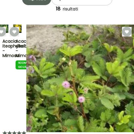
18
risultati
Acacia
Acacia
iteaphylla
dealbata
-
-
Mimosa
Mimosa
SCOMMESSA
SICURA