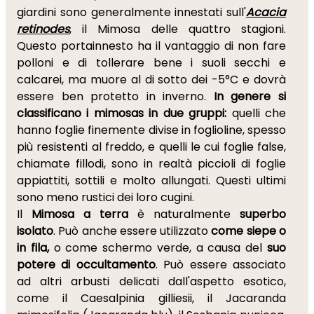
giardini sono generalmente innestati sull'
Acacia
retinodes
, il Mimosa delle quattro stagioni.
Questo portainnesto ha il vantaggio di non fare
polloni e di tollerare bene i suoli secchi e
calcarei, ma muore al di sotto dei -5°C e dovrà
essere ben protetto in inverno.
In genere si
classificano i mimosas in due gruppi:
quelli che
hanno foglie finemente divise in foglioline, spesso
più resistenti al freddo, e quelli le cui foglie false,
chiamate fillodi, sono in realtà piccioli di foglie
appiattiti, sottili e molto allungati. Questi ultimi
sono meno rustici dei loro cugini.
Il
Mimosa a terra
è naturalmente
superbo
isolato
. Può anche essere utilizzato
come siepe o
in fila,
o come schermo verde, a causa del
suo
potere di occultamento
. Può essere associato
ad altri arbusti delicati dall'aspetto esotico,
come il Caesalpinia gilliesii, il Jacaranda