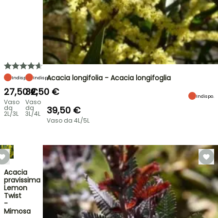
Acacia longifolia - Acacia longifoglia
Indispo.
Indispo.
27,50 €
32,50 €
Indispo.
Vaso
Vaso
da
da
39,50 €
2L/3L
3L/4L
Vaso da 4L/5L
Acacia
pravissima
Lemon
Twist
-
Mimosa