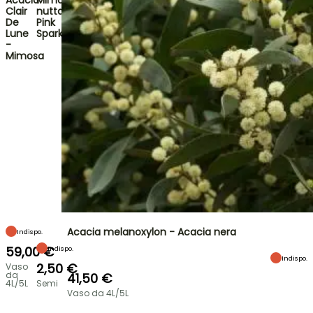
Acacia
Mimosa
Clair
nuttallii
De
Pink
Lune
Sparkles
-
Mimosa
Acacia melanoxylon - Acacia nera
Indispo.
59,00 €
Indispo.
Indispo.
2,50 €
Vaso
da
41,50 €
4L/5L
Semi
Vaso da 4L/5L