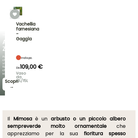
Vachellia
farnesiana
-
NOVITÀ
Gaggìa
AGAPANTHUS
ZAMBEZI
Fogliami
Indispo.
che
incantano,
109,00 €
fioriture
Da
che
Vaso
sorprendono!
da
12L/15L
Scopri
→
Il
Mimosa
è un
arbusto o un piccolo albero
sempreverde molto ornamentale
che
apprezziamo per la sua
fioritura spesso