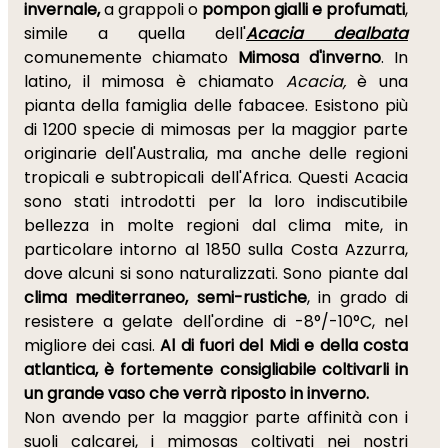
invernale,
a grappoli o
pompon gialli e profumati
,
simile a quella dell'
Acacia dealbata
comunemente chiamato
Mimosa d'inverno
. In
latino, il mimosa è chiamato
Acacia,
è una
pianta della famiglia delle fabacee. Esistono più
di 1200 specie di mimosas per la maggior parte
originarie dell'Australia, ma anche delle regioni
tropicali e subtropicali dell'Africa. Questi Acacia
sono stati introdotti per la loro indiscutibile
bellezza in molte regioni dal clima mite, in
particolare intorno al 1850 sulla Costa Azzurra,
dove alcuni si sono naturalizzati. Sono piante dal
clima mediterraneo, semi-rustiche
, in grado di
resistere a gelate dell'ordine di -8°/-10°C, nel
migliore dei casi.
Al di fuori del Midi e della costa
atlantica, è fortemente consigliabile coltivarli in
un grande vaso che verrà riposto in inverno.
Non avendo per la maggior parte affinità con i
suoli calcarei, i mimosas coltivati nei nostri