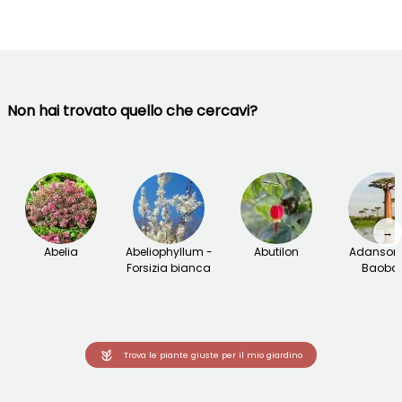
Non hai trovato quello che cercavi?
→
Abelia
Abeliophyllum -
Abutilon
Adansoni
Forsizia bianca
Baoba
Trova le piante giuste per il mio giardino