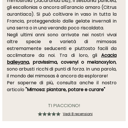
mimosifolia (Jacaranda blu), il Sesbania punicea,
gli escallonias o ancora all'arancio amaro (Citrus
aurantiaca). Si può coltivare in vaso in tutta la
Francia, proteggendolo dalle gelate invernali in
una serra o in una veranda poco riscaldata.
Negli ultimi anni sono arrivate nei nostri vivai
altre specie e varietà di mimosas
estremamente seducenti e piuttosto facili da
acclimatare da noi. Tra di loro, gli
Acacia
baileyana,
pravissima, covenyi o melanoxylon
,
sono arbusti ricchi di punti di forza. In una parola,
il mondo dei mimosas è ancora da esplorare!
Per saperne di più, consulta anche il nostro
articolo
"Mimosa: piantare, potare e curare"
TI PIACCIONO!
Vedi 8 recensioni