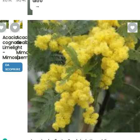
altro
→
Acacia
Acacia
cognata
dealbata
Limelight
-
-
Mimosa
Mimosa
(semi)
DA
SCOPRIRE