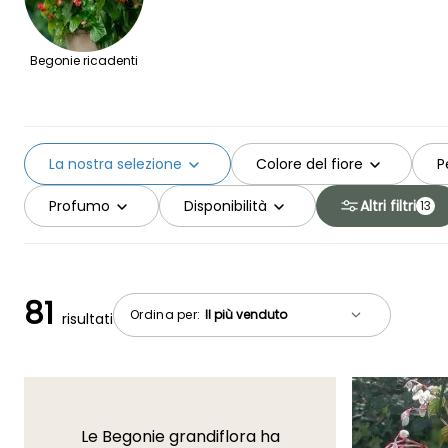
Begonie ricadenti
La nostra selezione
Colore del fiore
P
Profumo
Disponibilità
Altri filtri
13
81
Ordina per:
risultati
Le Begonie grandiflora ha