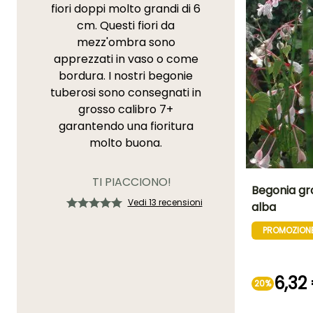
fiori doppi molto grandi di 6
cm. Questi fiori da
mezz'ombra sono
apprezzati in vaso o come
bordura. I nostri begonie
tuberosi sono consegnati in
grosso calibro 7+
garantendo una fioritura
molto buona.
TI PIACCIONO!
Begonia gra
Vedi 13 recensioni
alba
Altezza a maturi
80 cm
PROMOZION
6,32
20%
Periodo di fioritu