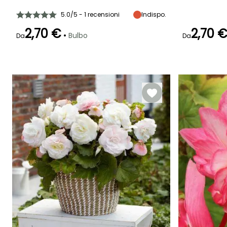
5.0/5 - 1 recensioni
Indispo.
2,70 €
2,70 
•
Bulbo
Da
Da
Periodo di fioritura
Periodo di messa a
Rusticità
Periodo di fioritu
dimora ragionevole
Fino a -4°C
giugno a
giugno a
aprile a giugno
ottobre
ottobre