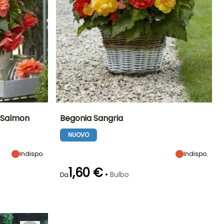
 Salmon
Begonia Sangria
NUOVO
Esposizione
Altezza a maturità
Larghezza a
Esposizione
maturità
Mezz'ombra
30 cm
Mezz'ombra
35 cm
Indispo.
Indispo.
1,60 €
•
Bulbo
Da
Rusticità
Periodo di fioritura
Periodo di messa a
Rusticità
dimora ragionevole
Fino a -1°C
Fino a -1°C
giugno a
Marzo a
ottobre