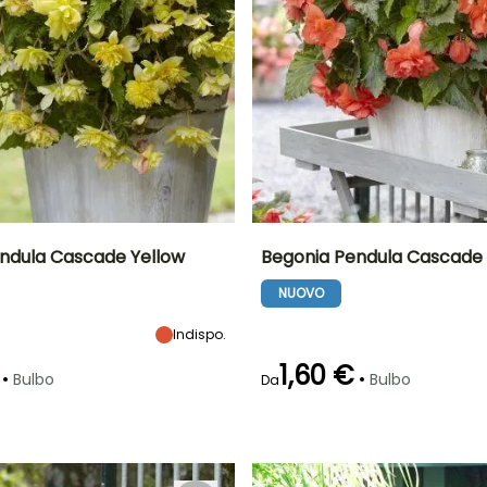
ndula Cascade Yellow
Begonia Pendula Cascade
NUOVO
tà
Larghezza a
Esposizione
Altezza a maturità
Larghezza a
maturità
maturità
Mezz'ombra
20 cm
30 cm
30 cm
Indispo.
1,60 €
•
•
Bulbo
Bulbo
Da
ra
Periodo di messa a
Rusticità
Periodo di fioritura
Periodo di messa a
dimora ragionevole
dimora ragionevole
Fino a -1°C
giugno a
aprile a giugno
aprile a giugno
ottobre