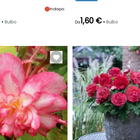
Indispo.
€
1,60 €
•
•
Bulbo
Bulbo
Da
ra
Periodo di messa a
Rusticità
Periodo di fioritura
Periodo di messa a
dimora ragionevole
dimora ragionevole
Fino a -1°C
giugno a
aprile a giugno
Marzo a
ottobre
giugno