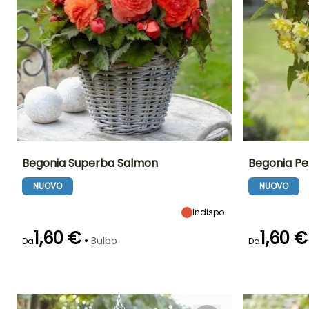
Begonia Superba Salmon
Begonia Pe
NUOVO
NUOVO
Altezza a maturità
Larghezza a
Esposizione
Altezza a maturi
maturità
35 cm
Mezz'ombra
20 cm
25 cm
Indispo.
1,60 €
1,60 €
•
Bulbo
Da
Da
Periodo di fioritura
Periodo di messa a
Rusticità
Periodo di fioritu
dimora ragionevole
Fino a -1°C
giugno a
giugno a
Marzo a
ottobre
ottobre