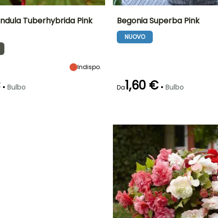
ndula Tuberhybrida Pink
Begonia Superba Pink
NUOVO
tà
Larghezza a
Esposizione
Altezza a maturità
Larghezza a
maturità
maturità
Mezz'ombra
35 cm
25 cm
35 cm
Indispo.
€
1,60 €
•
•
Bulbo
Bulbo
Da
ra
Periodo di messa a
Rusticità
Periodo di fioritura
Periodo di messa a
dimora ragionevole
dimora ragionevole
Fino a -1°C
giugno a
aprile a giugno
Marzo a
ottobre
giugno
O