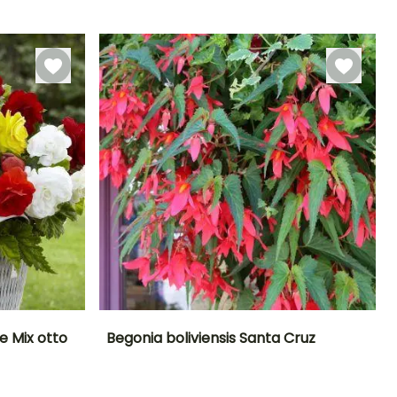
giugno a
Marzo a
ottobre
giugno
e Mix otto
Begonia boliviensis Santa Cruz
Esposizione
Altezza a maturità
Larghezza a
Esposizione
maturità
Mezz'ombra
40 cm
Sole,
40 cm