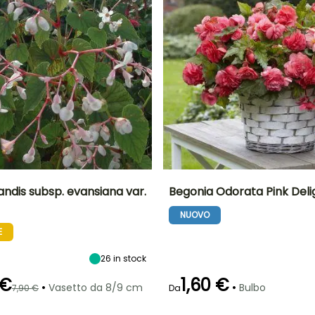
ndis subsp. evansiana var.
Begonia Odorata Pink Deli
NUOVO
tà
Larghezza a
Esposizione
Altezza a maturità
Larghezza a
maturità
maturità
Mezz'ombra,
35 cm
E
50 cm
30 cm
Ombra
26
in stock
 €
1,60 €
•
•
Vasetto da 8/9 cm
Bulbo
7,90 €
Da
Periodo di fioritura
Periodo di messa a
ra
Periodo di messa a
Rusticità
dimora ragionevole
dimora ragionevole