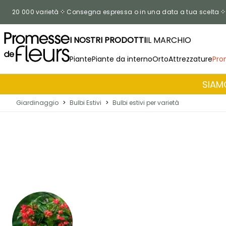
Salta al contenuto
20 000 varietà
Consegna espressa o in una data a tua scelta
I NOSTRI PRODOTTI
IL MARCHIO
Piante
Piante da interno
Orto
Attrezzature
Pro
SIAMO
Giardinaggio
>
Bulbi Estivi
>
Bulbi estivi per varietà