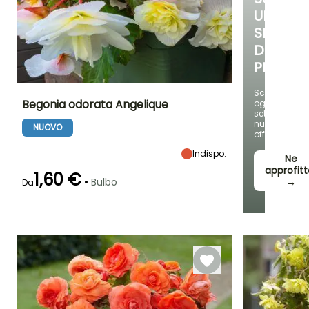
UNA
SELEZIO
DI
PIANTE!
Scopri
Begonia odorata Angelique
ogni
settimana
nuove
NUOVO
Altezza a maturità
Larghezza a
Esposizione
offerte
maturità
35 cm
Mezz'ombra
30 cm
Indispo.
Ne
approfitt
1,60 €
•
Bulbo
→
Da
Periodo di fioritura
Periodo di messa a
Rusticità
dimora ragionevole
Fino a -1°C
giugno a
aprile a giugno
ottobre