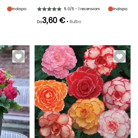
Mezz'ombra,
Ombra
Indispo.
5.0/5 - 1 recensioni
Indispo.
3,60 €
•
Bulbo
Da
Rusticità
Fino a -1°C
Periodo di fioritura
Periodo di messa a
Rusticità
dimora ragionevole
Fino a -1°C
luglio a ottobre
aprile a giugno