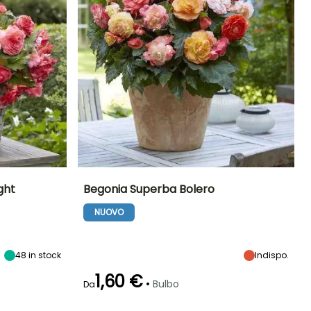
ght
Begonia Superba Bolero
NUOVO
Esposizione
Altezza a maturità
Larghezza a
Esposizione
maturità
Mezz'ombra
35 cm
Mezz'ombra
25 cm
48
in stock
Indispo.
1,60 €
•
Bulbo
Da
Rusticità
Periodo di fioritura
Periodo di messa a
Rusticità
dimora ragionevole
Fino a -1°C
Fino a -1°C