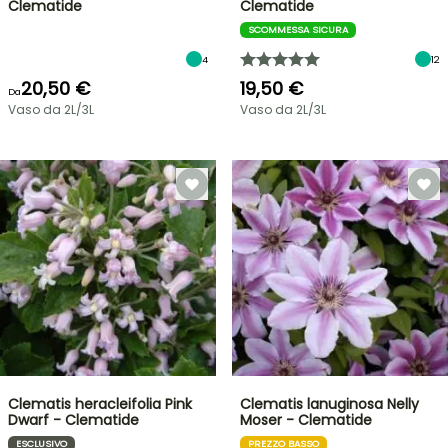
Clematide
Clematide
SCOMMESSA SICURA
4
12
20,50 €
19,50 €
Da
Vaso da 2L/3L
Vaso da 2L/3L
Clematis heracleifolia Pink
Clematis lanuginosa Nelly
Dwarf - Clematide
Moser - Clematide
ESCLUSIVO
PREZZO BASSO