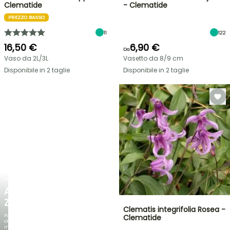
Clematide
- Clematide
PREZZO BASSO
11
122
16,50 €
6,90 €
Da
Vaso da 2L/3L
Vasetto da 8/9 cm
Disponibile in 2 taglie
Disponibile in 2 taglie
NOVITÀ
AGAPANTHUS
ZAMBEZI
Clematis integrifolia Rosea -
Fogliami
Clematide
che
incantano,