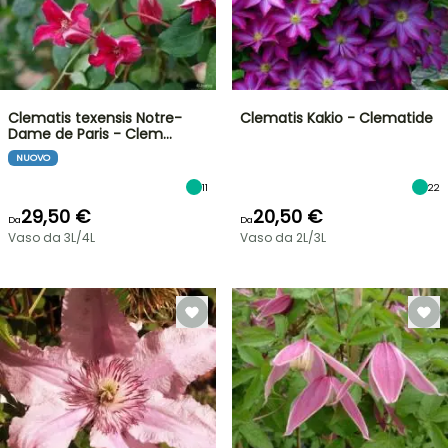
Clematis texensis Notre-
Clematis Kakio - Clematide
Dame de Paris - Clem…
NUOVO
11
22
29,50 €
20,50 €
Da
Da
Vaso da 3L/4L
Vaso da 2L/3L