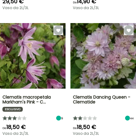
29,50 €
14,90 €
Da
Vaso da 2L/3L
Vaso da 2L/3L
Clematis macropetala
Clematis Dancing Queen -
Markham's Pink - C…
Clematide
ESCLUSIVO
9
44
18,50 €
18,50 €
Da
Da
Vaso da 2L/3L
Vaso da 2L/3L