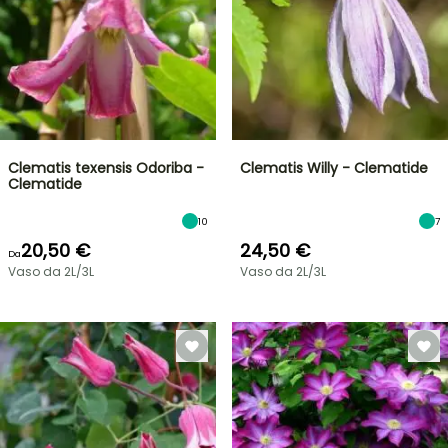
Clematis texensis Odoriba -
Clematis Willy - Clematide
Clematide
10
7
20,50 €
24,50 €
Da
Vaso da 2L/3L
Vaso da 2L/3L