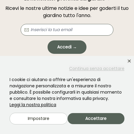
Ricevi le nostre ultime notizie e idee per goderti il tuo
giardino tutto l'anno.
Accedi →
Questo modulo è protetto da reCAPTCHA - si applicano l'
informativa sulla
Continua senza accettare
privacy
e i
termini di servizio
.
I cookie ci aiutano a offrire un'esperienza di
navigazione personalizzata e a misurare il nostro
pubblico. È possibile configurarli in qualsiasi momento
e consultare la nostra informativa sulla privacy.
Leggi la nostra politica
Non hai trovato quello che cercavi?
Impostare
Accettare