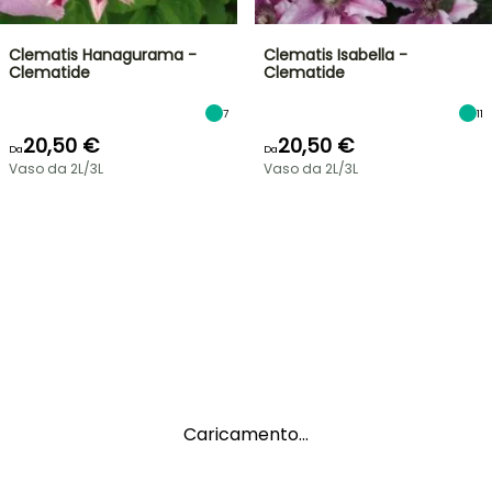
Clematis Hanagurama -
Clematis Isabella -
Clematide
Clematide
7
11
20,50 €
20,50 €
Da
Da
Vaso da 2L/3L
Vaso da 2L/3L
Caricamento...