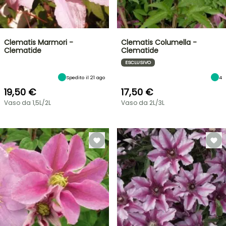
Clematis Marmori -
Clematis Columella -
Clematide
Clematide
ESCLUSIVO
Spedito il 21 ago
4
19,50 €
17,50 €
Vaso da 1,5L/2L
Vaso da 2L/3L