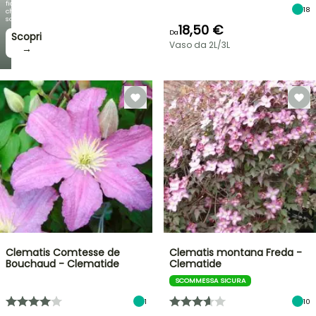
fioriture
18
che
sorprendono!
18,50 €
Da
Scopri
Vaso da 2L/3L
→
Clematis Comtesse de
Clematis montana Freda -
Bouchaud - Clematide
Clematide
SCOMMESSA SICURA
1
10