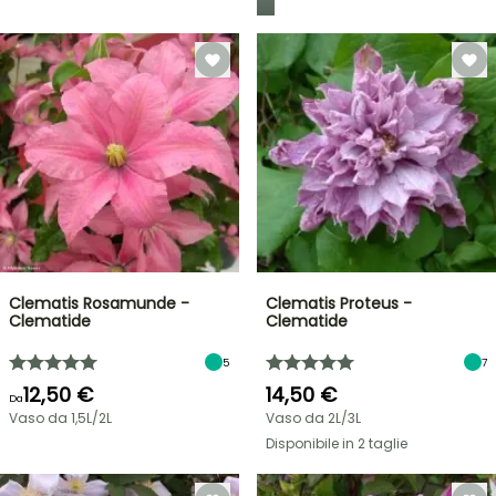
Clematis Rosamunde -
Clematis Proteus -
Clematide
Clematide
5
7
12,50 €
14,50 €
Da
Vaso da 1,5L/2L
Vaso da 2L/3L
Disponibile in 2 taglie