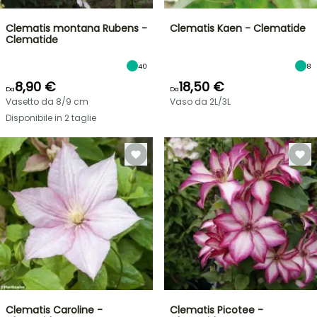
Clematis montana Rubens -
Clematis Kaen - Clematide
Clematide
40
8
8,90 €
18,50 €
Da
Da
Vasetto da 8/9 cm
Vaso da 2L/3L
Disponibile in 2 taglie
Clematis Caroline -
Clematis Picotee -