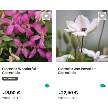
Clematis Wonderful -
Clematis Jan Pawel II -
Clematide
Clematide
ESCLUSIVO
7
17
18,50 €
22,50 €
Da
Da
Vaso da 2L/3L
Vaso da 2L/3L