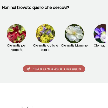
Non hai trovato quello che cercavi?
→
Clematis per
Clematis dalla A
Clematis bianche
Clematis 
varietà
alla Z
Trova le piante giuste per il mio giardino