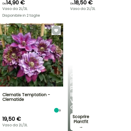
14,90 €
18,50 €
Da
Da
Vaso da 2L/3L
Vaso da 2L/3L
Disponibile in 2 taglie
PLANTFIT
CONSIGLI
PERSONALIZZATI
PER
IL
Clematis Temptation -
Clematide
VOSTRO
GIARDINO
9
Scoprire
19,50 €
Plantfit
Vaso da 2L/3L
→