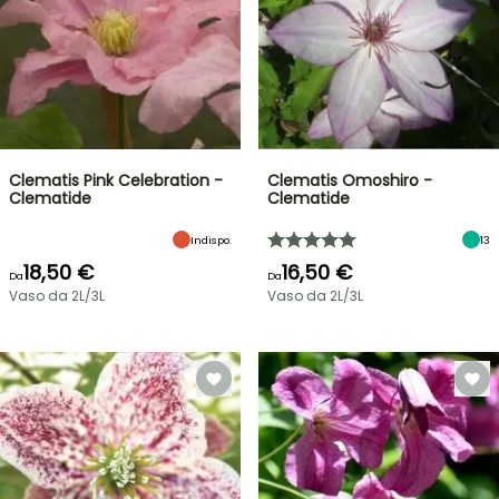
Clematis Pink Celebration -
Clematis Omoshiro -
Clematide
Clematide
Indispo.
13
18,50 €
16,50 €
Da
Da
Vaso da 2L/3L
Vaso da 2L/3L
VENDITA
FLASH
FINO
AL
30%
DI
BULBI
PRIMAVERILI
SCONTO