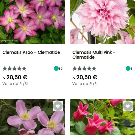
Clematis Asao - Clematide
Clematis Multi Pink -
Clematide
39
8
20,50 €
20,50 €
Da
Da
Vaso da 2L/3L
Vaso da 2L/3L