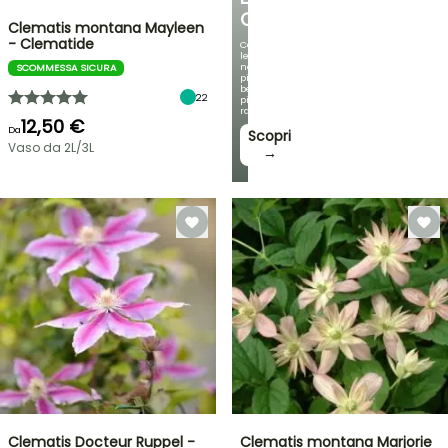
OMBREGGIATO
Clematis montana Mayleen
- Clematide
Con
le
nostre
SCOMMESSA SICURA
più
belle
22
piante
rampicanti
12,50 €
Da
Scopri
Vaso da 2L/3L
→
Clematis Docteur Ruppel -
Clematis montana Marjorie