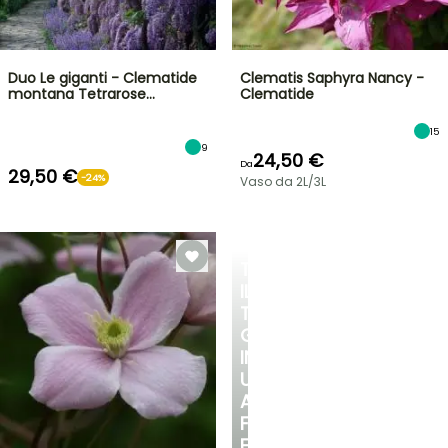
Duo Le giganti - Clematide
Clematis Saphyra Nancy -
montana Tetrarose…
Clematide
15
9
24,50 €
Da
29,50 €
-24%
Vaso da 2L/3L
TRASFORMA
IL
TUO
GIARDINO
IN
UN
ANGOLO
FRESCO
E