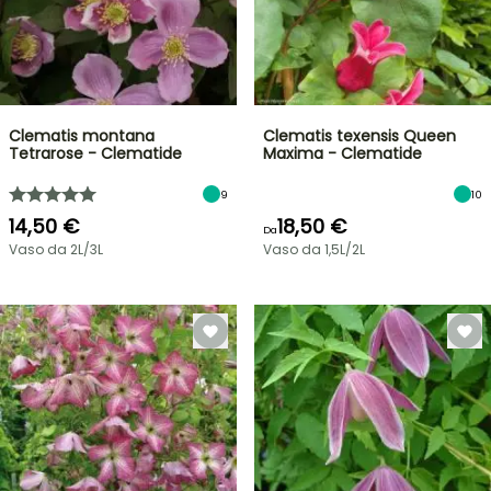
Clematis montana
Clematis texensis Queen
Tetrarose - Clematide
Maxima - Clematide
9
10
14,50 €
18,50 €
Da
Vaso da 2L/3L
Vaso da 1,5L/2L