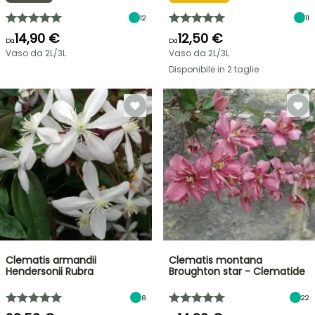
12
11
14,90 €
12,50 €
Da
Da
Vaso da 2L/3L
Vaso da 2L/3L
Disponibile in 2 taglie
Clematis armandii
Clematis montana
Hendersonii Rubra
Broughton star - Clematide
8
22