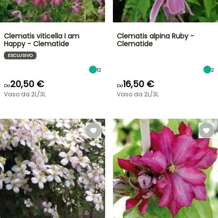
Clematis viticella I am
Clematis alpina Ruby -
Happy - Clematide
Clematide
ESCLUSIVO
12
2
20,50 €
16,50 €
Da
Da
Vaso da 2L/3L
Vaso da 2L/3L