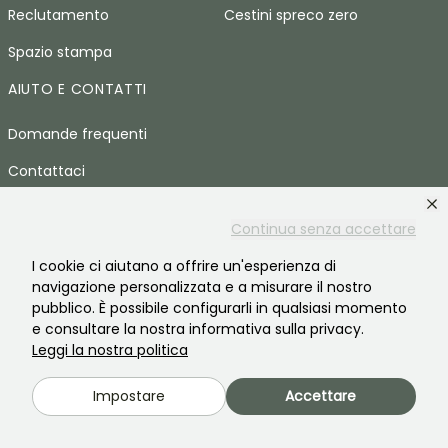
Reclutamento
Cestini spreco zero
Spazio stampa
AIUTO E CONTATTI
Domande frequenti
Contattaci
LINGUA
Continua senza accettare
Promessedefleurs.com
I cookie ci aiutano a offrire un'esperienza di
navigazione personalizzata e a misurare il nostro
Promessedefleurs.ie
pubblico. È possibile configurarli in qualsiasi momento
e consultare la nostra informativa sulla privacy.
Promessedefleurs.de
Leggi la nostra politica
Promessedefleurs.es
Impostare
Accettare
Promessedefleurs.at
Promessedefleurs.pt