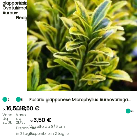
giapponese
ebbingei
Ovatus
Limelight
Aureus
-
Eleagno
Fusaria giapponese Microphyllus Aureovariega…
5
8
16,50 €
18,50 €
Da
Da
94
Vaso
Vaso
da
da
3,50 €
Da
2L/3L
2L/3L
Vasetto da 8/9 cm
Disponibile
in 2 taglie
Disponibile in 2 taglie