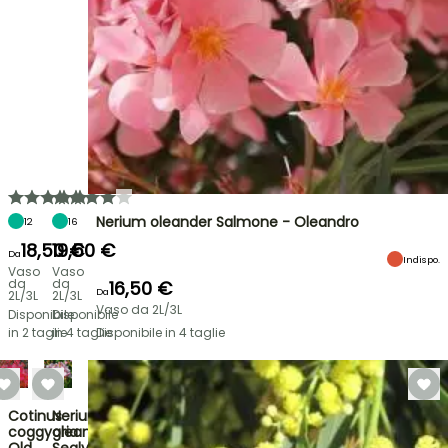
Nerium oleander Salmone - Oleandro
12
16
18,50 €
19,50 €
Da
Indispo.
Vaso
Vaso
da
da
16,50 €
Da
2L/3L
2L/3L
Vaso da 2L/3L
Disponibile
Disponibile
in 2 taglie
in 4 taglie
Disponibile in 4 taglie
Cotinus
Nerium
coggygria
oleander