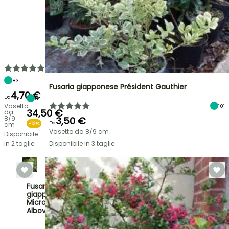
83
Fusaria giapponese Président Gauthier
4,70 €
Da
6
Vasetto
101
34,50 €
da
8/9
3,50 €
Da
cm
-12%
Vasetto da 8/9 cm
Disponibile
in 2 taglie
Disponibile in 3 taglie
Fusaria
giapponese
Microphyllus
Albovariegat…