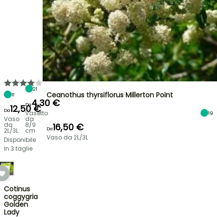
21
Ceanothus thyrsiflorus Millerton Point
11
4,30 €
Da
12,50 €
Da
Vasetto
19
Vaso
da
da
8/9
16,50 €
Da
2L/3L
cm
Vaso da 2L/3L
Disponibile
in 3 taglie
Cotinus
coggygria
Golden
Lady