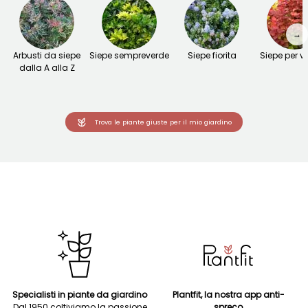
→
Arbusti da siepe
Siepe sempreverde
Siepe fiorita
Siepe per v
dalla A alla Z
Trova le piante giuste per il mio giardino
Specialisti in piante da giardino
Plantfit, la nostra app anti-
Dal 1950 coltiviamo la passione
spreco