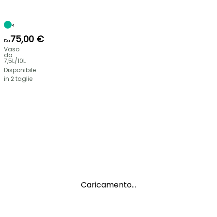
4
75,00 €
Da
Vaso
da
7,5L/10L
Disponibile
in 2 taglie
Caricamento...