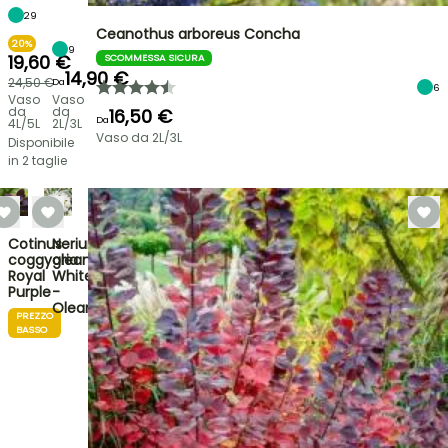
29
Ceanothus arboreus Concha
20%
9
19,60 €
SCOMMESSA SICURA
14,90 €
24,50 €
Da
6
Vaso
Vaso
da
da
16,50 €
Da
4L/5L
2L/3L
Vaso da 2L/3L
Disponibile
in 2 taglie
Cotinus
Nerium
coggygria
oleander
Royal
White
Purple
-
Oleandro
PREZZO
BASSO