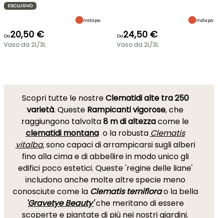
ESCLUSIVO
Indispo.
Indispo.
20,50 €
24,50 €
Da
Da
Vaso da 2L/3L
Vaso da 2L/3L
Scopri tutte le nostre
Clematidi alte tra 250
varietà
. Queste
Rampicanti vigorose
, che
raggiungono talvolta
8 m di altezza
come le
clematidi montana
o la robusta
Clematis
vitalba
,
sono capaci di arrampicarsi sugli alberi
fino alla cima e di abbellire in modo unico gli
edifici poco estetici. Queste 'regine delle liane'
includono anche molte altre specie meno
conosciute come la
Clematis terniflora
o la bella
'
Gravetye Beauty'
che meritano di essere
scoperte e piantate di più nei nostri giardini.