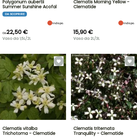
Polygonum aubertii
Clematis Morning Yellow -
Summer Sunshine Acofal
Clematide
DA SCOPRIRE
Indispo.
Indispo.
22,50 €
15,90 €
Da
Vaso da 1,5L/2L
Vaso da 2L/3L
Clematis vitalba
Clematis triternata
Trichotoma - Clematide
Tranquility - Clematide