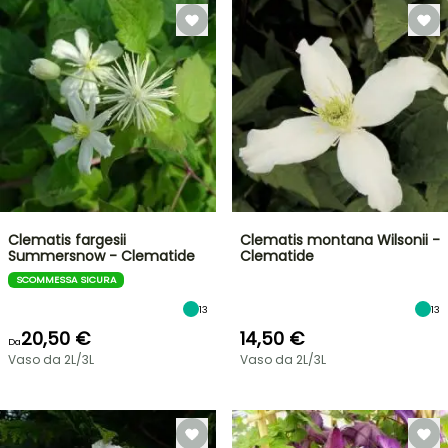
Clematis fargesii
Clematis montana Wilsonii -
Summersnow - Clematide
Clematide
SCOMMESSA SICURA
13
13
20,50 €
14,50 €
Da
Vaso da 2L/3L
Vaso da 2L/3L