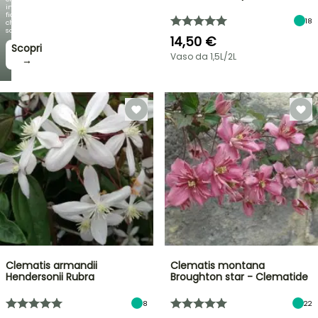
incantano,
fioriture
18
che
sorprendono!
14,50 €
Scopri
Vaso da 1,5L/2L
→
Clematis armandii
Clematis montana
Hendersonii Rubra
Broughton star - Clematide
8
22