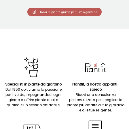
Trova le piante giuste per il mio giardino
Specialisti in piante da giardino
Plantfit, la nostra app anti-
Dal 1950 coltiviamo la passione
spreco
per il verde, impegnandoci ogni
Ricevi una consulenza
giorno a offrire piante di alta
personalizzata per scegliere le
qualità e un servizio affidabile.
piante più adatte al tuo giardino
e alle tue esigenze.