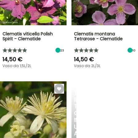
Clematis viticella Polish
Clematis montana
Spirit - Clematide
Tetrarose - Clematide
23
10
14,50 €
14,50 €
Vaso da 1,5L/2L
Vaso da 2L/3L
TRASFORMA
IL
TUO
GIARDINO
IN
UN
ANGOLO