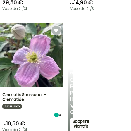
29,50 €
14,90 €
Da
Vaso da 2L/3L
Vaso da 2L/3L
PLANTFIT
CONSIGLI
PERSONALIZZATI
PER
Clematis Sanssouci -
IL
Clematide
VOSTRO
ESCLUSIVO
GIARDINO
9
Scoprire
16,50 €
Da
Plantfit
Vaso da 2L/3L