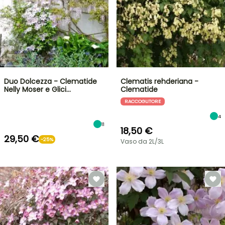
Duo Dolcezza - Clematide
Clematis rehderiana -
Nelly Moser e Glici…
Clematide
RACCOGLITORE
4
11
18,50 €
29,50 €
-25%
Vaso da 2L/3L
VENDITA
FLASH
FINO
AL
30%