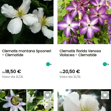
Clematis montana Spooneri
Clematis florida Venosa
- Clematide
Violacea - Clematide
4
14
18,50 €
20,50 €
Da
Da
Vaso da 2L/3L
Vaso da 2L/3L