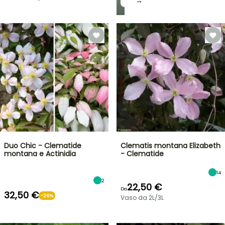
→
Duo Chic - Clematide
Clematis montana Elizabeth
montana e Actinidia
- Clematide
14
2
22,50 €
Da
32,50 €
-26%
Vaso da 2L/3L