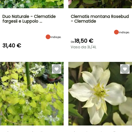
Duo Naturale - Clematide
Clematis montana Rosebud
fargesii e Luppolo …
- Clematide
Indispo.
Indispo.
18,50 €
Da
31,40 €
Vaso da 3L/4L