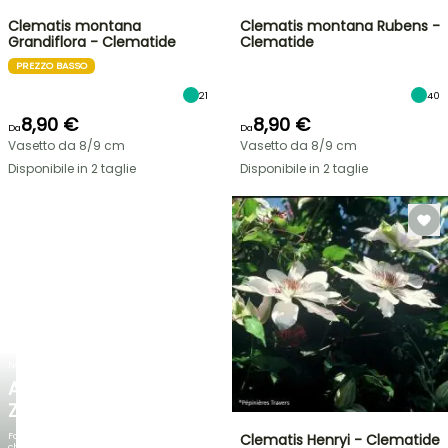
Clematis montana
Clematis montana Rubens -
Grandiflora - Clematide
Clematide
PREZZO BASSO
21
40
8,90 €
8,90 €
Da
Da
Vasetto da 8/9 cm
Vasetto da 8/9 cm
Disponibile in 2 taglie
Disponibile in 2 taglie
NOVITÀ
AGAPANTHUS
ZAMBEZI
Fogliami
Clematis Henryi - Clematide
che