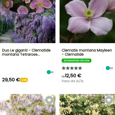
Duo Le giganti - Clematide
Clematis montana Mayleen
montana Tetrarose…
- Clematide
SCOMMESSA SICURA
22
10
12,50 €
Da
29,50 €
-24%
Vaso da 2L/3L