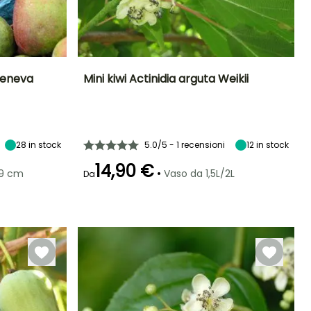
 Geneva
Mini kiwi Actinidia arguta Weikii
ltezza a maturità
Altezza a maturità
Larghezza a
Esposizione
maturità
5 m
5 m
Sole
3 m
28
in stock
5.0/5 - 1 recensioni
12
in stock
14,90 €
•
/9 cm
Vaso da 1,5L/2L
Da