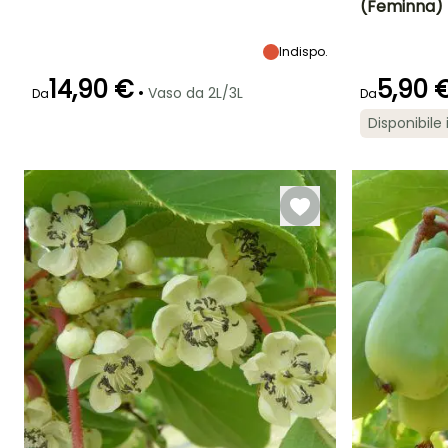
(Feminna)
Altezza a maturità
Larghezza a
Esposizione
Diametro del frut
maturità
(cm)
4 m
Sole
4 m
3 cm
Indispo.
14,90 €
5,90 
•
Vaso da 2L/3L
Da
Da
Disponibile 
Larghezza a
maturità
2 m