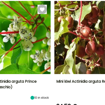
ctinidia arguta Prince
Mini kiwi Actinidia arguta
schio)
tà
Larghezza a
Esposizione
Periodo di raccolta
Altezza a maturità
maturità
Sole
5 m
3 m
10
in stock
settembre a
ottobre