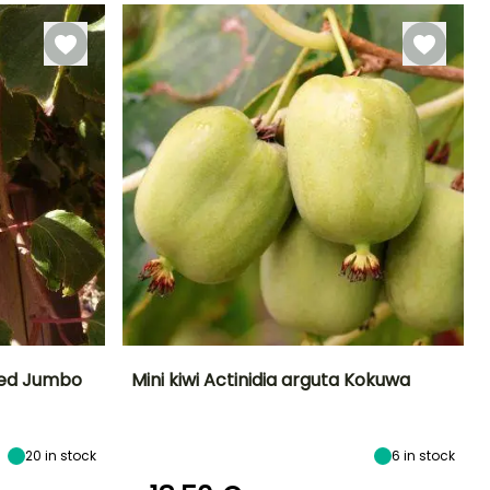
 Red Jumbo
Mini kiwi Actinidia arguta Kokuwa
Larghezza a
Diametro del frutto
Periodo di raccolta
Altezza a maturità
maturità
(cm)
5 m
3 m
2 cm
20
in stock
6
in stock
settembre a
ottobre