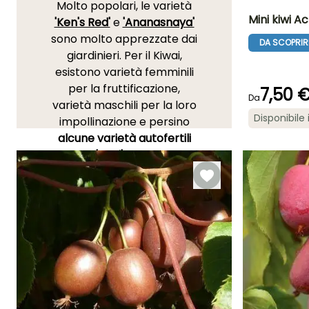
Molto popolari, le varietà
Mini kiwi A
'Ken's Red'
e
'Ananasnaya'
sono molto apprezzate dai
DA SCOPRIR
Diametro del frut
giardinieri. Per il Kiwai,
(cm)
3 cm
esistono varietà femminili
per la fruttificazione,
7,50 
Da
varietà maschili per la loro
Disponibile 
impollinazione e persino
alcune varietà autofertili
Larghezza a
maturità
come
'Issai'
per i piccoli
3 m
giardini. Appartenente alla
famiglia delle Actinidiacee,
questa specie è originaria
dell'Asia orientale. Con una
crescita rapida, la pianta
sviluppa lunghi steli
rampicanti e porta foglie
decidue. Esistono molte
altre ottime varietà, ad