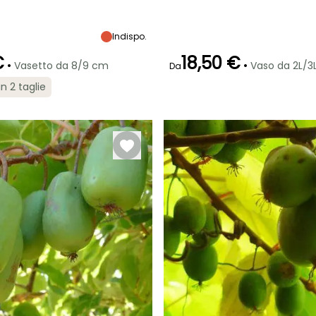
to
Periodo di raccolta
Altezza a maturità
Diametro del frutto
Periodo di raccolta
A
(cm)
5 m
3 cm
Indispo.
settembre a
settembre a
ottobre
ottobre
€
18,50 €
•
•
Vasetto da 8/9 cm
Vaso da 2L/3
Da
in 2 taglie
Esposizione
Larghezza a
Esposizione
maturità
Sole,
Sole
3 m
Mezz'ombra