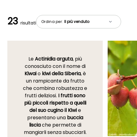
23
Ordina per:
risultati
Le
Actinidia arguta
, più
conosciuto con il nome di
Kiwai
o
kiwi della Siberia
, è
un rampicante da frutto
che combina robustezza e
frutti deliziosi.
I frutti sono
più piccoli rispetto a quelli
del suo cugino il Kiwi
e
presentano una
buccia
liscia
che permette di
mangiarli senza sbucciarli.