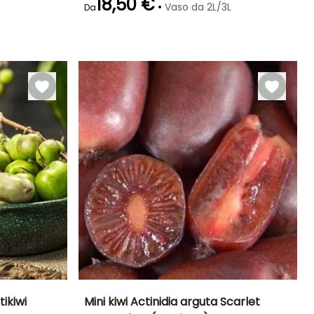
18,50 €
•
Vaso da 2L/3L
Da
Larghezza a
Esposizione
Autofertile
maturità
Sole
3 m
tikiwi
Mini kiwi Actinidia arguta Scarlet