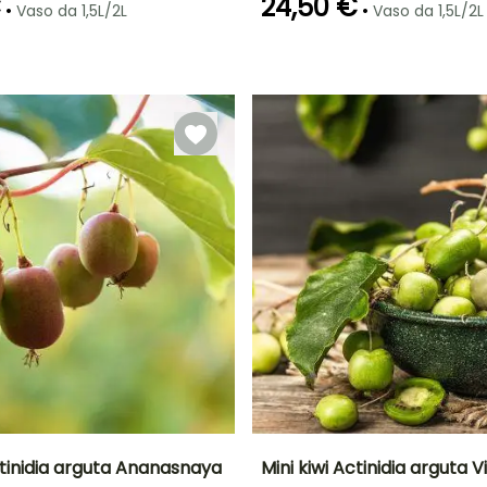
€
24,50 €
•
•
Vaso da 1,5L/2L
Vaso da 1,5L/2L
Esposizione
Sole
ctinidia arguta Ananasnaya
Mini kiwi Actinidia arguta Vi