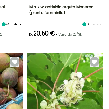
sai
Mini kiwi actinidia arguta Mariered
(pianta femminile)
ltezza a maturità
Diametro del frutto
Periodo di raccolta
Altezza a maturità
(cm)
5 m
5 m
3 cm
24
in stock
ottobre
12
in stock
20,50 €
•
2L
Vaso da 2L/3L
Da
Larghezza a
Esposizione
maturità
Sole,
Autofertile
5 m
Mezz'ombra