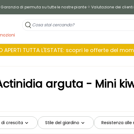
Garanzia di permuta su tutte le nostre piante
Valutazione dei clienti
mozioni
 APERTI TUTTA L'ESTATE: scopri le offerte del mo
Actinidia arguta - Mini kiw
 di crescita
Stile del giardino
Resistenza alle