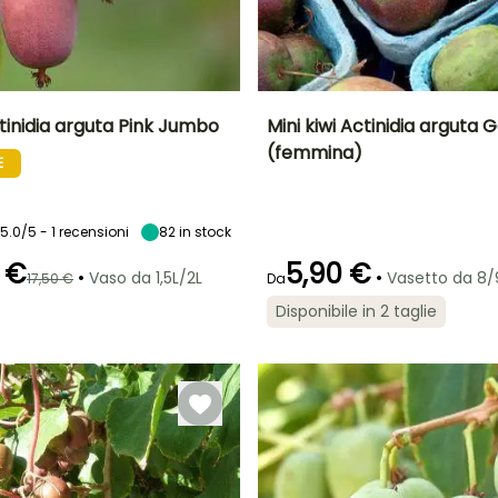
ctinidia arguta Pink Jumbo
Mini kiwi Actinidia arguta
(femmina)
E
to
Periodo di raccolta
Altezza a maturità
Diametro del frutto
Periodo di raccolta
A
(cm)
5 m
3 cm
settembre a
settembre a
ottobre
ottobre
5.0/5 - 1 recensioni
82
in stock
5 €
5,90 €
•
•
Vaso da 1,5L/2L
Vasetto da 8
17,50 €
Da
Disponibile in 2 taglie
Esposizione
Larghezza a
Esposizione
maturità
Sole
Sole
3 m