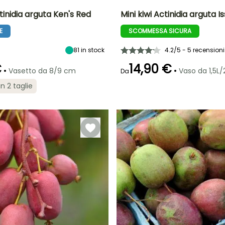
ctinidia arguta Ken's Red
Mini kiwi Actinidia arguta Is
E
SCOMMESSA SICURA
to
Periodo di raccolta
Altezza a maturità
Diametro del frutto
Periodo di raccolta
A
(cm)
5 m
3 cm
settembre a
81
in stock
4.2/5 - 5 recensioni
settembre a
ottobre
ottobre
€
14,90 €
•
•
Vasetto da 8/9 cm
Vaso da 1,5L/
Da
in 2 taglie
Esposizione
Larghezza a
Esposizione
maturità
Sole
Sole,
5 m
Mezz'ombra