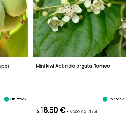
Super
Mini kiwi Actinidia arguta Romeo
ltezza a maturità
Altezza a maturità
Larghezza a
Esposizione
maturità
5 m
6 m
Sole
3 m
9
in stock
1
in stock
16,50 €
•
Vaso da 2L/3L
Da