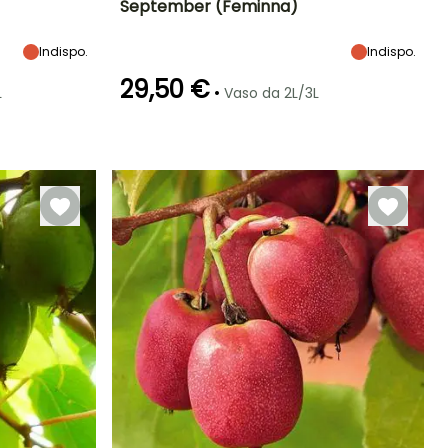
September (Feminna)
ltezza a maturità
Diametro del frutto
Periodo di raccolta
Altezza a maturità
(cm)
5 m
5 m
3 cm
Indispo.
Indispo.
settembre
29,50 €
•
L
Vaso da 2L/3L
Larghezza a
Esposizione
maturità
Sole,
Autofertile
5 m
Mezz'ombra