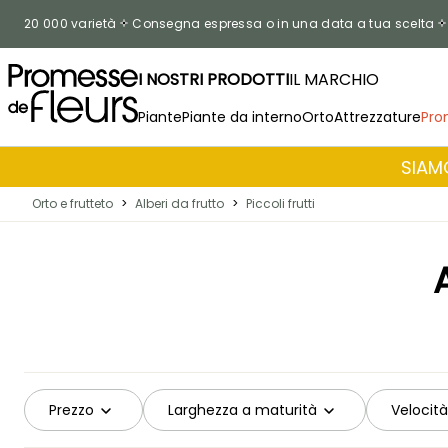
Salta al contenuto
20 000 varietà
Consegna espressa o in una data a tua scelta
I NOSTRI PRODOTTI
IL MARCHIO
Piante
Piante da interno
Orto
Attrezzature
Pro
SIAMO
Orto e frutteto
>
Alberi da frutto
>
Piccoli frutti
Prezzo
Larghezza a maturità
Velocità