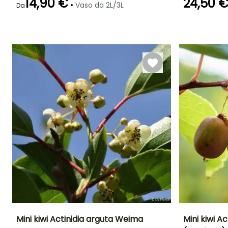
14,90 €
24,50 
•
Vaso da 2L/3L
Da
Esposizione
Sole
Mini kiwi Actinidia arguta Weima
Mini kiwi A