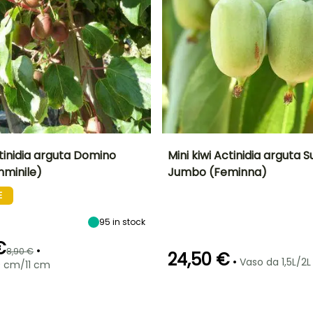
ctinidia arguta Domino
Mini kiwi Actinidia arguta 
mminile)
Jumbo (Feminna)
to
Periodo di raccolta
Altezza a maturità
Diametro del frutto
Periodo di raccolta
A
(cm)
7 m
E
3 cm
settembre a
settembre a
ottobre
ottobre
95
in stock
€
•
8,90 €
24,50 €
•
Vaso da 1,5L/2L
0 cm/11 cm
Esposizione
Larghezza a
Esposizione
maturità
Sole
Sole,
5 m
Mezz'ombra