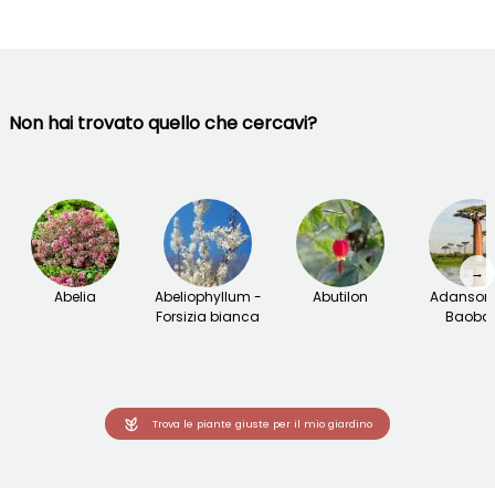
Non hai trovato quello che cercavi?
→
Abelia
Abeliophyllum -
Abutilon
Adansoni
Forsizia bianca
Baoba
Trova le piante giuste per il mio giardino