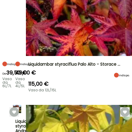
Liquidambar styraciflua Palo Alto - Storace …
Indispo.
Indispo.
39,50 €
49,00 €
Da
Indispo.
Vaso
Vaso
da
da
115,00 €
6L/7L
4L/5L
Vaso da 12L/15L
Liquidambar
styraciflua
Andrew