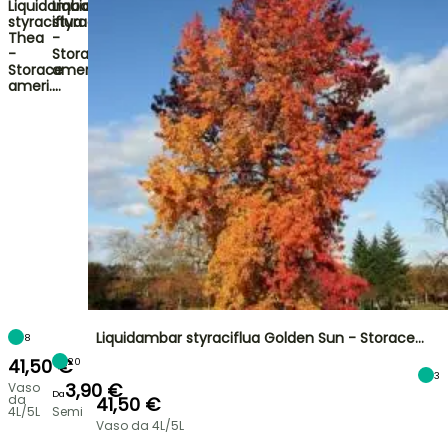
Liquidambar
Liquidambar
styraciflua
styraciflua
Thea
-
-
Storace
Storace
americano
ameri…
…
Liquidambar styraciflua Golden Sun - Storace…
8
41,50 €
20
3
3,90 €
Vaso
Da
da
41,50 €
4L/5L
Semi
Vaso da 4L/5L