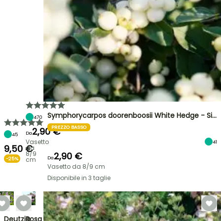
Symphorycarpos doorenboosii White Hedge - Si…
470
PREZZO BASSO
2,90 €
Da
45
Vasetto
41
9,50 €
da
8/9
2,90 €
Da
-25%
cm
Vasetto da 8/9 cm
Disponibile in 3 taglie
Deutzia
Rosa