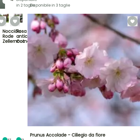
in 2 taglie
Disponibile in 3 taglie
Nocciòlo
Rosa
Rode
antica
Zellernoot
Cornelia
Prunus Accolade - Ciliegio da fiore
37
12