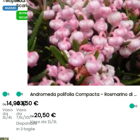
Twopink
Paul's
Scarlet
NUOVO
SCOMMESSA
SICURA
Andromeda polifolia Compacta - Rosmarino di …
5
11
14,90 €
43,50 €
Da
10
Vaso
Vaso
da
da
20,50 €
Da
3L/4L
7,5L/10L
Vaso da 2L/3L
Disponibile
in 3 taglie