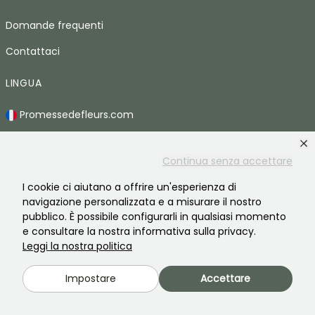
Domande frequenti
Contattaci
LINGUA
Promessedefleurs.com
Promessedefleurs.ie
Continua senza accettare
Promessedefleurs.de
I cookie ci aiutano a offrire un'esperienza di
Promessedefleurs.es
navigazione personalizzata e a misurare il nostro
pubblico. È possibile configurarli in qualsiasi momento
Promessedefleurs.at
e consultare la nostra informativa sulla privacy.
Promessedefleurs.pt
Leggi la nostra politica
Promessedefleurs.nl
Impostare
Accettare
Promessedefleurs.be