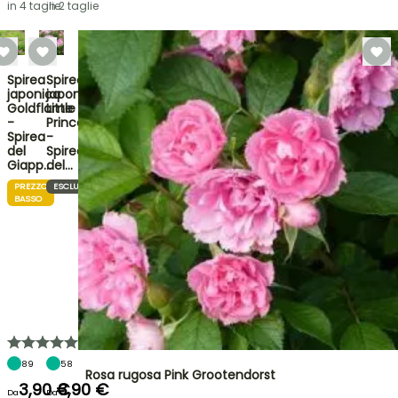
in 4 taglie
in 2 taglie
Spirea
Spirea
japonica
japonica
Goldflame
Little
-
Princess
Spirea
-
del
Spirea
Giapp…
del…
PREZZO
ESCLUSIVO
BASSO
89
58
Rosa rugosa Pink Grootendorst
3,90 €
3,90 €
Da
Da