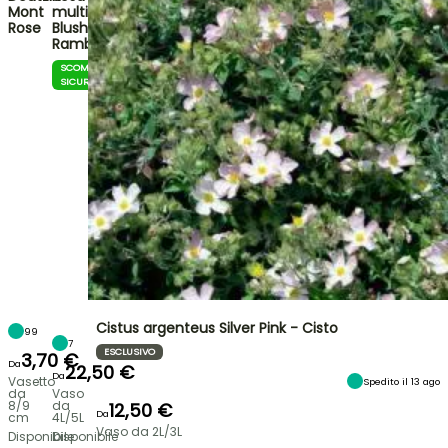
Mont
multiflora
Rose
Blush
Rambler
SCOMMESSA
SICURA
Cistus argenteus Silver Pink - Cisto
99
7
ESCLUSIVO
3,70 €
Da
22,50 €
Da
Vasetto
Spedito il 13 ago
da
Vaso
8/9
da
12,50 €
Da
cm
4L/5L
Vaso da 2L/3L
Disponibile
Disponibile