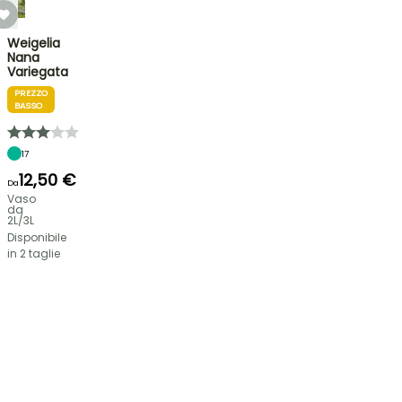
Weigelia
Nana
Variegata
PREZZO
BASSO
17
12,50 €
Da
Vaso
da
2L/3L
Disponibile
in 2 taglie