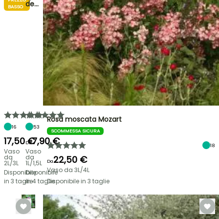
de…
BASSO
Rosa moscata Mozart
16
53
SCOMMESSA SICURA
17,50 €
7,90 €
Da
18
Vaso
Vaso
da
da
22,50 €
Da
2L/3L
1L/1,5L
Vaso da 3L/4L
Disponibile
Disponibile
in 3 taglie
in 4 taglie
Disponibile in 3 taglie