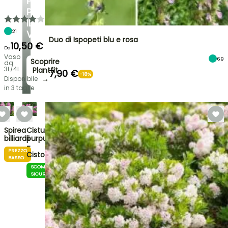
PERSONALIZZATI
PER
IL
21
VOSTRO
Duo di Ispopeti blu e rosa
GIARDINO
10,50 €
Da
Vaso
69
Scoprire
da
3L/4L
Plantfit
7,90 €
-18%
→
Disponibile
in 3 taglie
Spirea
Cistus
billiardii
purpureus
-
PREZZO
Cisto
BASSO
SCOMMESSA
SICURA