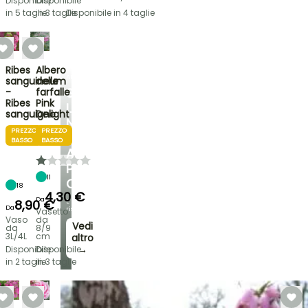
Disponibile
Disponibile
in 5 taglie
in 3 taglie
Disponibile in 4 taglie
Ribes
Albero
ARBUSTI
sanguineum
delle
SCOPRI
-
farfalle
Ribes
Pink
LA
sanguigno
Delight
NOSTRA
PREZZO
PREZZO
SELEZIONE
BASSO
BASSO
A
PREZZI
11
CONVENIENTI
18
4,30 €
Da
8,90 €
E
Da
risparmia!
Vasetto
Vaso
da
Vedi
da
8/9
3L/4L
cm
altro
→
Disponibile
Disponibile
in 2 taglie
in 3 taglie