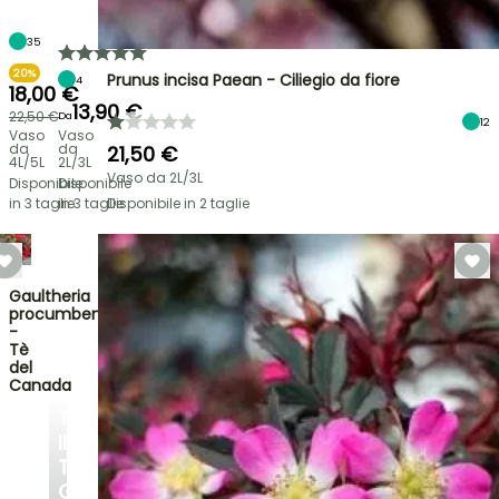
35
20%
Prunus incisa Paean - Ciliegio da fiore
4
18,00 €
13,90 €
22,50 €
Da
12
Vaso
Vaso
da
da
21,50 €
4L/5L
2L/3L
Vaso da 2L/3L
Disponibile
Disponibile
in 3 taglie
in 3 taglie
Disponibile in 2 taglie
Gaultheria
procumbens
-
Tè
del
Canada
TRASFORMA
IL
TUO
GIARDINO