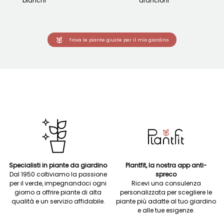
bianchi
arancioni
Trova le piante giuste per il mio giardino
Specialisti in piante da giardino
Plantfit, la nostra app anti-
Dal 1950 coltiviamo la passione
spreco
per il verde, impegnandoci ogni
Ricevi una consulenza
giorno a offrire piante di alta
personalizzata per scegliere le
qualità e un servizio affidabile.
piante più adatte al tuo giardino
e alle tue esigenze.