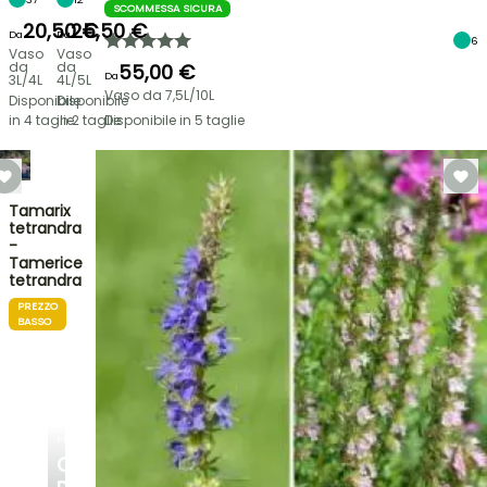
SCOMMESSA SICURA
20,50 €
25,50 €
Da
Da
6
Vaso
Vaso
da
da
55,00 €
Da
3L/4L
4L/5L
Vaso da 7,5L/10L
Disponibile
Disponibile
in 4 taglie
in 2 taglie
Disponibile in 5 taglie
Tamarix
tetrandra
-
Tamerice
tetrandra
PREZZO
BASSO
PLANTFIT
CONSIGLI