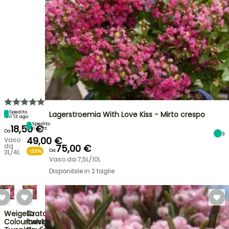
Spedito
Lagerstroemia With Love Kiss - Mirto crespo
il 13 ago
Spedito
18,50 €
il 7 ott
Da
3
49,00 €
Vaso
da
75,00 €
Da
3L/4L
-20%
Vaso da 7,5L/10L
Disponibile in 2 taglie
Weigelia
Crataegus
Colourtwist
laevigata