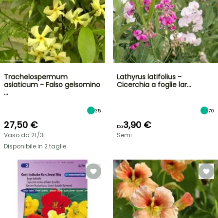
Trachelospermum
Lathyrus latifolius -
asiaticum - Falso gelsomino
Cicerchia a foglie lar…
…
35
70
27,50 €
3,90 €
Da
Vaso da 2L/3L
Semi
Disponibile in 2 taglie