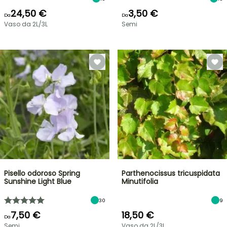
24,50 €
3,50 €
Da
Da
Vaso da 2L/3L
Semi
Pisello odoroso Spring
Parthenocissus tricuspidata
Sunshine Light Blue
Minutifolia
30
9
7,50 €
18,50 €
Da
Semi
Vaso da 2L/3L