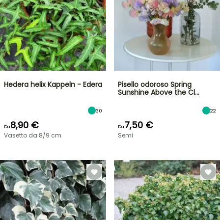
Hedera helix Kappeln - Edera
Pisello odoroso Spring
Sunshine Above the Cl…
30
22
8,90 €
7,50 €
Da
Da
Vasetto da 8/9 cm
Semi