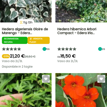
11
g
13
h
Hedera algeriensis Gloire de
Hedera hibernica Arbori
Marengo - Edera…
Compact - Edera irla…
SCOMMESSA
VENDITA
SICURA
FLASH
56
26
21,20 €
16,50 €
26,50 €
-
20
%
Da
Vaso da 2L/3L
Vaso da 2L/3L
Disponibile in 2 taglie