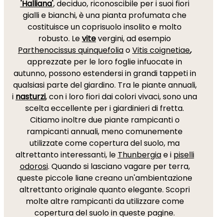
'Halliana'
, deciduo, riconoscibile per i suoi fiori
gialli e bianchi, è una pianta profumata che
costituisce un coprisuolo insolito e molto
robusto. Le
vite
vergini, ad esempio
Parthenocissus quinquefolia
o
Vitis coignetiae
,
apprezzate per le loro foglie infuocate in
autunno, possono estendersi in grandi tappeti in
qualsiasi parte del giardino. Tra le piante annuali,
i
nasturzi
, con i loro fiori dai colori vivaci, sono una
scelta eccellente per i giardinieri di fretta.
Citiamo inoltre due piante rampicanti o
rampicanti annuali, meno comunemente
utilizzate come copertura del suolo, ma
altrettanto interessanti, le
Thunbergia
e i
piselli
odorosi
. Quando si lasciano vagare per terra,
queste piccole liane creano un'ambientazione
altrettanto originale quanto elegante. Scopri
molte altre rampicanti da utilizzare come
copertura del suolo in queste pagine.