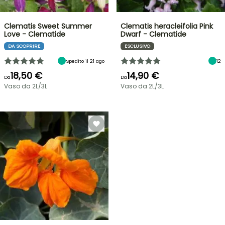
Clematis Sweet Summer
Clematis heracleifolia Pink
Love - Clematide
Dwarf - Clematide
DA SCOPRIRE
ESCLUSIVO
Spedito il 21 ago
12
18,50 €
14,90 €
Da
Da
Vaso da 2L/3L
Vaso da 2L/3L