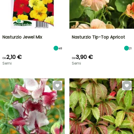
Nasturzio Jewel Mix
Nasturzio Tip-Top Apricot
48
21
2,10 €
3,90 €
Da
Da
Semi
Semi