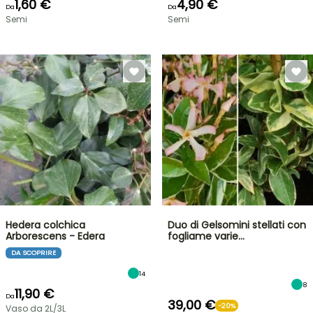
1,60 €
4,90 €
Da
Da
Semi
Semi
Hedera colchica
Duo di Gelsomini stellati con
Arborescens - Edera
fogliame varie…
DA SCOPRIRE
14
8
11,90 €
Da
39,00 €
-20%
Vaso da 2L/3L