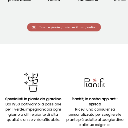
Trova le piante giuste per il mio giardino
Specialisti in piante da giardino
Plantfit, la nostra app anti-
Dal 1950 coltiviamo la passione
spreco
per il verde, impegnandoci ogni
Ricevi una consulenza
giorno a offrire piante di alta
personalizzata per scegliere le
qualità e un servizio affidabile.
piante più adatte al tuo giardino
e alle tue esigenze.