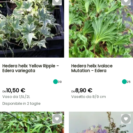
Hedera helix Yellow Ripple -
Hedera helix Ivalace
Edera variegata
Mutation - Edera
39
25
10,50 €
8,90 €
Da
Da
Vaso da 1,5L/2L
Vasetto da 8/9 cm
Disponibile in 2 taglie