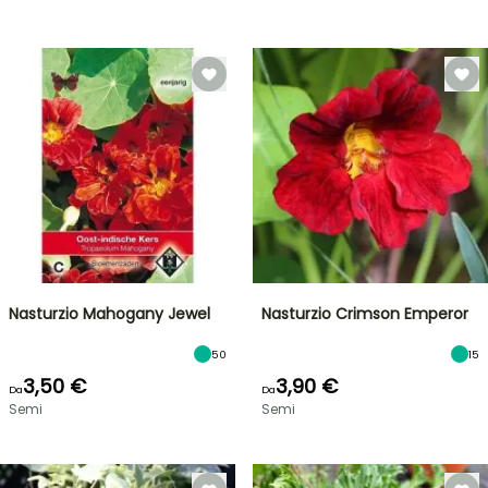
Nasturzio Mahogany Jewel
Nasturzio Crimson Emperor
50
15
3,50 €
3,90 €
Da
Da
Semi
Semi