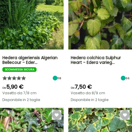
Hedera algeriensis Algerian
Hedera colchica Sulphur
Bellecour - Eder…
Heart - Edera varieg…
SCOMMESSA SICURA
118
66
5,90 €
7,50 €
Da
Da
Vasetto da 7/8 cm
Vasetto da 8/9 cm
Disponibile in 2 taglie
Disponibile in 2 taglie