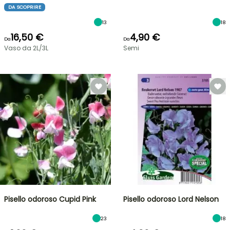
DA SCOPRIRE
13
18
16,50 €
4,90 €
Da
Da
Vaso da 2L/3L
Semi
Pisello odoroso Cupid Pink
Pisello odoroso Lord Nelson
23
18