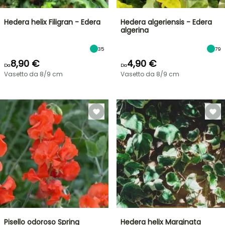
Hedera helix Filigran - Edera
Hedera algeriensis - Edera
algerina
35
79
8,90 €
4,90 €
Da
Da
Vasetto da 8/9 cm
Vasetto da 8/9 cm
Pisello odoroso Spring
Hedera helix Marginata