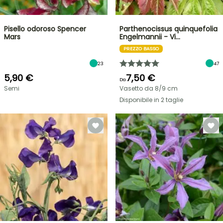
Pisello odoroso Spencer
Parthenocissus quinquefolia
Mars
Engelmannii - Vi…
PREZZO BASSO
23
47
5,90 €
7,50 €
Da
Semi
Vasetto da 8/9 cm
Disponibile in 2 taglie