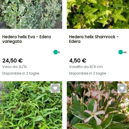
Hedera helix Eva - Edera
Hedera helix Shamrock -
variegata
Edera
8
46
24,50 €
4,50 €
Vaso da 2L/3L
Vasetto da 8/9 cm
Disponibile in 2 taglie
Disponibile in 2 taglie