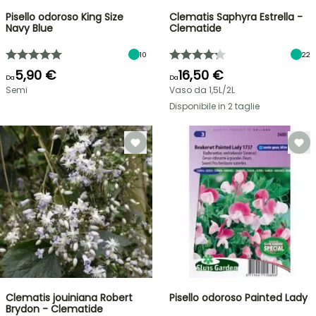
Pisello odoroso King Size
Clematis Saphyra Estrella -
Navy Blue
Clematide
10
22
5,90 €
16,50 €
Da
Da
Semi
Vaso da 1,5L/2L
Disponibile in 2 taglie
Clematis jouiniana Robert
Pisello odoroso Painted Lady
Brydon - Clematide