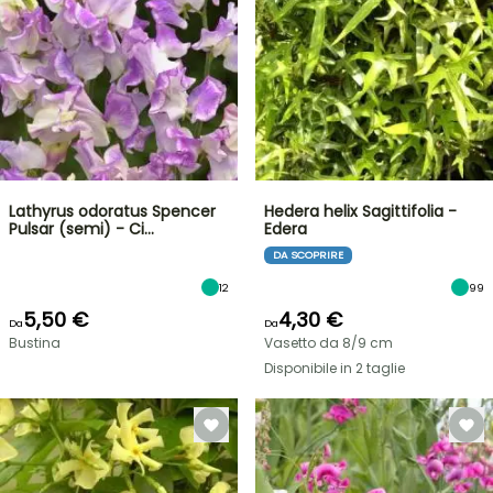
Lathyrus odoratus Spencer
Hedera helix Sagittifolia -
Pulsar (semi) - Ci…
Edera
DA SCOPRIRE
12
99
5,50 €
4,30 €
Da
Da
Bustina
Vasetto da 8/9 cm
Disponibile in 2 taglie