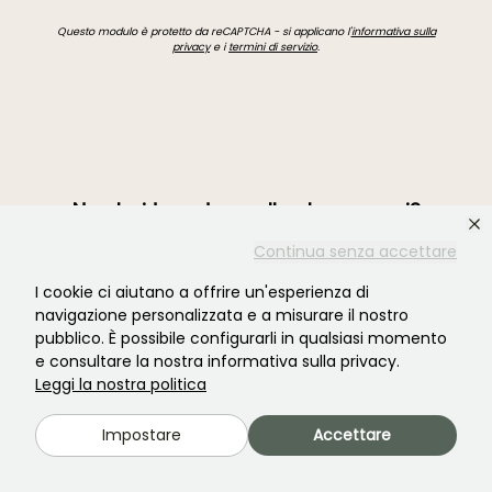
Questo modulo è protetto da reCAPTCHA - si applicano l'
informativa sulla
privacy
e i
termini di servizio
.
Non hai trovato quello che cercavi?
Continua senza accettare
I cookie ci aiutano a offrire un'esperienza di
navigazione personalizzata e a misurare il nostro
pubblico. È possibile configurarli in qualsiasi momento
e consultare la nostra informativa sulla privacy.
Leggi la nostra politica
Impostare
Accettare
Unisciti alla comunità degli amanti delle piante!