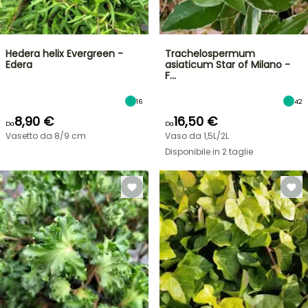
Hedera helix Evergreen -
Trachelospermum
Edera
asiaticum Star of Milano -
F…
16
42
8,90 €
16,50 €
Da
Da
Vasetto da 8/9 cm
Vaso da 1,5L/2L
Disponibile in 2 taglie