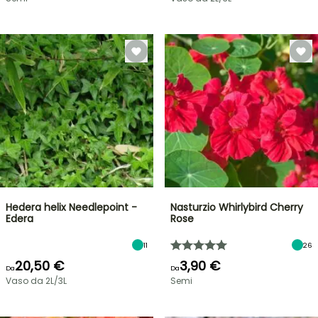
Hedera helix Needlepoint -
Nasturzio Whirlybird Cherry
Edera
Rose
11
26
20,50 €
3,90 €
Da
Da
Vaso da 2L/3L
Semi