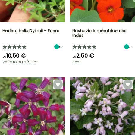
Hedera helix Dyinnii - Edera
Nasturzio Impératrice des
Indes
67
33
10,50 €
2,50 €
Da
Da
Vasetto da 8/9 cm
Semi