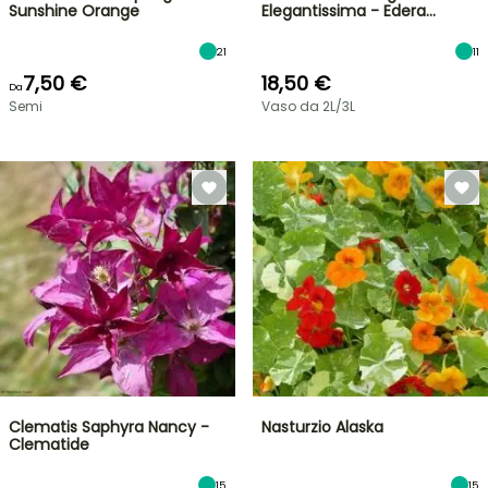
Sunshine Orange
Elegantissima - Edera…
21
11
7,50 €
18,50 €
Da
Semi
Vaso da 2L/3L
Clematis Saphyra Nancy -
Nasturzio Alaska
Clematide
15
15