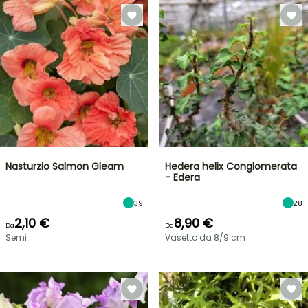
Nasturzio Salmon Gleam
Hedera helix Conglomerata
- Edera
39
28
2,10 €
8,90 €
Da
Da
Semi
Vasetto da 8/9 cm