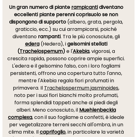
Un gran numero di piante
rampicanti
diventano
eccellenti
piante perenni coprisuolo
se non
dispongono di supporto
(albero, grata, pergola,
graticcio, ecc.) su cui arrampicarsi, poiché
diventano
rampanti
. Tra le più conosciute, gli
edera
(Hedera), i
gelsomini stellati
(
Trachelospemum
)
e l'
Akebia
, vigorosi, a
crescita rapida, possono coprire ampie superfici.
L'edera e il gelsomino falso, con i loro fogliami
persistenti, offrono una copertura tutto l'anno,
mentre l'Akebia regala fiori profumati in
primavera. Il
Trachelospermum jasminoides
,
noto per i suoi fiori bianchi molto profumati,
forma splendidi tappeti anche ai piedi degli
alberi. Meno conosciuto, il
Muehlenbeckia
complexa
, con il suo fogliame a confetti, è ideale
per vegetalizzare terreni secchi all'ombra, in un
clima mite. Il
caprifoglio
, in particolare la varietà