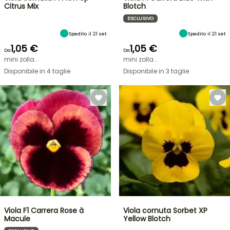
Citrus Mix
Blotch
ESCLUSIVO
Spedito il 21 set
Spedito il 21 set
1,05 €
1,05 €
Da
Da
mini zolla...
mini zolla...
Disponibile in 4 taglie
Disponibile in 3 taglie
Viola F1 Carrera Rose à
Viola cornuta Sorbet XP
Macule
Yellow Blotch