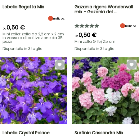
Lobelia Regatta Mix
Gazania rigens Wonderwall
mix - Gazania del …
Indispo.
0,50 €
Indispo.
Da
0,50 €
Mini zolla: zolla da 2,2 cm x 2 cm
Da
in vassoio di coltivazione da 35
pezzi
Mini zolla Ø 1,5/2,5 cm
Disponibile in 3 taglie
Disponibile in 3 taglie
Lobelia Crystal Palace
Surfinia Cassandra Mix