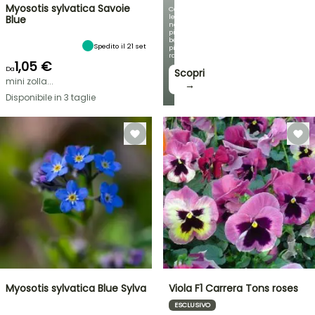
Myosotis sylvatica Savoie
Con
le
Blue
nostre
più
belle
Spedito il 21 set
piante
rampicanti
1,05 €
Da
Scopri
mini zolla...
→
Disponibile in 3 taglie
Myosotis sylvatica Blue Sylva
Viola F1 Carrera Tons roses
ESCLUSIVO