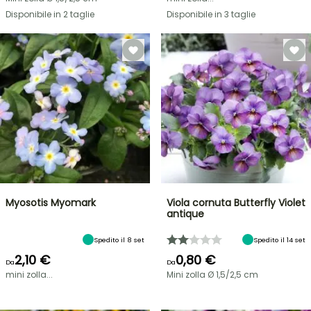
Disponibile in 2 taglie
Disponibile in 3 taglie
Myosotis Myomark
Viola cornuta Butterfly Violet
antique
Spedito il 8 set
Spedito il 14 set
2,10 €
0,80 €
Da
Da
mini zolla...
Mini zolla Ø 1,5/2,5 cm