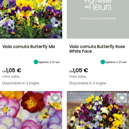
Viola cornuta Butterfly Mix
Viola cornuta Butterfly Rose
White Face
Spedito il 21 set
Spedito il 21 set
1,05 €
1,05 €
Da
Da
mini zolla...
mini zolla...
Disponibile in 3 taglie
Disponibile in 3 taglie
VENDITA
FLASH
FINO
AL
30%
DI
BULBI
PRIMAVERILI
SCONTO
NOVITÀ: