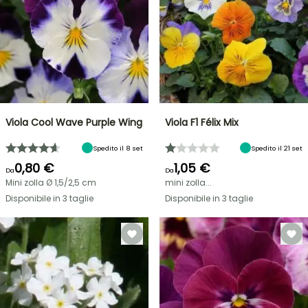
Viola Cool Wave Purple Wing
Viola F1 Félix Mix
Spedito il 8 set
Spedito il 21 set
0,80 €
1,05 €
Da
Da
Mini zolla Ø 1,5/2,5 cm
mini zolla...
Disponibile in 3 taglie
Disponibile in 3 taglie