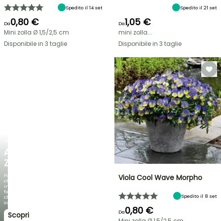
Spedito il 14 set
Spedito il 21 set
0,80 €
1,05 €
Da
Da
Mini zolla Ø 1,5/2,5 cm
mini zolla...
Disponibile in 3 taglie
Disponibile in 3 taglie
NOVITÀ
AGAPANTHUS
ZAMBEZI
Fogliami
Viola Cool Wave Morpho
che
incantano,
fioriture
Spedito il 8 set
che
sorprendono!
0,80 €
Da
Scopri
Mini zolla Ø 1,5/2,5 cm