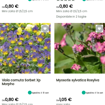
0,80 €
0,80 €
Da
Da
Mini zolla Ø 1,5/2,5 cm
Mini zolla Ø 1,5/2,5 cm
Disponibile in 2 taglie
Viola cornuta Sorbet Xp
Myosotis sylvatica Rosylva
Morpho
Spedito il 8 set
Spedito il 14 set
0,80 €
1,05 €
Da
Da
Mini zolla Ø 1,5/2,5 cm
mini zolla...