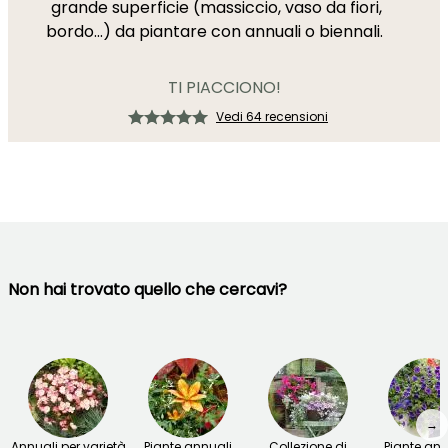
grande superficie (massiccio, vaso da fiori,
bordo...) da piantare con annuali o biennali.
TI PIACCIONO!
Vedi 64 recensioni
Non hai trovato quello che cercavi?
→
Annuali per varietà
Piante annuali
Collezione di
Piante ann