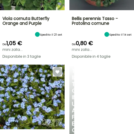
Viola cornuta Butterfly
Bellis perennis Tasso -
Orange and Purple
Pratolina comune
Spedito il 21 set
Spedito il 14 set
1,05 €
0,80 €
Da
Da
mini zolla...
mini zolla...
Disponibile in 3 taglie
Disponibile in 4 taglie
TRASFORMA
IL
TUO
GIARDINO
IN
UN
ANGOLO
FRESCO
E
OMBREGGIATO