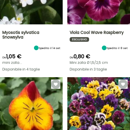
Myosotis sylvatica
Viola Cool Wave Raspberry
Snowsylva
ESCLUSIVO
Spedito il 14 set
Spedito il 8 set
1,05 €
0,80 €
Da
Da
mini zolla...
Mini zolla Ø 1,5/2,5 cm
Disponibile in 4 taglie
Disponibile in 3 taglie