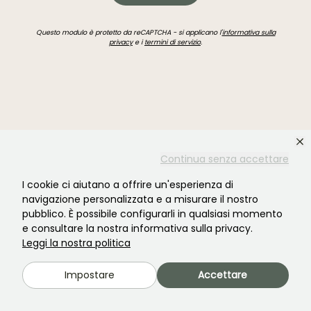
Questo modulo è protetto da reCAPTCHA - si applicano l'
informativa sulla
privacy
e i
termini di servizio
.
Non hai trovato quello che cercavi?
Continua senza accettare
I cookie ci aiutano a offrire un'esperienza di
navigazione personalizzata e a misurare il nostro
pubblico. È possibile configurarli in qualsiasi momento
e consultare la nostra informativa sulla privacy.
Leggi la nostra politica
Impostare
Accettare
Unisciti alla comunità degli amanti delle piante!