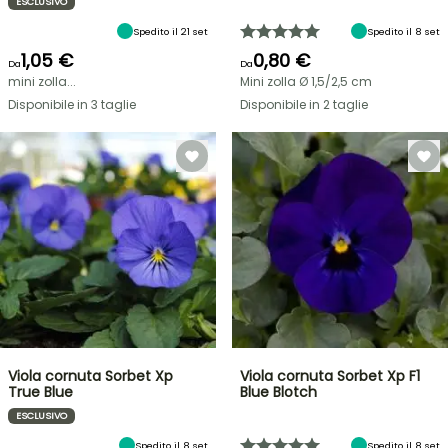
ESCLUSIVO
Spedito il 21 set
Spedito il 8 set
1,05 €
0,80 €
Da
Da
mini zolla...
Mini zolla Ø 1,5/2,5 cm
Disponibile in 3 taglie
Disponibile in 2 taglie
Viola cornuta Sorbet Xp
Viola cornuta Sorbet Xp F1
True Blue
Blue Blotch
ESCLUSIVO
Spedito il 8 set
Spedito il 8 set