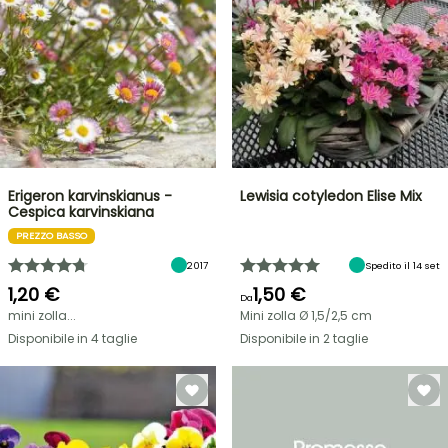
Erigeron karvinskianus -
Lewisia cotyledon Elise Mix
Cespica karvinskiana
PREZZO BASSO
2017
Spedito il 14 set
1,20 €
1,50 €
Da
mini zolla...
Mini zolla Ø 1,5/2,5 cm
Disponibile in 4 taglie
Disponibile in 2 taglie