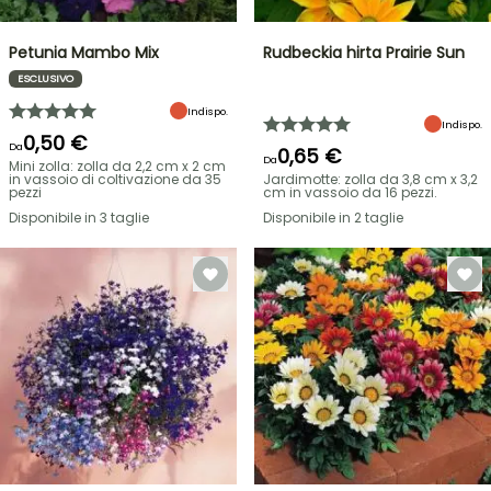
Petunia Mambo Mix
Rudbeckia hirta Prairie Sun
ESCLUSIVO
Indispo.
Indispo.
0,50 €
Da
0,65 €
Da
Mini zolla: zolla da 2,2 cm x 2 cm
in vassoio di coltivazione da 35
Jardimotte: zolla da 3,8 cm x 3,2
pezzi
cm in vassoio da 16 pezzi.
Disponibile in 3 taglie
Disponibile in 2 taglie