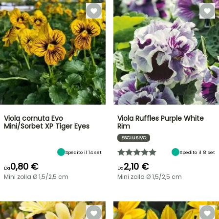
Viola cornuta Evo
Viola Ruffles Purple White
Mini/Sorbet XP Tiger Eyes
Rim
ESCLUSIVO
Spedito il 14 set
Spedito il 8 set
0,80 €
2,10 €
Da
Da
Mini zolla Ø 1,5/2,5 cm
Mini zolla Ø 1,5/2,5 cm