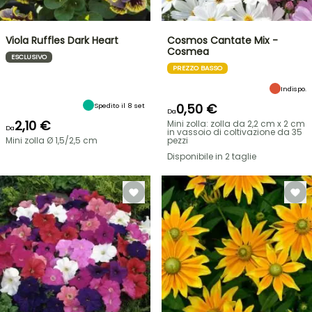
Viola Ruffles Dark Heart
Cosmos Cantate Mix -
Cosmea
ESCLUSIVO
PREZZO BASSO
Indispo.
0,50 €
Spedito il 8 set
Da
2,10 €
Mini zolla: zolla da 2,2 cm x 2 cm
Da
in vassoio di coltivazione da 35
Mini zolla Ø 1,5/2,5 cm
pezzi
Disponibile in 2 taglie