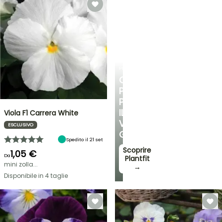
PLANTFIT
CONSIGLI
PERSONALIZZATI
PER
IL
Viola F1 Carrera White
VOSTRO
ESCLUSIVO
GIARDINO
Spedito il 21 set
Scoprire
1,05 €
Da
Plantfit
mini zolla...
→
Disponibile in 4 taglie