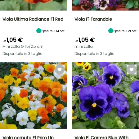
Viola Ultima Radiance F1 Red
Viola F1 Farandole
Spedito il 14 set
Spedito il 21 set
1,05 €
1,05 €
Da
Da
Mini zolla Ø 1,5/2,5 cm
mini zolla...
Disponibile in 3 taglie
Disponibile in 3 taglie
Viola cornuta F1 Prim Up
Viola F1 Carrera Blue With