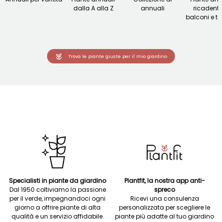
dalla A alla Z
annuali
ricadenti
balconi e te
Trova le piante giuste per il mio giardino
Specialisti in piante da giardino
Plantfit, la nostra app anti-
Dal 1950 coltiviamo la passione
spreco
per il verde, impegnandoci ogni
Ricevi una consulenza
giorno a offrire piante di alta
personalizzata per scegliere le
qualità e un servizio affidabile.
piante più adatte al tuo giardino