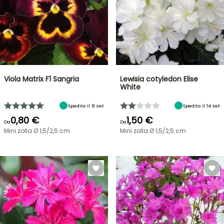
Viola Matrix F1 Sangria
Lewisia cotyledon Elise
White
Spedito il 8 set
Spedito il 14 set
0,80 €
1,50 €
Da
Da
Mini zolla Ø 1,5/2,5 cm
Mini zolla Ø 1,5/2,5 cm