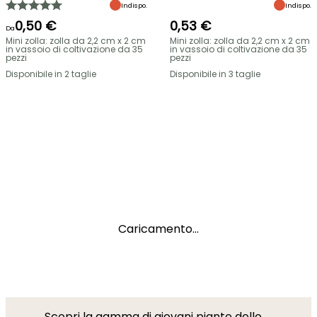
Indispo.
Indispo.
0,50 €
0,53 €
Da
Mini zolla: zolla da 2,2 cm x 2 cm
Mini zolla: zolla da 2,2 cm x 2 cm
in vassoio di coltivazione da 35
in vassoio di coltivazione da 35
pezzi
pezzi
Disponibile in 2 taglie
Disponibile in 3 taglie
Caricamento...
Scopri la gamma di giovani piante dello