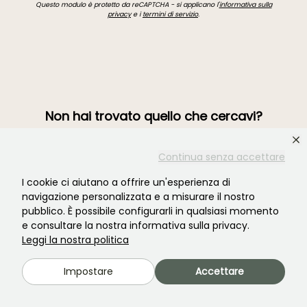
Questo modulo è protetto da reCAPTCHA - si applicano l'
informativa sulla
privacy
e i
termini di servizio
.
Non hai trovato quello che cercavi?
Continua senza accettare
I cookie ci aiutano a offrire un'esperienza di
navigazione personalizzata e a misurare il nostro
pubblico. È possibile configurarli in qualsiasi momento
e consultare la nostra informativa sulla privacy.
Leggi la nostra politica
Unisciti alla comunità degli amanti delle piante!
Impostare
Accettare