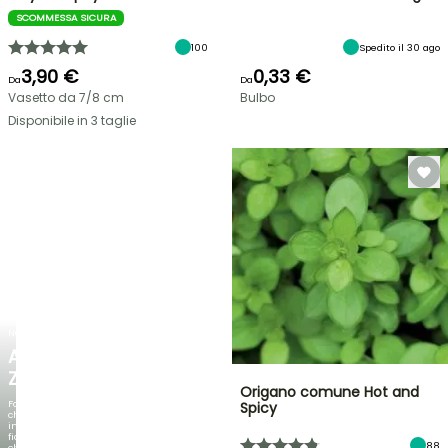
SCOMMESSA SICURA
100
Spedito il 30 ago
3,90 €
0,33 €
Da
Da
Vasetto da 7/8 cm
Bulbo
Disponibile in 3 taglie
NOVITÀ
AGAPANTHUS
ZAMBEZI
Origano comune Hot and
Fogliami
Spicy
che
incantano,
fioriture
88
che