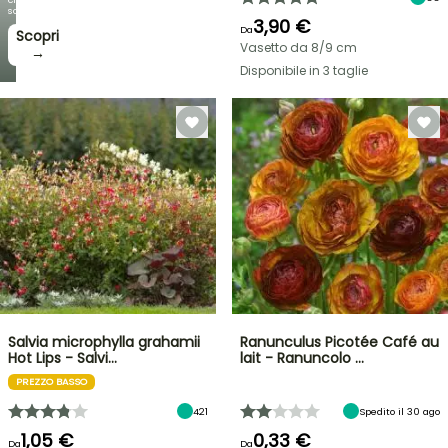
sorprendono!
3,90 €
Da
Scopri
Vasetto da 8/9 cm
→
Disponibile in 3 taglie
Salvia microphylla grahamii
Ranunculus Picotée Café au
Hot Lips - Salvi…
lait - Ranuncolo …
PREZZO BASSO
421
Spedito il 30 ago
1,05 €
0,33 €
Da
Da