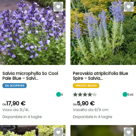
Salvia microphylla So Cool
Perovskia atriplicifolia Blue
Pale Blue - Salvi…
Spire - Salvia…
DA SCOPRIRE
PREZZO BASSO
6
546
17,90 €
5,90 €
Da
Da
Vaso da 3L/4L
Vasetto da 8/9 cm
Disponibile in 4 taglie
Disponibile in 4 taglie