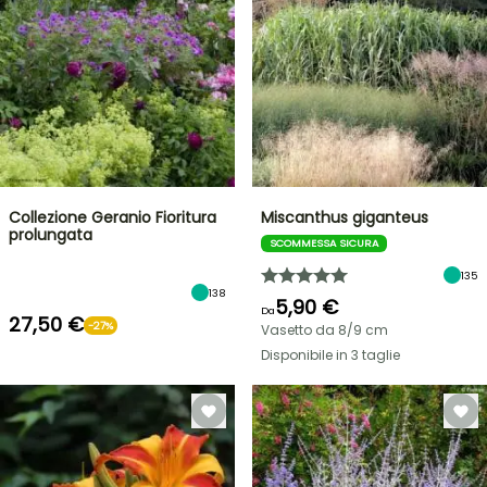
Collezione Geranio Fioritura
Miscanthus giganteus
prolungata
SCOMMESSA SICURA
135
138
5,90 €
Da
27,50 €
-27%
Vasetto da 8/9 cm
Disponibile in 3 taglie