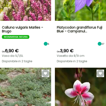
Calluna vulgaris Marlies -
Platycodon grandiflorus Fuji
Brugo
Blue - Campanul…
SCOMMESSA SICURA
6
37
6,90 €
3,90 €
Da
Da
Vaso da 1L/1,5L
Vasetto da 8/9 cm
Disponibile in 2 taglie
Disponibile in 2 taglie