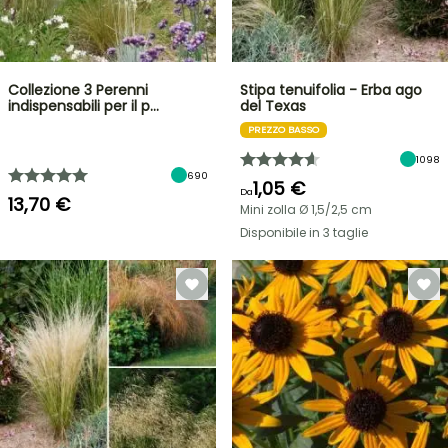
Collezione 3 Perenni
Stipa tenuifolia - Erba ago
indispensabili per il p…
del Texas
PREZZO BASSO
1098
690
1,05 €
Da
13,70 €
Mini zolla Ø 1,5/2,5 cm
Disponibile in 3 taglie