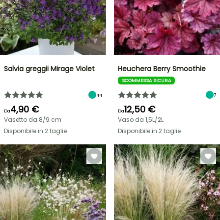
Salvia greggii Mirage Violet
Heuchera Berry Smoothie
SCOMMESSA SICURA
44
7
4,90 €
12,50 €
Da
Da
Vasetto da 8/9 cm
Vaso da 1,5L/2L
Disponibile in 2 taglie
Disponibile in 2 taglie