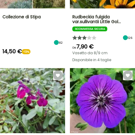
Collezione di Stipa
Rudbeckia fulgida
var.sullivantii Little Gol…
SCOMMESSA SICURA
126
82
7,90 €
Da
14,50 €
-13%
Vasetto da 8/9 cm
Disponibile in 4 taglie