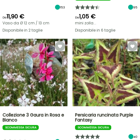
153
95
11,90 €
1,05 €
Da
Da
Vaso da Ø 12 cm / 13 cm
mini zolla...
Disponibile in 2 taglie
Disponibile in 6 taglie
Collezione 3 Gaura in Rosa e
Persicaria runcinata Purple
Bianco
Fantasy
SCOMMESSA SICURA
SCOMMESSA SICURA
40