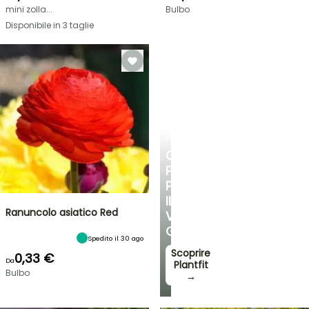
mini zolla...
Bulbo
Disponibile in 3 taglie
PLANTFIT
CONSIGLI
PERSONALIZZATI
PER
IL
Ranuncolo asiatico Red
VOSTRO
GIARDINO
Spedito il 30 ago
Scoprire
0,33 €
Da
Plantfit
Bulbo
→