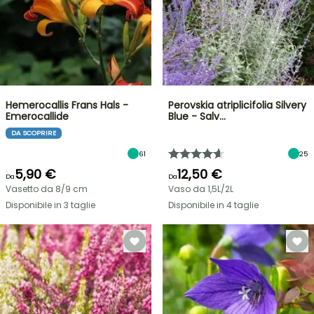
Hemerocallis Frans Hals -
Perovskia atriplicifolia Silvery
Emerocallide
Blue - Salv…
DA SCOPRIRE
61
25
5,90 €
12,50 €
Da
Da
Vasetto da 8/9 cm
Vaso da 1,5L/2L
Disponibile in 3 taglie
Disponibile in 4 taglie