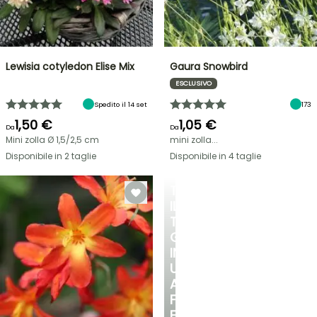
Lewisia cotyledon Elise Mix
Gaura Snowbird
ESCLUSIVO
Spedito il 14 set
173
1,50 €
1,05 €
Da
Da
Mini zolla Ø 1,5/2,5 cm
mini zolla...
Disponibile in 2 taglie
Disponibile in 4 taglie
TRASFORMA
IL
TUO
GIARDINO
IN
UN
ANGOLO
FRESCO
E