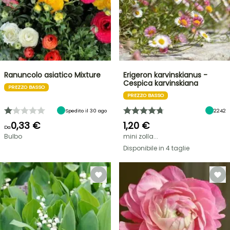
Ranuncolo asiatico Mixture
Erigeron karvinskianus -
Cespica karvinskiana
PREZZO BASSO
PREZZO BASSO
Spedito il 30 ago
2242
0,33 €
1,20 €
Da
Bulbo
mini zolla...
Disponibile in 4 taglie
VENDITA
FLASH
FINO
AL
30%
DI
BULBI