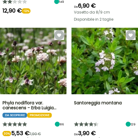
149
6,90 €
Da
12,90 €
-12%
Vasetto da 8/9 cm
Disponibile in 2 taglie
Phyla nodiflora var.
Santoreggia montana
canescens - Erba Luigia…
DA SCOPRIRE
PROMOZIONE
86
129
5,53 €
3,90 €
7,90 €
30%
Da