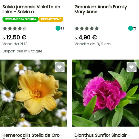
Salvia jamensis Violette de
Geranium Anne's Family
Loire - Salvia a…
Mary Anne
SCOMMESSA SICURA
PROMOZIONE
38
72
12,50 €
4,90 €
Da
Da
Vaso da 2L/3L
Vasetto da 8/9 cm
Disponibile in 3 taglie
Hemerocallis Stella de Oro -
Dianthus Sunflor Sinclair -