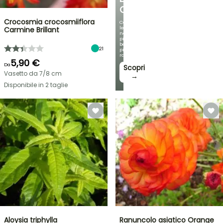
OMBREGGIATO
Crocosmia crocosmiiflora
Con
le
Carmine Brillant
nostre
più
belle
21
piante
rampicanti
5,90 €
Da
Scopri
Vasetto da 7/8 cm
→
Disponibile in 2 taglie
Aloysia triphylla
Ranuncolo asiatico Orange