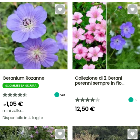
Geranium Rozanne
Collezione di 2 Gerani
perenni sempre in fio…
SCOMMESSA SICURA
740
119
1,05 €
Da
12,50 €
mini zolla...
Disponibile in 4 taglie