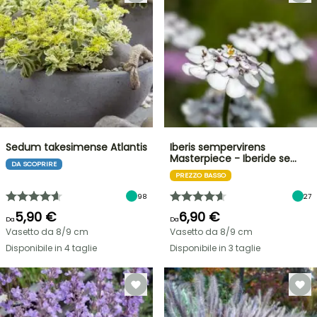
Sedum takesimense Atlantis
Iberis sempervirens
Masterpiece - Iberide se…
DA SCOPRIRE
PREZZO BASSO
98
27
5,90 €
6,90 €
Da
Da
Vasetto da 8/9 cm
Vasetto da 8/9 cm
Disponibile in 4 taglie
Disponibile in 3 taglie