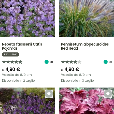
Nepeta faassenii Cat's
Pennisetum alopecuroïdes
Pajamas
Red Head
ESCLUSIVO
198
150
4,90 €
4,90 €
Da
Da
Vasetto da 8/9 cm
Vasetto da 8/9 cm
Disponibile in 2 taglie
Disponibile in 3 taglie