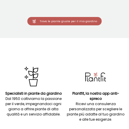
Trova le piante giuste per il mio giardino
Specialisti in piante da giardino
Plantfit, la nostra app anti-
Dal 1950 coltiviamo la passione
spreco
per il verde, impegnandoci ogni
Ricevi una consulenza
giorno a offrire piante di alta
personalizzata per scegliere le
qualità e un servizio affidabile.
piante più adatte al tuo giardino
e alle tue esigenze.