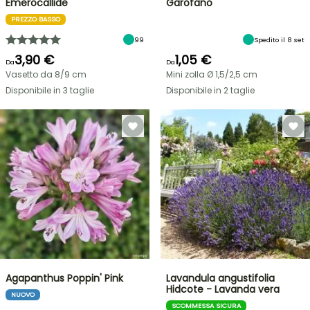
Emerocallide
Garofano
PREZZO BASSO
99
Spedito il 8 set
3,90 €
1,05 €
Da
Da
Vasetto da 8/9 cm
Mini zolla Ø 1,5/2,5 cm
Disponibile in 3 taglie
Disponibile in 2 taglie
Agapanthus Poppin' Pink
Lavandula angustifolia
Hidcote - Lavanda vera
NUOVO
SCOMMESSA SICURA