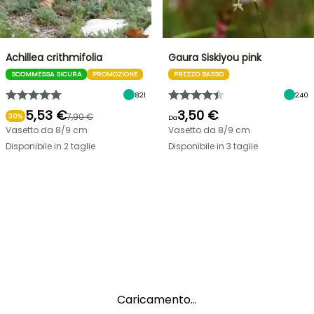
Achillea crithmifolia
Gaura Siskiyou pink
SCOMMESSA SICURA
PROMOZIONE
PREZZO BASSO
821
240
5,53 €
3,50 €
7,90 €
30%
Da
Vasetto da 8/9 cm
Vasetto da 8/9 cm
Disponibile in 2 taglie
Disponibile in 3 taglie
Caricamento...