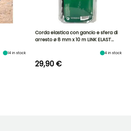
Corda elastica con gancio e sfera di
arresto ø 8 mm x 10 m LINK ELAST…
14
in stock
4
in stock
29,90 €