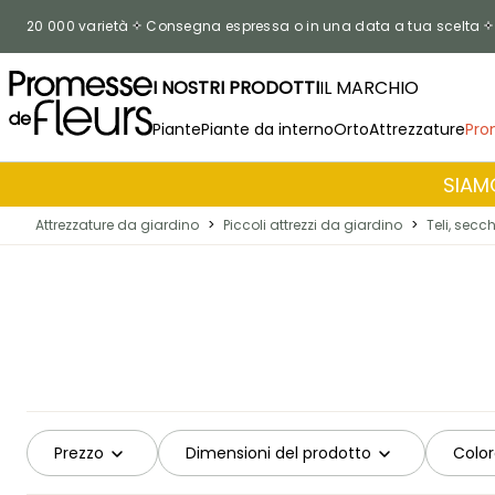
Salta al contenuto
20 000 varietà
Consegna espressa o in una data a tua scelta
I NOSTRI PRODOTTI
IL MARCHIO
Piante
Piante da interno
Orto
Attrezzature
Pro
SIAMO
Attrezzature da giardino
>
Piccoli attrezzi da giardino
>
Teli, secc
Prezzo
Dimensioni del prodotto
Colo