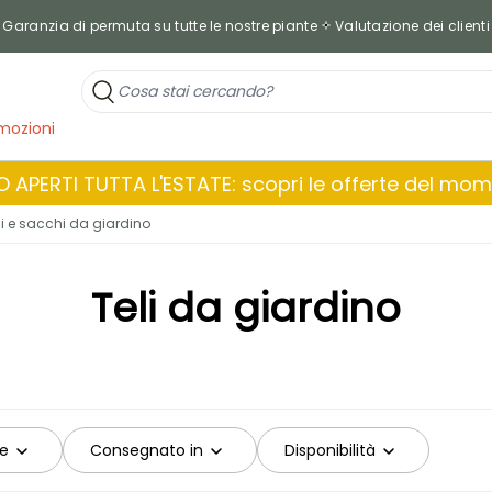
Garanzia di permuta su tutte le nostre piante
Valutazione dei clienti
mozioni
 APERTI TUTTA L'ESTATE: scopri le offerte del mo
hi e sacchi da giardino
Teli da giardino
re
Consegnato in
Disponibilità