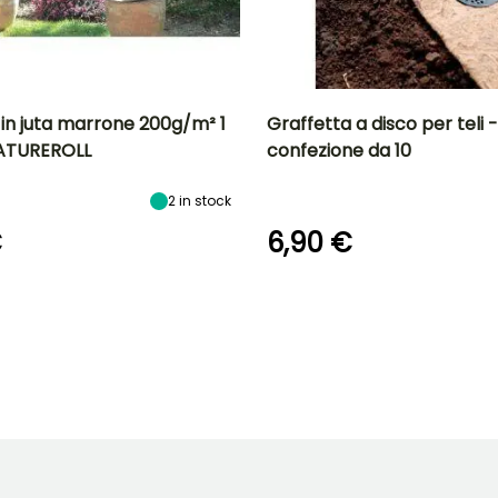
 in juta marrone 200g/m² 1
Graffetta a disco per teli -
NATUREROLL
confezione da 10
2
in stock
€
6,90 €