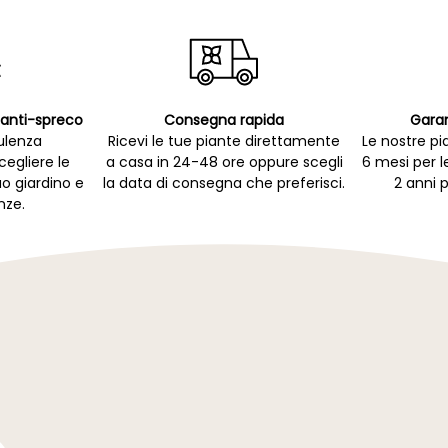
p anti-spreco
Consegna rapida
Garan
ulenza
Ricevi le tue piante direttamente
Le nostre pi
cegliere le
a casa in 24-48 ore oppure scegli
6 mesi per l
uo giardino e
la data di consegna che preferisci.
2 anni p
nze.