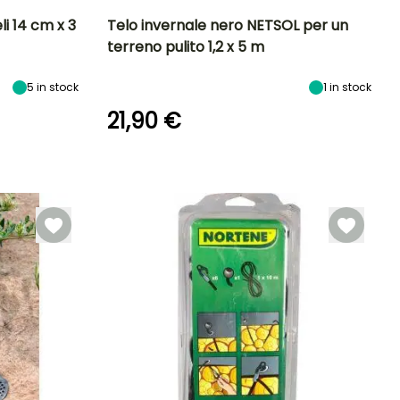
li 14 cm x 3
Telo invernale nero NETSOL per un
terreno pulito 1,2 x 5 m
5
in stock
1
in stock
21,90 €