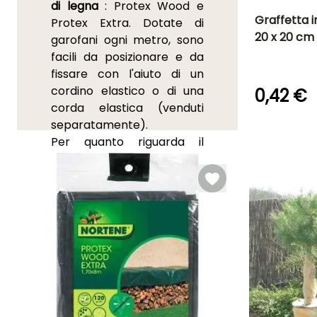
di legna
: Protex Wood e
Graffetta i
Protex Extra. Dotate di
20 x 20 cm 
garofani ogni metro, sono
facili da posizionare e da
fissare con l'aiuto di un
cordino elastico o di una
0,42 €
corda elastica (venduti
separatamente).
Per quanto riguarda il
terreno,
il telo invernale
nero
NETSOL
permette di
mantenerlo pulito e
ordinato
evitando la
crescita delle erbacce in
inverno
. Contribuisce
anche a riscaldare il
terreno
, creando un
ambiente favorevole per i
seminati e le piantagioni di