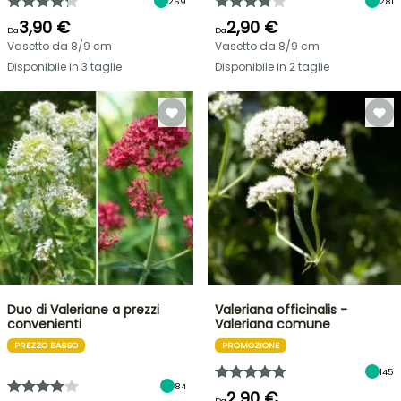
269
281
3,90 €
2,90 €
Da
Da
Vasetto da 8/9 cm
Vasetto da 8/9 cm
Disponibile in 3 taglie
Disponibile in 2 taglie
Duo di Valeriane a prezzi
Valeriana officinalis -
convenienti
Valeriana comune
PREZZO BASSO
PROMOZIONE
145
84
2,90 €
Da