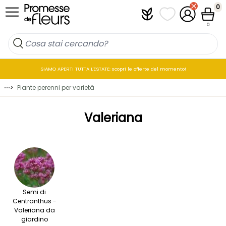
Salta al contenuto
0
Plantfit
I miei elenchi di p
Il mio accou
Cestin
0
SIAMO APERTI TUTTA L'ESTATE: scopri le offerte del momento!
⋯
>
Piante perenni per varietà
Valeriana
Semi di
Centranthus -
Valeriana da
giardino