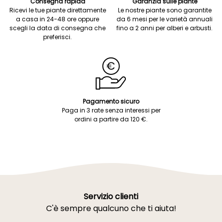
Consegna rapida
Garanzia sulle piante
Ricevi le tue piante direttamente
Le nostre piante sono garantite
a casa in 24-48 ore oppure
da 6 mesi per le varietà annuali
scegli la data di consegna che
fino a 2 anni per alberi e arbusti.
preferisci.
Pagamento sicuro
Paga in 3 rate senza interessi per
ordini a partire da 120 €.
Servizio clienti
C'è sempre qualcuno che ti aiuta!