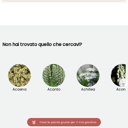
Non hai trovato quello che cercavi?
→
Acaena
Acanto
Achillea
Aconit
Trova le piante giuste per il mio giardino