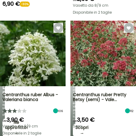
6,90 €
-30%
Vasetto da 8/9 cm
Disponibile in 2 taglie
VENDITA
FLASH
FINO
AL
30%
DI
BULBI
PRIMAVERILI
SCONTO
NOVITÀ:
SU
IRIS
UNA
GERMANICA
SELEZIONE
DI
Ecco
oltre
PIANTE!
60
Centranthus ruber Albus -
Centranthus ruber Pretty
varietà
Valeriana bianca
Betsy (semi) - Vale…
in
Scopri
esclusiva,
ogni
ideali
settimana
per
106
112
nuove
il
offerte
tuo
3,90 €
3,50 €
giardino!
Da
Da
Ne
Vasetto da 8/9 cm
Semi
approfitto!
Scopri
→
→
Disponibile in 2 taglie