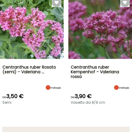
Centranthus ruber Rosato
Centranthus ruber
(semi) - Valeriana …
Kempenhof - Valeriana
rossa
Indispo.
Indispo.
3,50 €
3,90 €
Da
Da
Semi
Vasetto da 8/9 cm