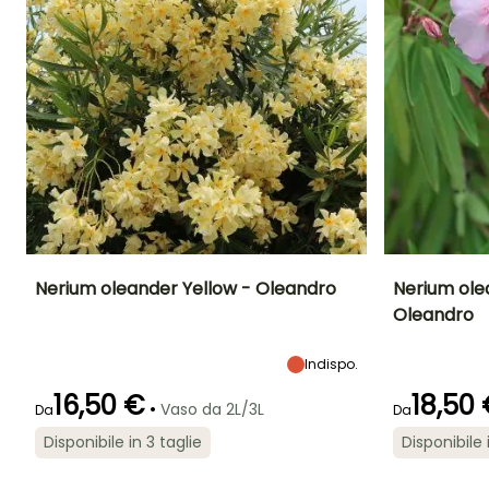
Nerium oleander Yellow - Oleandro
Nerium ol
Oleandro
Altezza a maturità
Larghezza a
Esposizione
Altezza a maturi
maturità
3.50 m
Sole,
3 m
2.50 m
Indispo.
Mezz'ombra
16,50 €
18,50
•
Vaso da 2L/3L
Da
Da
Disponibile in 3 taglie
Disponibile 
Periodo di fioritura
Periodo di messa a
Rusticità
Periodo di fioritu
dimora ragionevole
Fino a -6,5°C