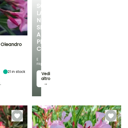
SCOPRI
LA
NOSTRA
SELEZIONE
A
PREZZI
 Oleandro
CONVENIENTI
Esposizione
E
Sole
risparmia!
21
in stock
Vedi
altro
L
→
Rusticità
Fino a -9,5°C