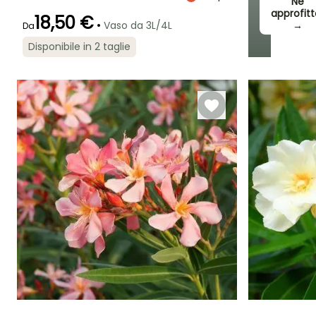
Ne
approfitt
18,50 €
•
Vaso da 3L/4L
→
Da
Periodo di fioritura
Periodo di messa a
Rusticità
Disponibile in 2 taglie
dimora ragionevole
Fino a -9,5°C
giugno a
Marzo a
settembre
maggio,
settembre a
ottobre