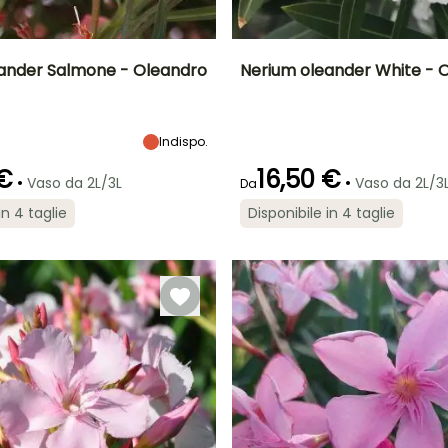
ander Salmone - Oleandro
Nerium oleander White - 
tà
Larghezza a
Esposizione
Altezza a maturità
Larghezza a
maturità
maturità
Sole,
3 m
3 m
2 m
Mezz'ombra
Indispo.
 €
16,50 €
•
•
Vaso da 2L/3L
Vaso da 2L/3
Da
in 4 taglie
Disponibile in 4 taglie
ra
Periodo di messa a
Rusticità
Periodo di fioritura
Periodo di messa a
dimora ragionevole
dimora ragionevole
Fino a -6,5°C
giugno a
Febbraio a
Febbraio a
ottobre
maggio
maggio