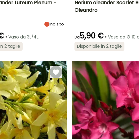
ander Luteum Plenum -
Nerium oleander Scarlet B
Oleandro
tà
Larghezza a
Esposizione
Altezza a maturità
Larghezza a
maturità
maturità
Sole,
3 m
2.50 m
2 m
Indispo.
Mezz'ombra
 €
5,90 €
•
•
Vaso da 3L/4L
Vaso da Ø 10 
Da
in 2 taglie
Disponibile in 2 taglie
ra
Periodo di messa a
Rusticità
Periodo di fioritura
Periodo di messa a
dimora ragionevole
dimora ragionevole
Fino a -6,5°C
giugno a
Febbraio a
Febbraio a
settembre
maggio
maggio,
settembre a
ottobre