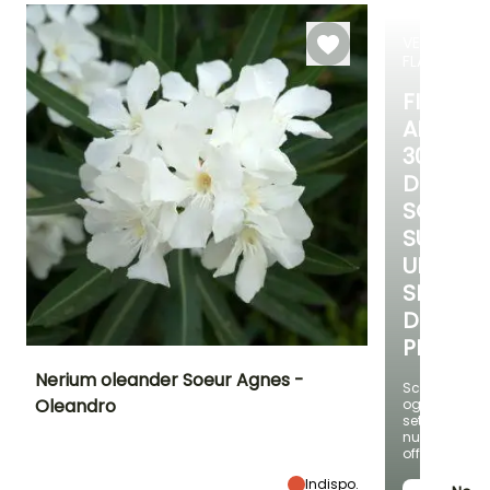
giugno a
giugno a
Febbraio a
ottobre
settembre
maggio
VENDITA
FLASH
FINO
AL
30%
DI
SCONT
SU
UNA
SELEZIO
DI
PIANTE!
Nerium oleander Soeur Agnes -
Scopri
Oleandro
ogni
settimana
Altezza a maturità
Larghezza a
Esposizione
maturità
nuove
3.50 m
Sole
3 m
offerte
Indispo.