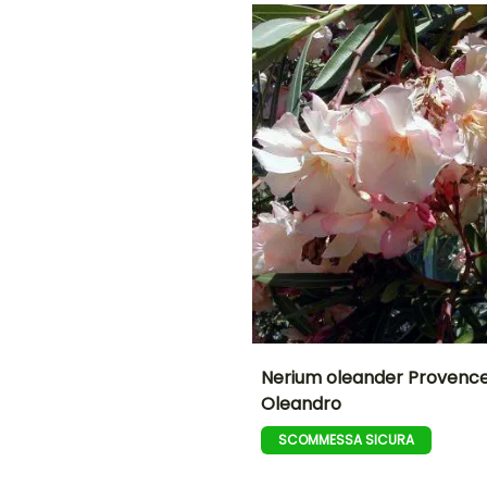
giugno a
Marzo a
Febbraio a
settembre
maggio,
maggio
settembre a
ottobre
O
NE
Nerium oleander Provence
Oleandro
Altezza a maturità
Larghezza a
maturità
3 m
SCOMMESSA SICURA
2.50 m