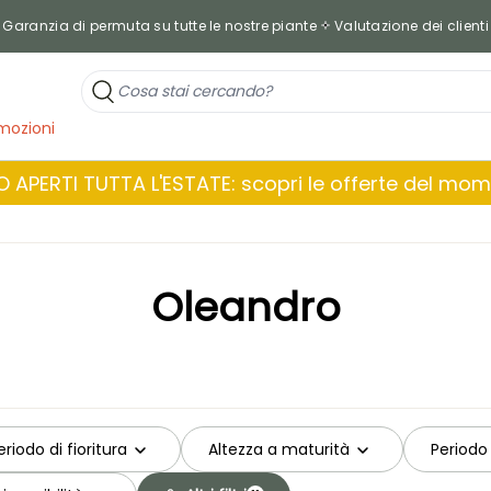
Garanzia di permuta su tutte le nostre piante
Valutazione dei clienti
mozioni
 APERTI TUTTA L'ESTATE: scopri le offerte del mo
Oleandro
eriodo di fioritura
Altezza a maturità
Periodo