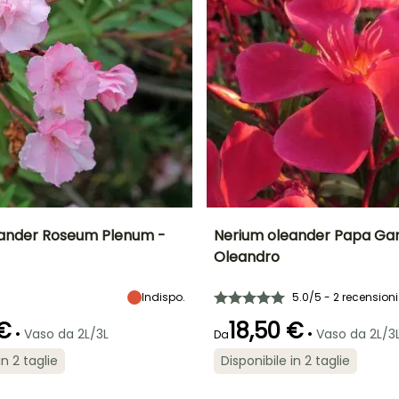
eander Roseum Plenum -
Nerium oleander Papa Ga
Oleandro
tà
Larghezza a
Esposizione
Altezza a maturità
Larghezza a
maturità
maturità
Sole,
1.50 m
2.50 m
1 m
Indispo.
5.0/5 - 2 recensioni
Mezz'ombra
 €
18,50 €
•
•
Vaso da 2L/3L
Vaso da 2L/3
Da
in 2 taglie
Disponibile in 2 taglie
Periodo di fioritura
Periodo di messa a
ra
Periodo di messa a
Rusticità
dimora ragionevole
dimora ragionevole
Fino a -6,5°C