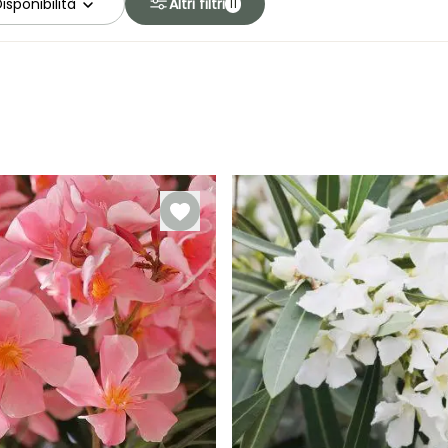
isponibilità
Altri filtri
11