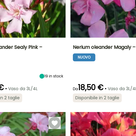
ander Sealy Pink –
Nerium oleander Magaly –
NUOVO
tà
Larghezza a
Esposizione
Altezza a maturità
Larghezza a
maturità
maturità
Sole
3.50 m
1.75 m
3 m
19
in stock
 €
18,50 €
•
•
Vaso da 3L/4L
Vaso da 3L/4
Da
ra
Periodo di messa a
Rusticità
Periodo di fioritura
Periodo di messa a
in 2 taglie
Disponibile in 2 taglie
dimora ragionevole
dimora ragionevole
Fino a -9,5°C
giugno a
Febbraio a
Febbraio a
settembre
maggio,
maggio,
settembre a
settembre a
ottobre
ottobre