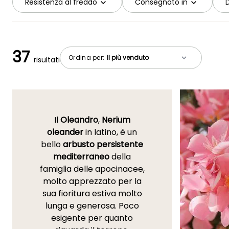
Resistenza al freddo
Consegnato in
D
37
Ordina per:
risultati
Il
Oleandro
,
Nerium
oleander
in latino, è un
bello
arbusto persistente
mediterraneo
della
famiglia delle apocinacee,
molto apprezzato per la
sua fioritura estiva molto
lunga e generosa. Poco
esigente per quanto