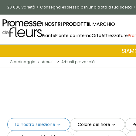
Salta al contenuto
20 000 varietà
Consegna espressa o in una data a tua scelta
I NOSTRI PRODOTTI
IL MARCHIO
Piante
Piante da interno
Orto
Attrezzature
Pro
SIAMO
Giardinaggio
>
Arbusti
>
Arbusti per varietà
La nostra selezione
Colore del fiore
P