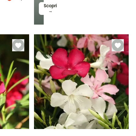
Scopri
→
Rusticità
Fino a -12°C