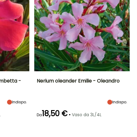
mbetta -
Nerium oleander Emilie - Oleandro
Esposizione
Altezza a maturità
Larghezza a
Esposizione
maturità
Sole
3.50 m
Sole
3 m
Indispo.
Indispo.
18,50 €
•
L
Vaso da 3L/4L
Da
Rusticità
Periodo di fioritura
Periodo di messa a
Rusticità
dimora ragionevole
Fino a -9,5°C
Fino a -15°C