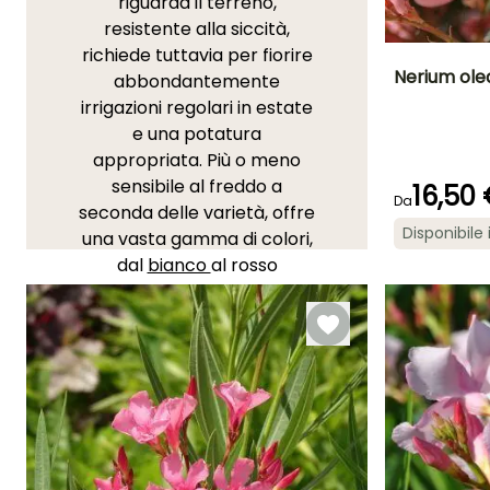
riguarda il terreno,
resistente alla siccità,
richiede tuttavia per fiorire
Nerium ole
abbondantemente
irrigazioni regolari in estate
Altezza a maturi
e una potatura
3.50 m
appropriata. Più o meno
sensibile al freddo a
16,50
Da
seconda delle varietà, offre
Disponibile 
una vasta gamma di colori,
Periodo di fioritu
dal
bianco
al rosso
giugno a
passando per il rosa, il
settembre
giallo
e persino il viola. I suoi
fiori sono semplici,
doppi
o
addirittura tripli, talvolta
molto profumati.
Indispensabile nei giardini
del sud e sulla costa
atlantica del nostro paese,