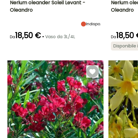
Nerium oleander Soleil Levant -
Nerium ole
Oleandro
Oleandro
Altezza a maturità
Larghezza a
Esposizione
Altezza a maturi
maturità
1.50 m
Sole
3 m
1 m
Indispo.
18,50 €
18,50
•
Vaso da 3L/4L
Da
Da
Disponibile 
Periodo di fioritura
Periodo di messa a
Rusticità
Periodo di fioritu
dimora ragionevole
Fino a -15°C
giugno a
giugno a
Marzo a
settembre
settembre
maggio,
settembre a
ottobre