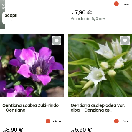
fioriture
Indispo.
che
sorprendono!
7,90 €
Da
Scopri
Vasetto da 8/9 cm
→
Gentiana scabra Zuki-rindo
Gentiana asclepiadea var.
- Genziana
alba - Genziana as…
Indispo.
Indispo.
8,90 €
5,90 €
Da
Da