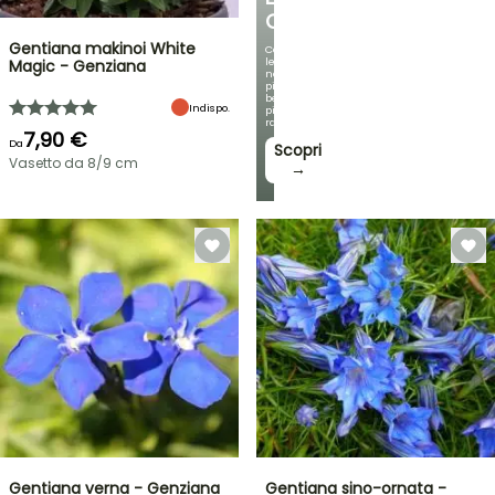
OMBREGGIATO
Gentiana makinoi White
Con
le
Magic - Genziana
nostre
più
belle
Indispo.
piante
rampicanti
7,90 €
Da
Scopri
Vasetto da 8/9 cm
→
Gentiana verna - Genziana
Gentiana sino-ornata -