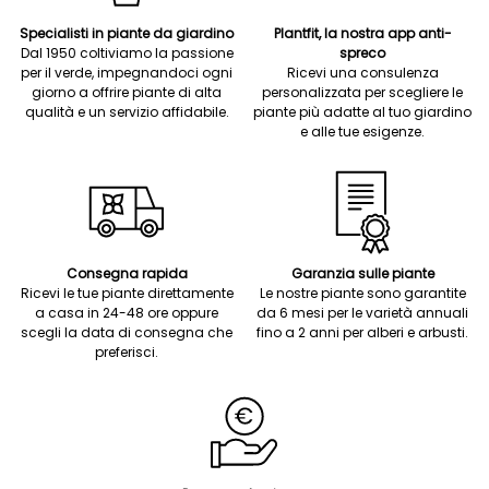
Specialisti in piante da giardino
Plantfit, la nostra app anti-
Dal 1950 coltiviamo la passione
spreco
per il verde, impegnandoci ogni
Ricevi una consulenza
giorno a offrire piante di alta
personalizzata per scegliere le
qualità e un servizio affidabile.
piante più adatte al tuo giardino
e alle tue esigenze.
Consegna rapida
Garanzia sulle piante
Ricevi le tue piante direttamente
Le nostre piante sono garantite
a casa in 24-48 ore oppure
da 6 mesi per le varietà annuali
scegli la data di consegna che
fino a 2 anni per alberi e arbusti.
preferisci.