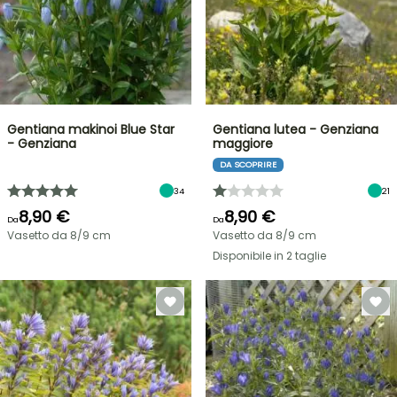
Gentiana makinoi Blue Star
Gentiana lutea - Genziana
- Genziana
maggiore
DA SCOPRIRE
34
21
8,90 €
8,90 €
Da
Da
Vasetto da 8/9 cm
Vasetto da 8/9 cm
Disponibile in 2 taglie
VENDITA
FLASH
FINO
AL
30%
DI
BULBI