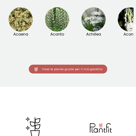
→
Acaena
Acanto
Achillea
Aconit
Trova le piante giuste per il mio giardino