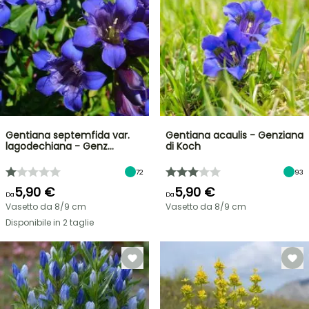
Gentiana septemfida var.
Gentiana acaulis - Genziana
lagodechiana - Genz…
di Koch
72
93
5,90 €
5,90 €
Da
Da
Vasetto da 8/9 cm
Vasetto da 8/9 cm
Disponibile in 2 taglie