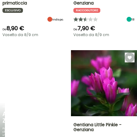
primaticcia
Genziana
ESCLUSIVO
RACCOGLITORE
Indispo.
18
8,90 €
7,90 €
Da
Da
Vasetto da 8/9 cm
Vasetto da 8/9 cm
NOVITÀ
AGAPANTHUS
ZAMBEZI
Gentiana Little Pinkie -
Fogliami
Genziana
che
incantano,