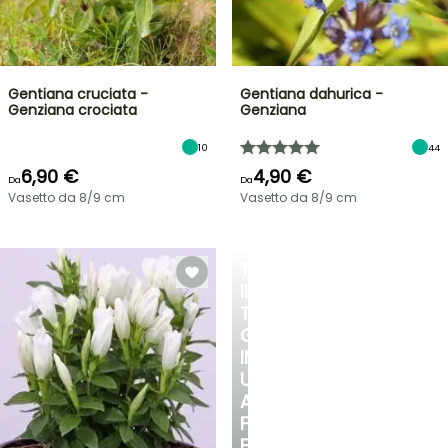
Gentiana cruciata -
Gentiana dahurica -
Genziana crociata
Genziana
10
44
6,90 €
4,90 €
Da
Da
Vasetto da 8/9 cm
Vasetto da 8/9 cm
TRASFORMA
IL
TUO
GIARDINO
IN
UN
ANGOLO
FRESCO
E