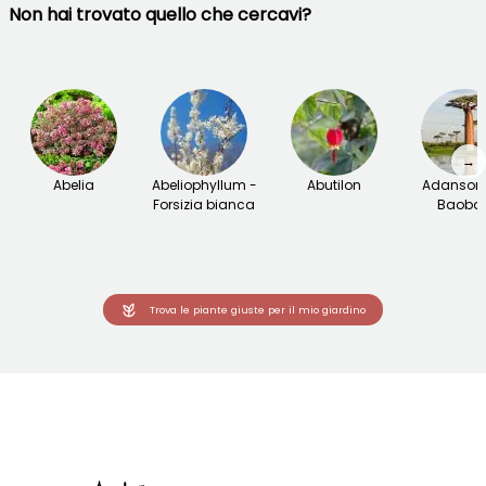
Non hai trovato quello che cercavi?
→
Abelia
Abeliophyllum -
Abutilon
Adansoni
Forsizia bianca
Baoba
Trova le piante giuste per il mio giardino