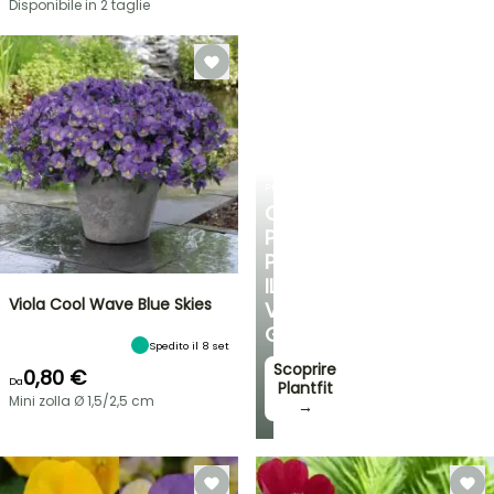
Disponibile in 2 taglie
PLANTFIT
CONSIGLI
PERSONALIZZATI
PER
IL
Viola Cool Wave Blue Skies
VOSTRO
GIARDINO
Spedito il 8 set
Scoprire
0,80 €
Da
Plantfit
Mini zolla Ø 1,5/2,5 cm
→