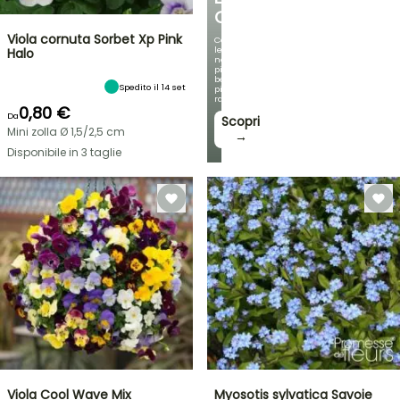
OMBREGGIATO
Viola cornuta Sorbet Xp Pink
Con
le
Halo
nostre
più
belle
Spedito il 14 set
piante
rampicanti
0,80 €
Da
Scopri
Mini zolla Ø 1,5/2,5 cm
→
Disponibile in 3 taglie
Viola Cool Wave Mix
Myosotis sylvatica Savoie