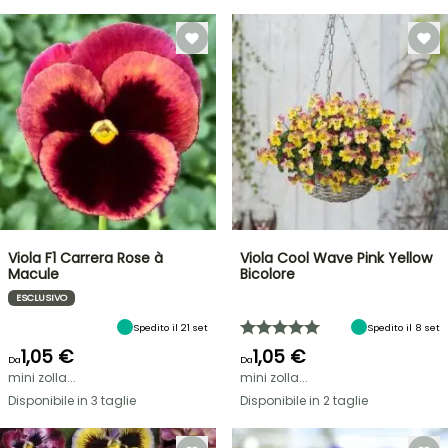
Viola F1 Carrera Rose à
Viola Cool Wave Pink Yellow
Macule
Bicolore
ESCLUSIVO
Spedito il 21 set
Spedito il 8 set
1,05 €
1,05 €
Da
Da
mini zolla...
mini zolla...
Disponibile in 3 taglie
Disponibile in 2 taglie