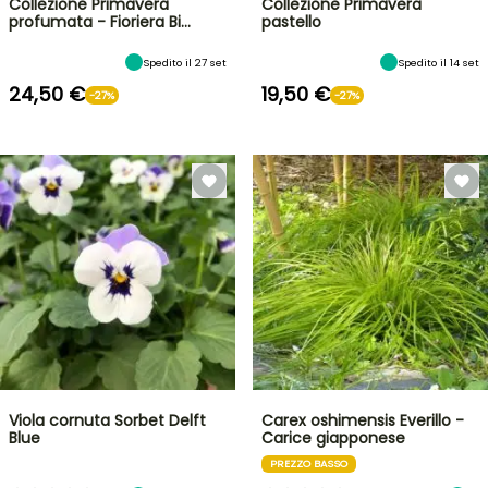
Collezione Primavera
Collezione Primavera
profumata - Fioriera Bi…
pastello
Spedito il 27 set
Spedito il 14 set
24,50 €
19,50 €
-27%
-27%
Viola cornuta Sorbet Delft
Carex oshimensis Everillo -
Blue
Carice giapponese
PREZZO BASSO