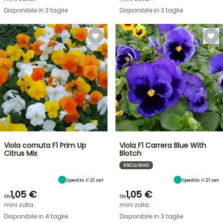
Disponibile in 3 taglie
Disponibile in 3 taglie
Viola cornuta F1 Prim Up
Viola F1 Carrera Blue With
Citrus Mix
Blotch
ESCLUSIVO
Spedito il 21 set
Spedito il 21 set
1,05 €
1,05 €
Da
Da
mini zolla...
mini zolla...
Disponibile in 4 taglie
Disponibile in 3 taglie