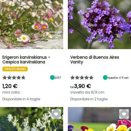
Erigeron karvinskianus -
Verbena di Buenos Aires
Cespica karvinskiana
Vanity
PREZZO BASSO
2017
Spedito il 11 set
1,20 €
3,90 €
Da
mini zolla...
Vasetto da 8/9 cm
Disponibile in 4 taglie
Disponibile in 2 taglie