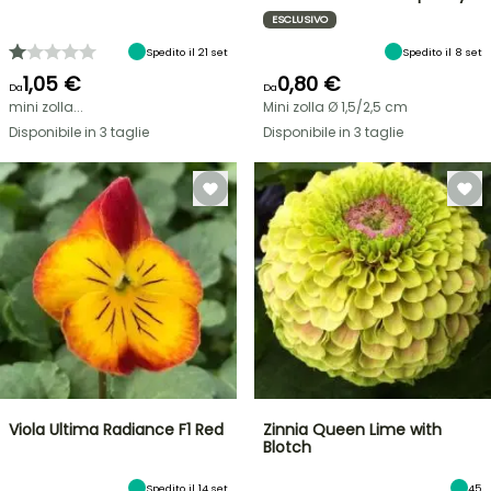
ESCLUSIVO
Spedito il 21 set
Spedito il 8 set
1,05 €
0,80 €
Da
Da
mini zolla...
Mini zolla Ø 1,5/2,5 cm
Disponibile in 3 taglie
Disponibile in 3 taglie
Viola Ultima Radiance F1 Red
Zinnia Queen Lime with
Blotch
Spedito il 14 set
45