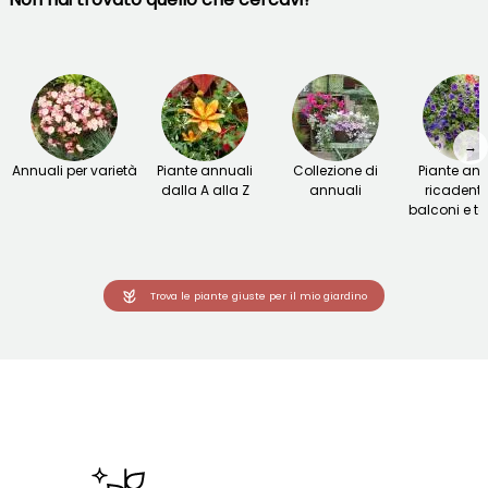
→
Annuali per varietà
Piante annuali
Collezione di
Piante ann
dalla A alla Z
annuali
ricadenti
balconi e te
Trova le piante giuste per il mio giardino