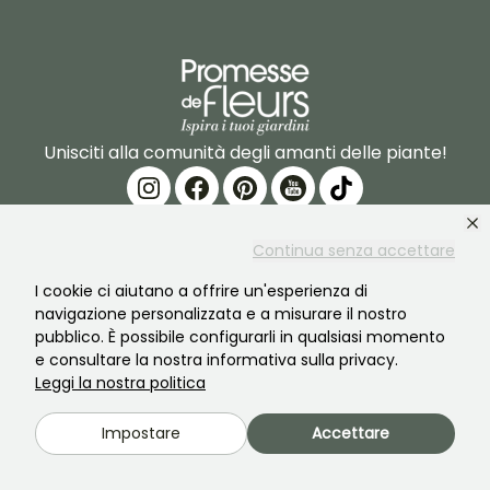
Unisciti alla comunità degli amanti delle piante!
Continua senza accettare
I cookie ci aiutano a offrire un'esperienza di
navigazione personalizzata e a misurare il nostro
PROMESSE DE FLEURS
SERVIZI
pubblico. È possibile configurarli in qualsiasi momento
e consultare la nostra informativa sulla privacy.
Il marchio
Preparazione dell'ordine
Leggi la nostra politica
La nostra storia
Consegne
Impostare
Accettare
Le nostre piante
Garanzia degli impianti
I nostri impegni
Pagamento sicuro