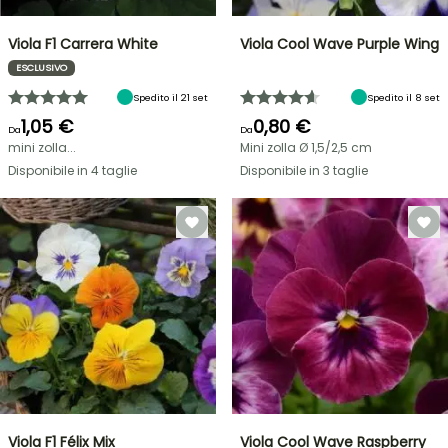
Viola F1 Carrera White
Viola Cool Wave Purple Wing
ESCLUSIVO
Spedito il 21 set
Spedito il 8 set
1,05 €
0,80 €
Da
Da
mini zolla...
Mini zolla Ø 1,5/2,5 cm
Disponibile in 4 taglie
Disponibile in 3 taglie
Viola F1 Félix Mix
Viola Cool Wave Raspberry