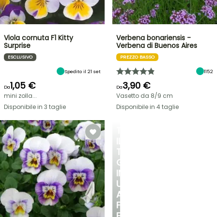
Viola cornuta F1 Kitty
Verbena bonariensis -
Surprise
Verbena di Buenos Aires
ESCLUSIVO
PREZZO BASSO
Spedito il 21 set
1152
1,05 €
3,90 €
Da
Da
mini zolla...
Vasetto da 8/9 cm
Disponibile in 3 taglie
Disponibile in 4 taglie
TRASFORMA
IL
TUO
GIARDINO
IN
UN
ANGOLO
FRESCO
E