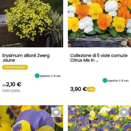
Erysimum allionii Zwerg
Collezione di 5 viole cornute
Jaune
Citrus Mix in …
PREZZO BASSO
Spedito il 8 set
Spedito il 8 set
2,10 €
Da
3,90 €
-13%
mini zolla...