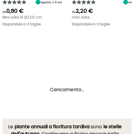
Spedito il 8 set
44
0,80 €
2,20 €
Da
Da
Mini zolla Ø 1,5/2,5 cm
mini zolla...
Disponibile in 3 taglie
Disponibile in 3 taglie
Caricamento...
Le
piante annuali a fioritura tardiva
sono
le stelle
dell'autunno
. Continuano a fiorire ancora nella