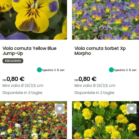
Viola cornuta Yellow Blue
Viola cornuta Sorbet Xp
Jump-Up
Morpho
ESCLUSIVO
Spedito il 8 set
Spedito il 8 set
0,80 €
0,80 €
Da
Da
Mini zolla Ø 1,5/2,5 cm
Mini zolla Ø 1,5/2,5 cm
Disponibile in 3 taglie
Disponibile in 2 taglie