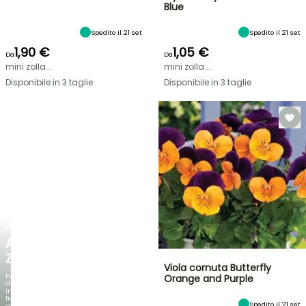
Blue
Spedito il 21 set
Spedito il 21 set
1,90 €
1,05 €
Da
Da
mini zolla...
mini zolla...
Disponibile in 3 taglie
Disponibile in 3 taglie
NOVITÀ
AGAPANTHUS
ZAMBEZI
Viola cornuta Butterfly
Fogliami
Orange and Purple
che
incantano,
fioriture
Spedito il 21 set
che