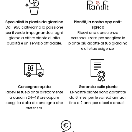
Specialisti in piante da giardino
Plantfit, la nostra app anti-
Dal 1950 coltiviamo la passione
spreco
per il verde, impegnandoci ogni
Ricevi una consulenza
giorno a offrire piante di alta
personalizzata per scegliere le
qualità e un servizio affidabile.
piante più adatte al tuo giardino
e alle tue esigenze.
Consegna rapida
Garanzia sulle piante
Ricevi le tue piante direttamente
Le nostre piante sono garantite
a casa in 24-48 ore oppure
da 6 mesi per le varietà annuali
scegli la data di consegna che
fino a 2 anni per alberi e arbusti.
preferisci.