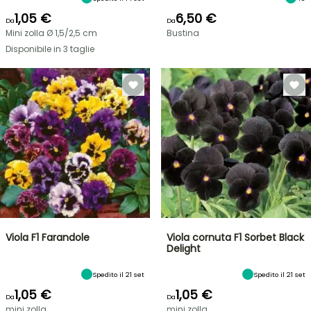
1,05 €
6,50 €
Da
Da
Mini zolla Ø 1,5/2,5 cm
Bustina
Disponibile in 3 taglie
Viola F1 Farandole
Viola cornuta F1 Sorbet Black
Delight
Spedito il 21 set
Spedito il 21 set
1,05 €
1,05 €
Da
Da
mini zolla...
mini zolla...