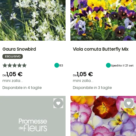
Gaura Snowbird
Viola cornuta Butterfly Mix
ESCLUSIVO
83
Spedito il 21 set
1,05 €
1,05 €
Da
Da
mini zolla...
mini zolla...
Disponibile in 4 taglie
Disponibile in 3 taglie
VENDITA
FLASH
FINO
AL
30%
DI
BULBI
PRIMAVERILI
SCONTO