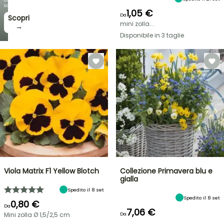
sorprendono!
1,05 €
Da
Scopri
mini zolla...
→
Disponibile in 3 taglie
Viola Matrix F1 Yellow Blotch
Collezione Primavera blu e
gialla
Spedito il 8 set
Spedito il 8 set
0,80 €
Da
7,06 €
Mini zolla Ø 1,5/2,5 cm
Da