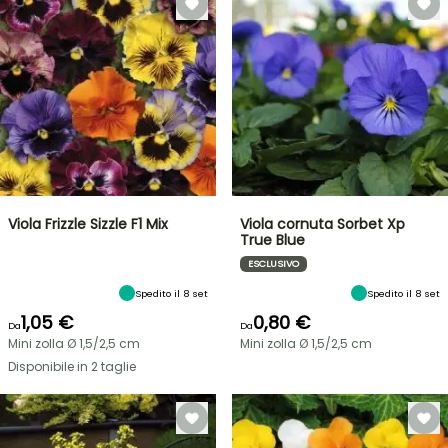
Viola Frizzle Sizzle F1 Mix
Viola cornuta Sorbet Xp
True Blue
ESCLUSIVO
Spedito il 8 set
Spedito il 8 set
1,05 €
0,80 €
Da
Da
Mini zolla Ø 1,5/2,5 cm
Mini zolla Ø 1,5/2,5 cm
Disponibile in 2 taglie