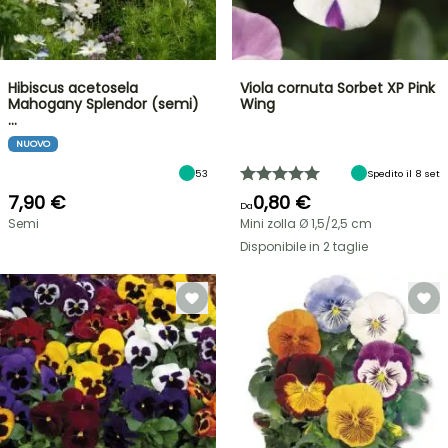
Hibiscus acetosela
Viola cornuta Sorbet XP Pink
Mahogany Splendor (semi)
Wing
…
NUOVO
53
Spedito il 8 set
7,90 €
0,80 €
Da
Semi
Mini zolla Ø 1,5/2,5 cm
Disponibile in 2 taglie