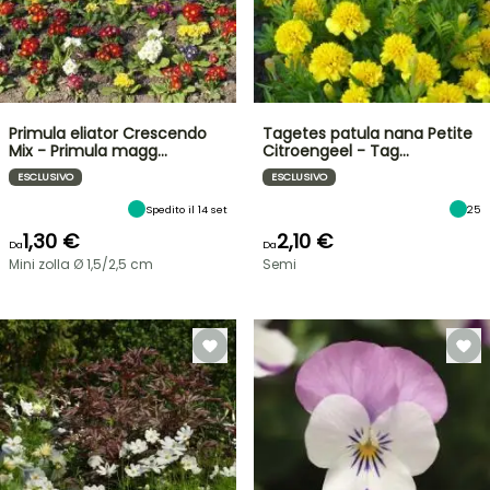
Primula eliator Crescendo
Tagetes patula nana Petite
Mix - Primula magg…
Citroengeel - Tag…
ESCLUSIVO
ESCLUSIVO
Spedito il 14 set
25
1,30 €
2,10 €
Da
Da
Mini zolla Ø 1,5/2,5 cm
Semi