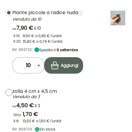
Piante piccole a radice nuda
Venduto da 10
7,90 €
il 10
Da
Il 10:
9,50 €
o
0,95 €
l'unità
Il 20:
15,80 €
o
0,79 €
l'unità
Rif: 859732
Spedito il
6 settembre
Aggiungi
zolla 4 cm x 4,5 cm
Venduto da 3
4,50 €
il 3
Da
1,70 €
Uno:
Il 9:
13,50 €
o
1,50 €
l'unità
Rif: 8597311
2
in stock