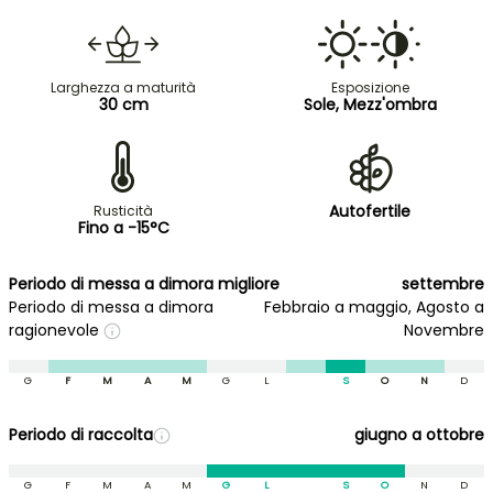
Larghezza a maturità
Esposizione
30 cm
Sole, Mezz'ombra
Autofertile
Rusticità
Fino a -15°C
Periodo di messa a dimora migliore
settembre
Periodo di messa a dimora
Febbraio a maggio, Agosto a
ragionevole
Novembre
G
F
M
A
M
G
L
S
O
N
D
Periodo di raccolta
giugno a ottobre
G
F
M
A
M
G
L
S
O
N
D