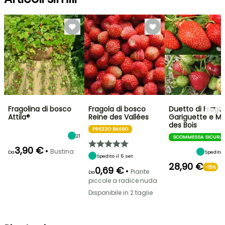
→
Fragolina di bosco
Fragola di bosco
Duetto di Frago
Attila®
Reine des Vallées
Gariguette e M
des Bois
PREZZO BASSO
21
SCOMMESSA SICURA
3,90 €
•
Bustina
Spedito 
Da
Spedito il 6 set
28,90 €
-15%
0,69 €
•
Piante
Da
piccole a radice nuda
Disponibile in 2 taglie