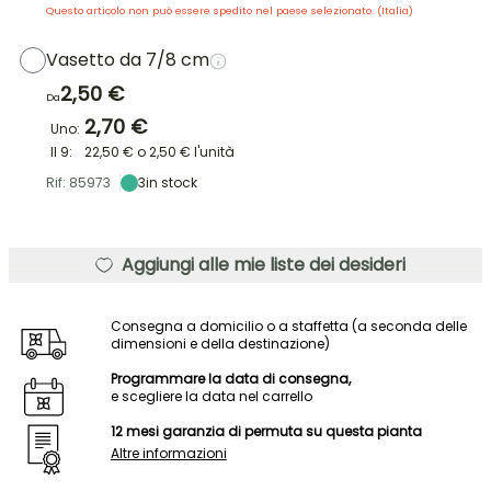
Questo articolo non può essere spedito nel paese selezionato. (
Italia
)
Vasetto da 7/8 cm
2,50 €
Da
2,70 €
Uno:
Il 9:
22,50 €
o
2,50 €
l'unità
Rif: 85973
3
in stock
Aggiungi alle mie liste dei desideri
Consegna a domicilio o a staffetta (a seconda delle
dimensioni e della destinazione)
Programmare la data di consegna,
e scegliere la data nel carrello
12 mesi garanzia di permuta su questa pianta
Altre informazioni