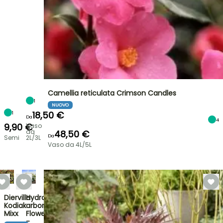
Camellia reticulata Crimson Candles
1
NUOVO
18,50 €
1
Da
4
9,90 €
Vaso
da
48,50 €
Da
Semi
2L/3L
Vaso da 4L/5L
Diervilla
Hydrangea
Kodiak
arborescens
Mixx
FlowerWOW
-