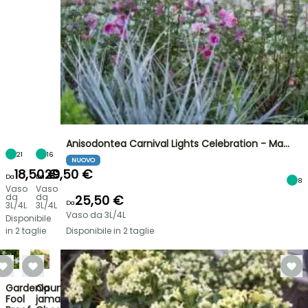
Anisodontea Carnival Lights Celebration - Ma…
21
16
NUOVO
18,50 €
29,50 €
Da
Da
8
Vaso
Vaso
da
da
25,50 €
Da
3L/4L
3L/4L
Vaso da 3L/4L
Disponibile
in 2 taglie
Disponibile in 2 taglie
Gardenia
Opuntia
Fool
jamaicensis