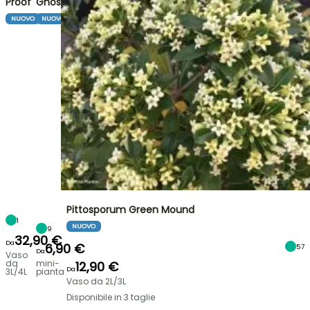
Proof
Ghost
NUOVO
NUOVO
Pittosporum Green Mound
1
NUOVO
9
32,90 €
Da
6,90 €
57
Da
Vaso
da
mini-
12,90 €
Da
3L/4L
pianta
Vaso da 2L/3L
Disponibile in 3 taglie