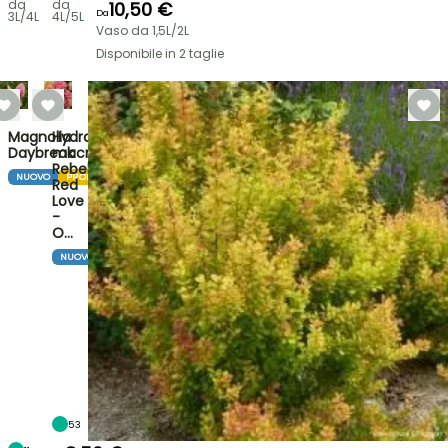
da
da
10,50 €
Da
3L/4L
4L/5L
Vaso da 1,5L/2L
Disponibile in 2 taglie
Magnolia
Hydrangea
Daybreak
macrophylla
Rebellion
NUOVO
PROMOZIONE
Red
Love
-
O…
NUOVO
53