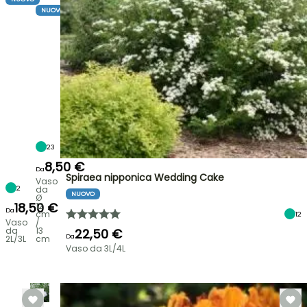
NUOVO
23
8,50 €
Da
Spiraea nipponica Wedding Cake
Vaso
2
da
NUOVO
Ø
18,50 €
12
Da
cm
12
Vaso
/
da
13
22,50 €
Da
2L/3L
cm
Vaso da 3L/4L