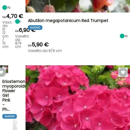
70
4,70 €
Da
Abutilon megapotanicum Red Trumpet
1
Vaso
da
NUOVO
6,90 €
Ø
Da
12
cm
Vasetto
72
/
da
13
8/9
5,90 €
Da
cm
cm
Vasetto da 8/9 cm
Eriostemon
myoporoides
Flower
Girl
Pink
-
Ph…
TRASFORMA
NUOVO
IL
TUO