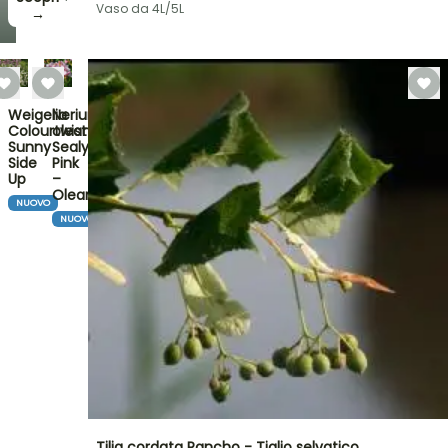
Vaso da 4L/5L
→
Weigelia
Nerium
Colourtwist
oleander
Sunny
Sealy
Side
Pink
Up
–
Oleandro
NUOVO
NUOVO
Tilia cordata Rancho - Tiglio selvatico